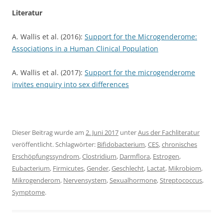
Literatur
A. Wallis et al. (2016):
Support for the Microgenderome:
Associations in a Human Clinical Population
A. Wallis et al. (2017):
Support for the microgenderome
invites enquiry into sex differences
Dieser Beitrag wurde am
2. Juni 2017
unter
Aus der Fachliteratur
veröffentlicht. Schlagwörter:
Bifidobacterium
,
CES
,
chronisches
Erschöpfungssyndrom
,
Clostridium
,
Darmflora
,
Estrogen
,
Eubacterium
,
Firmicutes
,
Gender
,
Geschlecht
,
Lactat
,
Mikrobiom
,
Mikrogenderom
,
Nervensystem
,
Sexualhormone
,
Streptococcus
,
Symptome
.