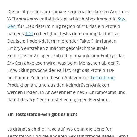
Die nicht pseudoautosomale Sequenz des kurzen Arms des
Y-Chromosoms enthält das geschlechtsbestimmende
Sry
-
Gen
(für „sex-determining region of Y“), das ein Protein
namens
TDF
codiert (für „testis determining factor“, zu
Deutsch: Hoden-determinierender Faktor). Im jungen
Embryo entstehen zunächst geschlechtsneutrale
Keimdrüsen-Anlagen. Sobald im männlichen Embryo das
Sry
-Gen abgelesen wird, was beim Menschen ab der 7.
Entwicklungswoche der Fall ist, regt das Protein TDF
bestimmte Zellen in diesen Anlagen zur
Testosteron
-
Produktion an, und aus den Keimdrüsen-Anlagen
werden Hoden. In Abwesenheit eines Y-Chromosoms und
damit des
Sry
-Gens entstehen dagegen Eierstöcke.
Ein Testosteron-Gen gibt es nicht
Es drängt sich die Frage auf, wo denn die Gene für
Testosteron und die anderen Sexualhormone liegen – etwa