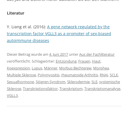
Literatur
Y. Liang et al. (2016):
A gene network regulated by the
transcription factor VGLL3 as a promoter of sex-biased
autoimmune diseases
Dieser Beitrag wurde am
4. Juni 2017
unter
Aus der Fachliteratur
veröffentlicht. Schlagwörter:
Entzündung
,
Frauen
,
Haut
,
Koexpression
,
Lupus
,
Männer
,
Morbus Bechterew
,
Morphea
,
Multiple Sklerose
,
Polymyositis
,
rheumatoide Arthritis
,
RNAi
,
SCLE
,
Sexualhormone
,
Sjögren-Syndrom
,
Sklerodermie
,
SLE
,
systemische
Sklerose
,
Transkriptionsfaktor
,
Transkriptom
,
Transkriptomanalyse
,
VGLL3
.