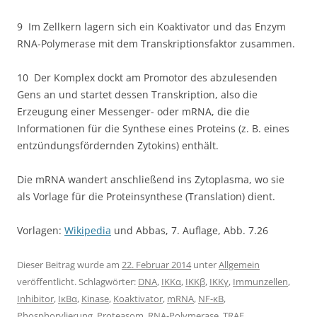
9 Im Zellkern lagern sich ein Koaktivator und das Enzym
RNA-Polymerase mit dem Transkriptionsfaktor zusammen.
10 Der Komplex dockt am Promotor des abzulesenden
Gens an und startet dessen Transkription, also die
Erzeugung einer Messenger- oder mRNA, die die
Informationen für die Synthese eines Proteins (z. B. eines
entzündungsfördernden Zytokins) enthält.
Die mRNA wandert anschließend ins Zytoplasma, wo sie
als Vorlage für die Proteinsynthese (Translation) dient.
Vorlagen:
Wikipedia
und Abbas, 7. Auflage, Abb. 7.26
Dieser Beitrag wurde am
22. Februar 2014
unter
Allgemein
veröffentlicht. Schlagwörter:
DNA
,
IKKα
,
IKKβ
,
IKKγ
,
Immunzellen
,
Inhibitor
,
IκBα
,
Kinase
,
Koaktivator
,
mRNA
,
NF-κB
,
Phosphorylierung
,
Proteasom
,
RNA-Polymerase
,
TRAF
,