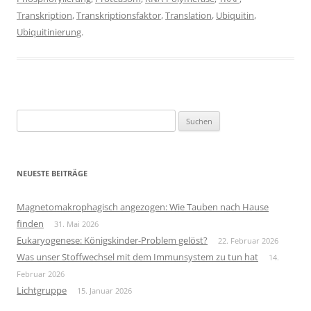
Transkription
,
Transkriptionsfaktor
,
Translation
,
Ubiquitin
,
Ubiquitinierung
.
Suchen
nach:
NEUESTE BEITRÄGE
Magnetomakrophagisch angezogen: Wie Tauben nach Hause
finden
31. Mai 2026
Eukaryogenese: Königskinder-Problem gelöst?
22. Februar 2026
Was unser Stoffwechsel mit dem Immunsystem zu tun hat
14.
Februar 2026
Lichtgruppe
15. Januar 2026