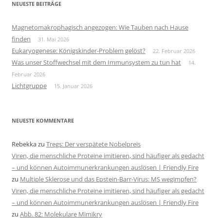
NEUESTE BEITRÄGE
Magnetomakrophagisch angezogen: Wie Tauben nach Hause
finden
31. Mai 2026
Eukaryogenese: Königskinder-Problem gelöst?
22. Februar 2026
Was unser Stoffwechsel mit dem Immunsystem zu tun hat
14.
Februar 2026
Lichtgruppe
15. Januar 2026
NEUESTE KOMMENTARE
Rebekka
zu
Tregs: Der verspätete Nobelpreis
Viren, die menschliche Proteine imitieren, sind häufiger als gedacht
– und können Autoimmunerkrankungen auslösen | Friendly Fire
zu
Multiple Sklerose und das Epstein-Barr-Virus: MS wegimpfen?
Viren, die menschliche Proteine imitieren, sind häufiger als gedacht
– und können Autoimmunerkrankungen auslösen | Friendly Fire
zu
Abb. 82: Molekulare Mimikry