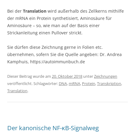
Bei der
Translation
wird außerhalb des Zellkerns mithilfe
der mRNA ein Protein synthetisiert, Aminosäure für
Aminosäure – so, wie man auf der Basis einer
Strickanleitung einen Pullover strickt.
Sie dürfen diese Zeichnung gerne in Folien etc.
übernehmen, sofern Sie die Quelle angeben: Dr. Andrea
Kamphuis, https://autoimmunbuch.de
Dieser Beitrag wurde am
20. Oktober 2018
unter
Zeichnungen
veröffentlicht. Schlagwörter:
DNA
,
mRNA
,
Protein
,
Transkription
,
Translation
.
Der kanonische NF-κB-Signalweg