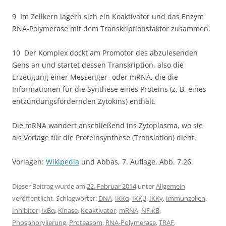
9 Im Zellkern lagern sich ein Koaktivator und das Enzym
RNA-Polymerase mit dem Transkriptionsfaktor zusammen.
10 Der Komplex dockt am Promotor des abzulesenden
Gens an und startet dessen Transkription, also die
Erzeugung einer Messenger- oder mRNA, die die
Informationen für die Synthese eines Proteins (z. B. eines
entzündungsfördernden Zytokins) enthält.
Die mRNA wandert anschließend ins Zytoplasma, wo sie
als Vorlage für die Proteinsynthese (Translation) dient.
Vorlagen:
Wikipedia
und Abbas, 7. Auflage, Abb. 7.26
Dieser Beitrag wurde am
22. Februar 2014
unter
Allgemein
veröffentlicht. Schlagwörter:
DNA
,
IKKα
,
IKKβ
,
IKKγ
,
Immunzellen
,
Inhibitor
,
IκBα
,
Kinase
,
Koaktivator
,
mRNA
,
NF-κB
,
Phosphorylierung
,
Proteasom
,
RNA-Polymerase
,
TRAF
,