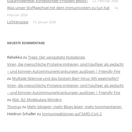
Eukaryogenese: Königskinder-Problem gelöst?
22. Februar 2026
Was unser Stoffwechsel mit dem Immunsystem zu tun hat
14.
Februar 2026
Lichtgruppe
15. Januar 2026
NEUESTE KOMMENTARE
Rebekka
zu
Tregs: Der verspätete Nobelpreis
Viren, die menschliche Proteine imitieren, sind häufiger als gedacht
– und können Autoimmunerkrankungen auslösen | Friendly Fire
zu
Multiple Sklerose und das Epstein-Barr-Virus: MS wegimpfen?
Viren, die menschliche Proteine imitieren, sind häufiger als gedacht
– und können Autoimmunerkrankungen auslösen | Friendly Fire
zu
Abb. 82: Molekulare Mimikry
Thomas
zu
Mehr bloggen, mehr Blogs lesen, mehr kommentieren.
Heidrun Schaller
zu
Immunreaktionen auf SARS-CoV-2