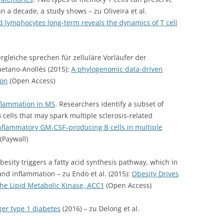
a decade, a study shows – zu Oliveira et al.
d lymphocytes long-term reveals the dynamics of T cell
rgleiche sprechen für zelluläre Vorläufer der
aetano-Anollés (2015):
A phylogenomic data-driven
ion
(Open Access)
nflammation in MS
. Researchers identify a subset of
cells that may spark multiple sclerosis-related
nflammatory GM-CSF–producing B cells in multiple
(Paywall)
Obesity triggers a fatty acid synthesis pathway, which in
 and inflammation – zu Endo et al. (2015):
Obesity Drives
the Lipid Metabolic Kinase, ACC1
(Open Access)
gger type 1 diabetes
(2016) – zu Delong et al.