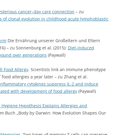
sterious cancer–day care connection
– zu
of clonal evolution in childhood acute lymphoblastic
arm
Die Ernährung unserer Großeltern und Eltern
6) – zu Sonnenburg et al. (2015):
Diet-induced
mpound over generations
(Paywall)
ll Food Allergy
. Scientists link an immune phenotype
food allergies a year later – zu Zhang et al.
nflammatory cytokines suppress IL-2 and induce
ated with development of food allergy
(Paywall)
 Hygiene Hypothesis Explains Allergies and
em Buch „Body by Darwin: How Evolution Shapes Our
 Memories
. Two types of memory T cells can preserve