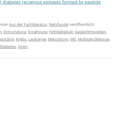
 1 diabetes recognize epitopes formed by peptide
nter
Aus der Fachliteratur
,
Netzfunde
veröffentlicht.
en
,
Entzündung
,
Ernährung
,
Fettleibigkeit
,
Gedächtniszellen
,
esstätte
,
Krebs
,
Leukämie
,
Mikrobiom
,
MS
,
Multiple Sklerose
,
-Diabetes
,
Viren
.