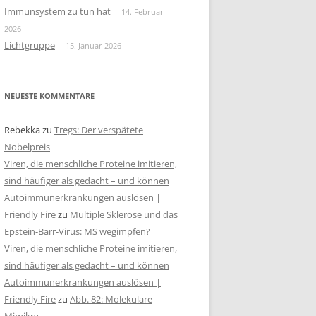
Immunsystem zu tun hat
14. Februar
2026
Lichtgruppe
15. Januar 2026
NEUESTE KOMMENTARE
Rebekka
zu
Tregs: Der verspätete
Nobelpreis
Viren, die menschliche Proteine imitieren,
sind häufiger als gedacht – und können
Autoimmunerkrankungen auslösen |
Friendly Fire
zu
Multiple Sklerose und das
Epstein-Barr-Virus: MS wegimpfen?
Viren, die menschliche Proteine imitieren,
sind häufiger als gedacht – und können
Autoimmunerkrankungen auslösen |
Friendly Fire
zu
Abb. 82: Molekulare