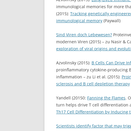
immunological memories for more than 
(2015):
Tracking genetically engineere
immunological memory
(Paywall)
Sind Viren doch Lebewesen?
Proteinve
modernen Viren (2015) – zu Nasir & C
exploration of viral origins and evolut
Azvolinsky (2015):
B Cells Can Drive I
proinflammatory cytokine-producing B 
inflammation – zu Li et al. (2015):
Proi
sclerosis and B cell depletion therapy
Yandell (20150:
Fanning the Flames
. 
turn helps drive T cell differentiation
Th17 Cell Differentiation by Inducing 
Scientists identify factor that may tri