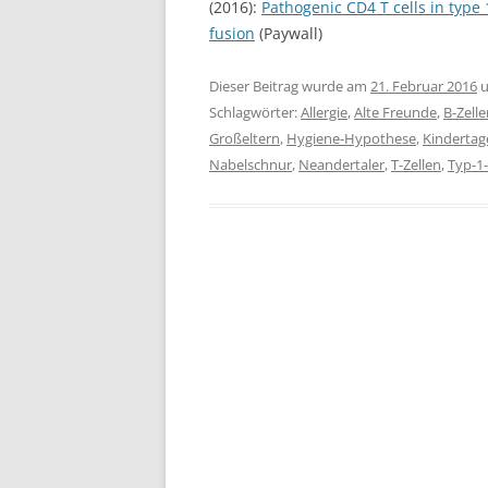
(2016):
Pathogenic CD4 T cells in type
fusion
(Paywall)
Dieser Beitrag wurde am
21. Februar 2016
u
Schlagwörter:
Allergie
,
Alte Freunde
,
B-Zell
Großeltern
,
Hygiene-Hypothese
,
Kindertag
Nabelschnur
,
Neandertaler
,
T-Zellen
,
Typ-1