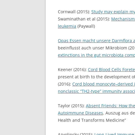
Cornwall (2015):
Study may explain my
Swaminathan et al (2015):
Mechanisms 
leukemia
(Paywall)
Opas Essen macht unsere Darmflora 
beeinflusst auch unser Mikrobiom (201
extinctions in the gut microbiota co
Keener (2016):
Cord Blood Cells Forete
present at birth to the development of 
(2016):
Cord blood monocyte–derived i
nonclassic “TH2-type” immunity associ
Taylor (2015):
Absent Friends: How the
Autoimmune Diseases
. Auszug aus d
Health and Transforms Medicine“
Azvolinsky (2015):
Long-Lived Immune