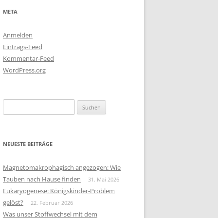
META
Anmelden
Eintrags-Feed
Kommentar-Feed
WordPress.org
Suchen
nach:
NEUESTE BEITRÄGE
Magnetomakrophagisch angezogen: Wie
Tauben nach Hause finden
31. Mai 2026
Eukaryogenese: Königskinder-Problem
gelöst?
22. Februar 2026
Was unser Stoffwechsel mit dem