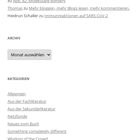
zu
Abb. 82: Molekulare Mimikry
Thomas
zu
Mehr bloggen, mehr Blogs lesen, mehr kommentieren.
Heidrun Schaller
zu
Immunreaktionen auf SARS-CoV-2
ARCHIV
Archiv
KATEGORIEN
Allgemein
Aus der Fachliteratur
Aus der Sekundärliteratur
Netzfunde
Neues vom Buch
Something completely different
Wisdom of the Crowd