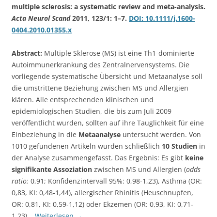
multiple sclerosis: a systematic review and meta-analysis.
Acta Neurol Scand
2011, 123/1: 1–7.
DOI: 10.1111/j.1600-
0404.2010.01355.x
Abstract:
Multiple Sklerose (MS) ist eine Th1-dominierte
Autoimmunerkrankung des Zentralnervensystems. Die
vorliegende systematische Übersicht und Metaanalyse soll
die umstrittene Beziehung zwischen MS und Allergien
klären. Alle entsprechenden klinischen und
epidemiologischen Studien, die bis zum Juli 2009
veröffentlicht wurden, sollten auf ihre Tauglichkeit für eine
Einbeziehung in die
Metaanalyse
untersucht werden. Von
1010 gefundenen Artikeln wurden schließlich
10 Studien
in
der Analyse zusammengefasst. Das Ergebnis: Es gibt
keine
signifikante Assoziation
zwischen MS und Allergien (
odds
ratio:
0,91; Konfidenzintervall 95%: 0,98-1,23), Asthma (OR:
0,83, KI: 0,48-1,44), allergischer Rhinitis (Heuschnupfen,
OR: 0,81, KI: 0,59-1,12) oder Ekzemen (OR: 0,93, KI: 0,71-
1,23).
Weiterlesen
→