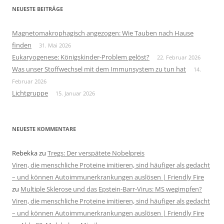
NEUESTE BEITRÄGE
Magnetomakrophagisch angezogen: Wie Tauben nach Hause
finden
31. Mai 2026
Eukaryogenese: Königskinder-Problem gelöst?
22. Februar 2026
Was unser Stoffwechsel mit dem Immunsystem zu tun hat
14.
Februar 2026
Lichtgruppe
15. Januar 2026
NEUESTE KOMMENTARE
Rebekka
zu
Tregs: Der verspätete Nobelpreis
Viren, die menschliche Proteine imitieren, sind häufiger als gedacht
– und können Autoimmunerkrankungen auslösen | Friendly Fire
zu
Multiple Sklerose und das Epstein-Barr-Virus: MS wegimpfen?
Viren, die menschliche Proteine imitieren, sind häufiger als gedacht
– und können Autoimmunerkrankungen auslösen | Friendly Fire