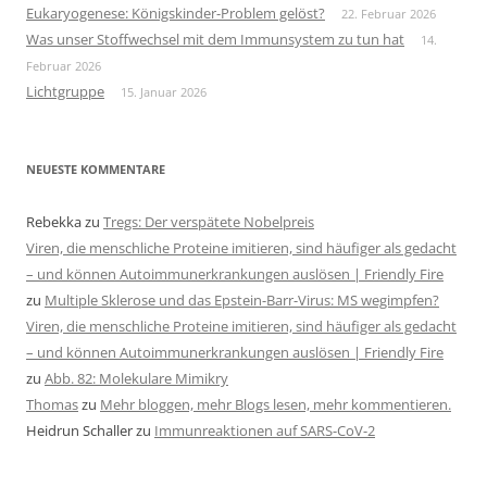
Eukaryogenese: Königskinder-Problem gelöst?
22. Februar 2026
Was unser Stoffwechsel mit dem Immunsystem zu tun hat
14.
Februar 2026
Lichtgruppe
15. Januar 2026
NEUESTE KOMMENTARE
Rebekka
zu
Tregs: Der verspätete Nobelpreis
Viren, die menschliche Proteine imitieren, sind häufiger als gedacht
– und können Autoimmunerkrankungen auslösen | Friendly Fire
zu
Multiple Sklerose und das Epstein-Barr-Virus: MS wegimpfen?
Viren, die menschliche Proteine imitieren, sind häufiger als gedacht
– und können Autoimmunerkrankungen auslösen | Friendly Fire
zu
Abb. 82: Molekulare Mimikry
Thomas
zu
Mehr bloggen, mehr Blogs lesen, mehr kommentieren.
Heidrun Schaller
zu
Immunreaktionen auf SARS-CoV-2