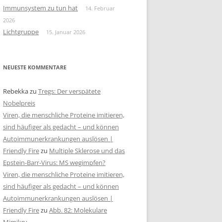
Immunsystem zu tun hat
14. Februar
2026
Lichtgruppe
15. Januar 2026
NEUESTE KOMMENTARE
Rebekka
zu
Tregs: Der verspätete
Nobelpreis
Viren, die menschliche Proteine imitieren,
sind häufiger als gedacht – und können
Autoimmunerkrankungen auslösen |
Friendly Fire
zu
Multiple Sklerose und das
Epstein-Barr-Virus: MS wegimpfen?
Viren, die menschliche Proteine imitieren,
sind häufiger als gedacht – und können
Autoimmunerkrankungen auslösen |
Friendly Fire
zu
Abb. 82: Molekulare