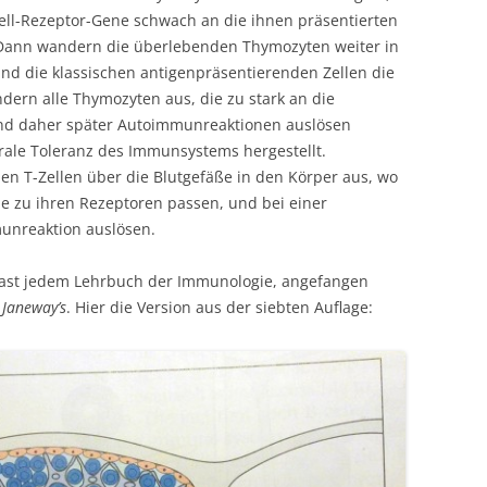
ell-Rezeptor-Gene schwach an die ihnen präsentierten
ann wandern die überlebenden Thymozyten weiter in
und die klassischen antigenpräsentierenden Zellen die
dern alle Thymozyten aus, die zu stark an die
und daher später Autoimmunreaktionen auslösen
rale Toleranz des Immunsystems hergestellt.
n T-Zellen über die Blutgefäße in den Körper aus, wo
ie zu ihren Rezeptoren passen, und bei einer
nreaktion auslösen.
 fast jedem Lehrbuch der Immunologie, angefangen
s
Janeway’s
. Hier die Version aus der siebten Auflage: