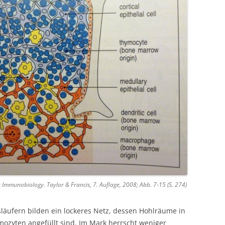
 Immunobiology. Taylor & Francis, 7. Auflage, 2008; Abb. 7-15 (S. 274)
släufern bilden ein lockeres Netz, dessen Hohlräume in
mozyten angefüllt sind. Im Mark herrscht weniger