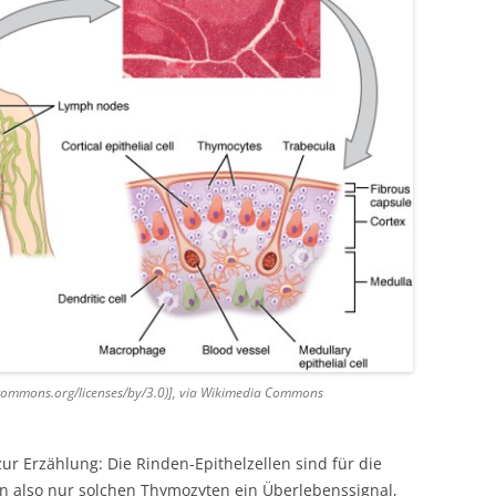
vecommons.org/licenses/by/3.0)], via Wikimedia Commons
 zur Erzählung: Die Rinden-Epithelzellen sind für die
eln also nur solchen Thymozyten ein Überlebenssignal,