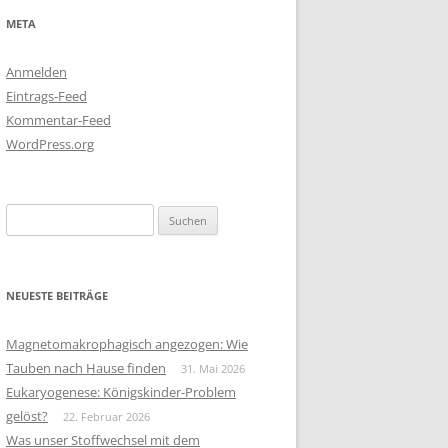
META
Anmelden
Eintrags-Feed
Kommentar-Feed
WordPress.org
Suchen
nach:
NEUESTE BEITRÄGE
Magnetomakrophagisch angezogen: Wie
Tauben nach Hause finden
31. Mai 2026
Eukaryogenese: Königskinder-Problem
gelöst?
22. Februar 2026
Was unser Stoffwechsel mit dem