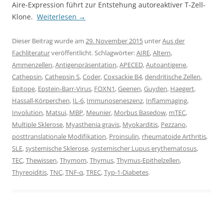
Aire-Expression führt zur Entstehung autoreaktiver T-Zell-
Klone.
Weiterlesen
→
Dieser Beitrag wurde am
29. November 2015
unter
Aus der
Fachliteratur
veröffentlicht. Schlagwörter:
AIRE
,
Altern
,
Ammenzellen
,
Antigenpräsentation
,
APECED
,
Autoantigene
,
Cathepsin
,
Cathepsin S
,
Coder
,
Coxsackie B4
,
dendritische Zellen
,
Epitope
,
Epstein-Barr-Virus
,
FOXN1
,
Geenen
,
Guyden
,
Haegert
,
Hassall-Körperchen
,
IL-6
,
Immunoseneszenz
,
Inflammaging
,
Involution
,
Matsui
,
MBP
,
Meunier
,
Morbus Basedow
,
mTEC
,
Multiple Sklerose
,
Myasthenia gravis
,
Myokarditis
,
Pezzano
,
posttranslationale Modifikation
,
Proinsulin
,
rheumatoide Arthritis
,
SLE
,
systemische Sklerose
,
systemischer Lupus erythematosus
,
TEC
,
Thewissen
,
Thymom
,
Thymus
,
Thymus-Epithelzellen
,
Thyreoiditis
,
TNC
,
TNF-α
,
TREC
,
Typ-1-Diabetes
.