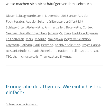
wieso machen sich nicht häufiger von ihm Gebrauch?
Dieser Beitrag wurde am
1. November 2015
unter
Aus der
Fachliteratur
,
Aus der Sekundärliteratur
veröffentlicht.
Schlagwörter:
Alpha-Kette
,
Ammenzellen
,
Beta-Kette
,
Cortex
,
Geenen
,
Hassall-Körperchen
,
Janeway's
,
Klein
,
kortikale Thymus-
Epithelzellen
,
Mark
,
Medulla
,
Nakagawa
,
negative Selektion
,
Oxytocin
,
Parham
,
Paul
,
Pezzano
,
positive Selektion
,
Reyes Garcia
,
Rezzani
,
Rinde
,
somatische Rekombination
,
T-Zell-Rezeptor
,
TCR
,
TEC
,
thymic nurse cells
,
Thymozyten
,
Thymus
.
Ikonografie des Thymus: Wie einfach ist zu
einfach?
Schreibe eine Antwort