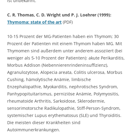
ist unbekannt.
C. R. Thomas, C. D. Wright und P. J. Loehrer (1999):
Thymoma: state of the art
(PDF)
10-15 Prozent der MG-Patienten haben ein Thymom; 30
Prozent der Patienten mit einem Thymom haben MG. Mit
Thymomen sind außerdem unter anderem assoziiert (bei
weniger als 5-10 Prozent der Patienten): akute Perikarditis,
Morbus Addison (Nebennierenrindeninsuffizienz),
Agranulozytose, Alopecia areata, Colitis ulcerosa, Morbus
Cushing, hämolytische Anämie, limbische
Enzephalopathie, Myokarditis, nephrotisches Syndrom,
Panhypopituitarismus, perniziöse Anämie, Polymyositis,
rheumatoide Arthritis, Sarkoidose, Sklerodermie,
sensorimotorsche Radikulopathie, Stiff-Person-Syndrom,
systemischer Lupus erythematosus (SLE) und Thyroiditis.
Die meisten dieser Krankheiten sind
Autoimmunerkrankungen.