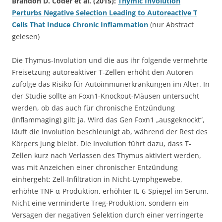
Brandon D. Coder et al. (2015):
Thymic Involution
Perturbs Negative Selection Leading to Autoreactive T
Cells That Induce Chronic Inflammation
(nur Abstract
gelesen)
Die Thymus-Involution und die aus ihr folgende vermehrte
Freisetzung autoreaktiver T-Zellen erhöht den Autoren
zufolge das Risiko für Autoimmunerkrankungen im Alter. In
der Studie sollte an Foxn1-Knockout-Mäusen untersucht
werden, ob das auch für chronische Entzündung
(Inflammaging) gilt: ja. Wird das Gen Foxn1 „ausgeknockt“,
läuft die Involution beschleunigt ab, während der Rest des
Körpers jung bleibt. Die Involution führt dazu, dass T-
Zellen kurz nach Verlassen des Thymus aktiviert werden,
was mit Anzeichen einer chronischer Entzündung
einhergeht: Zell-Infiltration in Nicht-Lymphgewebe,
erhöhte TNF-α-Produktion, erhöhter IL-6-Spiegel im Serum.
Nicht eine verminderte Treg-Produktion, sondern ein
Versagen der negativen Selektion durch einer verringerte