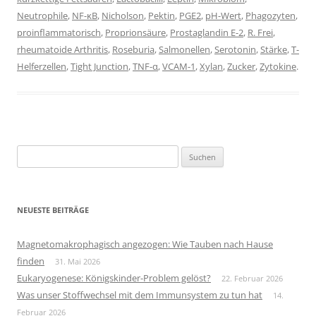
Neutrophile
,
NF-κB
,
Nicholson
,
Pektin
,
PGE2
,
pH-Wert
,
Phagozyten
,
proinflammatorisch
,
Proprionsäure
,
Prostaglandin E-2
,
R. Frei
,
rheumatoide Arthritis
,
Roseburia
,
Salmonellen
,
Serotonin
,
Stärke
,
T-
Helferzellen
,
Tight Junction
,
TNF-α
,
VCAM-1
,
Xylan
,
Zucker
,
Zytokine
.
Suchen
nach:
NEUESTE BEITRÄGE
Magnetomakrophagisch angezogen: Wie Tauben nach Hause
finden
31. Mai 2026
Eukaryogenese: Königskinder-Problem gelöst?
22. Februar 2026
Was unser Stoffwechsel mit dem Immunsystem zu tun hat
14.
Februar 2026