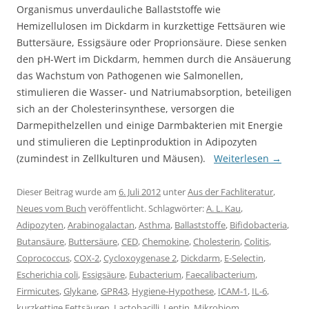
Organismus unverdauliche Ballaststoffe wie
Hemizellulosen im Dickdarm in kurzkettige Fettsäuren wie
Buttersäure, Essigsäure oder Proprionsäure. Diese senken
den pH-Wert im Dickdarm, hemmen durch die Ansäuerung
das Wachstum von Pathogenen wie Salmonellen,
stimulieren die Wasser- und Natriumabsorption, beteiligen
sich an der Cholesterinsynthese, versorgen die
Darmepithelzellen und einige Darmbakterien mit Energie
und stimulieren die Leptinproduktion in Adipozyten
(zumindest in Zellkulturen und Mäusen).
Weiterlesen
→
Dieser Beitrag wurde am
6. Juli 2012
unter
Aus der Fachliteratur
,
Neues vom Buch
veröffentlicht. Schlagwörter:
A. L. Kau
,
Adipozyten
,
Arabinogalactan
,
Asthma
,
Ballaststoffe
,
Bifidobacteria
,
Butansäure
,
Buttersäure
,
CED
,
Chemokine
,
Cholesterin
,
Colitis
,
Coprococcus
,
COX-2
,
Cycloxoygenase 2
,
Dickdarm
,
E-Selectin
,
Escherichia coli
,
Essigsäure
,
Eubacterium
,
Faecalibacterium
,
Firmicutes
,
Glykane
,
GPR43
,
Hygiene-Hypothese
,
ICAM-1
,
IL-6
,
kurzkettige Fettsäuren
,
Lactobacilli
,
Leptin
,
Mikrobiom
,