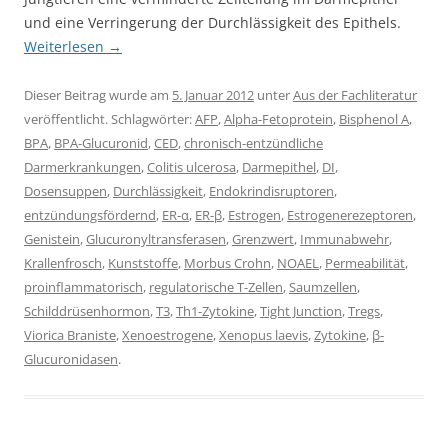
und eine Verringerung der Durchlässigkeit des Epithels.
Weiterlesen
→
Dieser Beitrag wurde am
5. Januar 2012
unter
Aus der Fachliteratur
veröffentlicht. Schlagwörter:
AFP
,
Alpha-Fetoprotein
,
Bisphenol A
,
BPA
,
BPA-Glucuronid
,
CED
,
chronisch-entzündliche
Darmerkrankungen
,
Colitis ulcerosa
,
Darmepithel
,
DI
,
Dosensuppen
,
Durchlässigkeit
,
Endokrindisruptoren
,
entzündungsfördernd
,
ER-α
,
ER-β
,
Estrogen
,
Estrogenerezeptoren
,
Genistein
,
Glucuronyltransferasen
,
Grenzwert
,
Immunabwehr
,
Krallenfrosch
,
Kunststoffe
,
Morbus Crohn
,
NOAEL
,
Permeabilität
,
proinflammatorisch
,
regulatorische T-Zellen
,
Saumzellen
,
Schilddrüsenhormon
,
T3
,
Th1-Zytokine
,
Tight Junction
,
Tregs
,
Viorica Braniste
,
Xenoestrogene
,
Xenopus laevis
,
Zytokine
,
β-
Glucuronidasen
.