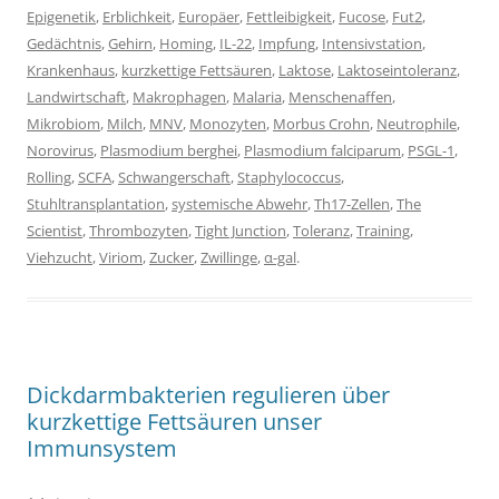
Epigenetik
,
Erblichkeit
,
Europäer
,
Fettleibigkeit
,
Fucose
,
Fut2
,
Gedächtnis
,
Gehirn
,
Homing
,
IL-22
,
Impfung
,
Intensivstation
,
Krankenhaus
,
kurzkettige Fettsäuren
,
Laktose
,
Laktoseintoleranz
,
Landwirtschaft
,
Makrophagen
,
Malaria
,
Menschenaffen
,
Mikrobiom
,
Milch
,
MNV
,
Monozyten
,
Morbus Crohn
,
Neutrophile
,
Norovirus
,
Plasmodium berghei
,
Plasmodium falciparum
,
PSGL-1
,
Rolling
,
SCFA
,
Schwangerschaft
,
Staphylococcus
,
Stuhltransplantation
,
systemische Abwehr
,
Th17-Zellen
,
The
Scientist
,
Thrombozyten
,
Tight Junction
,
Toleranz
,
Training
,
Viehzucht
,
Viriom
,
Zucker
,
Zwillinge
,
α-gal
.
Dickdarmbakterien regulieren über
kurzkettige Fettsäuren unser
Immunsystem