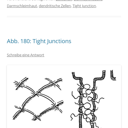
Darmschleimhaut
,
dendritische Zellen
,
Tight Junction
.
Abb. 180: Tight Junctions
Schreibe eine Antwort