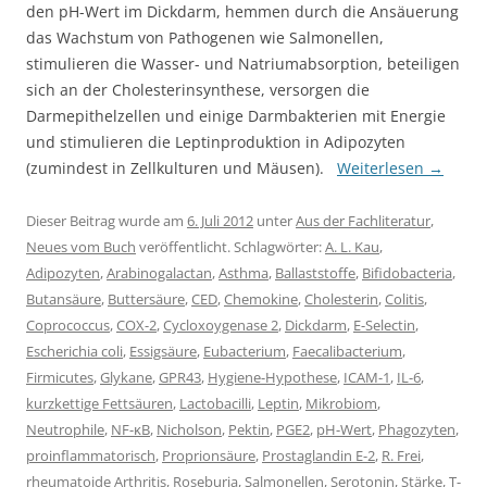
den pH-Wert im Dickdarm, hemmen durch die Ansäuerung
das Wachstum von Pathogenen wie Salmonellen,
stimulieren die Wasser- und Natriumabsorption, beteiligen
sich an der Cholesterinsynthese, versorgen die
Darmepithelzellen und einige Darmbakterien mit Energie
und stimulieren die Leptinproduktion in Adipozyten
(zumindest in Zellkulturen und Mäusen).
Weiterlesen
→
Dieser Beitrag wurde am
6. Juli 2012
unter
Aus der Fachliteratur
,
Neues vom Buch
veröffentlicht. Schlagwörter:
A. L. Kau
,
Adipozyten
,
Arabinogalactan
,
Asthma
,
Ballaststoffe
,
Bifidobacteria
,
Butansäure
,
Buttersäure
,
CED
,
Chemokine
,
Cholesterin
,
Colitis
,
Coprococcus
,
COX-2
,
Cycloxoygenase 2
,
Dickdarm
,
E-Selectin
,
Escherichia coli
,
Essigsäure
,
Eubacterium
,
Faecalibacterium
,
Firmicutes
,
Glykane
,
GPR43
,
Hygiene-Hypothese
,
ICAM-1
,
IL-6
,
kurzkettige Fettsäuren
,
Lactobacilli
,
Leptin
,
Mikrobiom
,
Neutrophile
,
NF-κB
,
Nicholson
,
Pektin
,
PGE2
,
pH-Wert
,
Phagozyten
,
proinflammatorisch
,
Proprionsäure
,
Prostaglandin E-2
,
R. Frei
,
rheumatoide Arthritis
,
Roseburia
,
Salmonellen
,
Serotonin
,
Stärke
,
T-