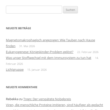
Suchen
nach:
NEUESTE BEITRÄGE
Magnetomakrophagisch angezogen: Wie Tauben nach Hause
finden
31. Mai 2026
Eukaryogenese: Königskinder-Problem gelöst?
22. Februar 2026
Was unser Stoffwechsel mit dem Immunsystem zu tun hat
14.
Februar 2026
Lichtgruppe
15. Januar 2026
NEUESTE KOMMENTARE
Rebekka
zu
Tregs: Der verspätete Nobelpreis
Viren, die menschliche Proteine imitieren, sind häufiger als gedacht