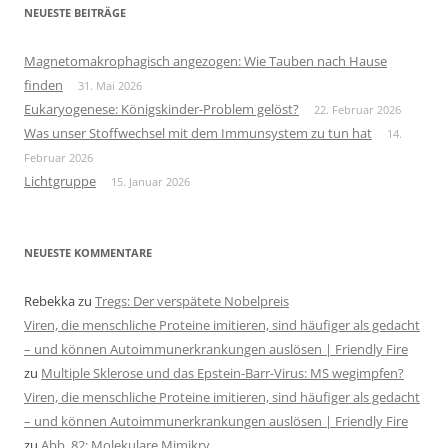
NEUESTE BEITRÄGE
Magnetomakrophagisch angezogen: Wie Tauben nach Hause
finden
31. Mai 2026
Eukaryogenese: Königskinder-Problem gelöst?
22. Februar 2026
Was unser Stoffwechsel mit dem Immunsystem zu tun hat
14.
Februar 2026
Lichtgruppe
15. Januar 2026
NEUESTE KOMMENTARE
Rebekka
zu
Tregs: Der verspätete Nobelpreis
Viren, die menschliche Proteine imitieren, sind häufiger als gedacht
– und können Autoimmunerkrankungen auslösen | Friendly Fire
zu
Multiple Sklerose und das Epstein-Barr-Virus: MS wegimpfen?
Viren, die menschliche Proteine imitieren, sind häufiger als gedacht
– und können Autoimmunerkrankungen auslösen | Friendly Fire
zu
Abb. 82: Molekulare Mimikry