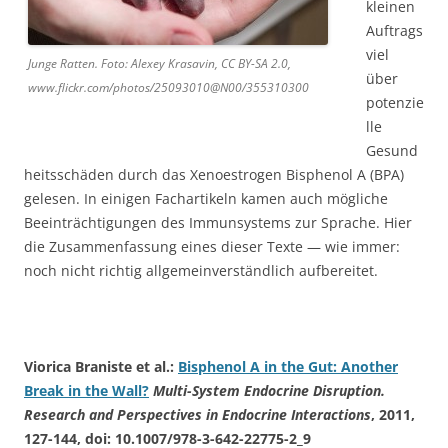
kleinen
Auftrags
viel
Junge Ratten. Foto: Alexey Krasavin, CC BY-SA 2.0,
über
www.flickr.com/photos/25093010@N00/355310300
potenzie
lle
Gesund
heitsschäden durch das Xenoestrogen Bisphenol A (BPA)
gelesen. In einigen Fachartikeln kamen auch mögliche
Beeinträchtigungen des Immunsystems zur Sprache. Hier
die Zusammenfassung eines dieser Texte — wie immer:
noch nicht richtig allgemeinverständlich aufbereitet.
Viorica Braniste et al.:
Bisphenol A in the Gut: Another
Break in the Wall?
Multi-System Endocrine Disruption.
Research and Perspectives in Endocrine Interactions
, 2011,
127-144, doi: 10.1007/978-3-642-22775-2_9