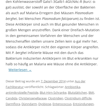
den Kohlenwasserstoff Galα1-3Galb1-4GlcNAc-R (kurz: α-
gal) auslöst, der sowohl an der Oberfläche der Bakterien
als auch auf Malaria-Erregern (bei Mäusen
Plasmodium
berghei
, bei Menschen
Plasmodium falciparum
) zu finden ist.
Diese Antikörper sind auch im Blut gesunder Menschen in
großen Mengen anzutreffen. Dank einer Dreifach-Mutation
in den gemeinsamen Vorfahren der Menschen und der
Menschenaffen stellen unsere Zellen kein α-gal mehr her,
sodass die Antikörper nicht den eigenen Körper angreifen.
Mit
P. berghei
infizierte Mäuse mit den durch das
Bakterium induzierten Antikörpern im Blut erkrankten nur
halb so häufig an Malaria wie Mäuse ohne die Antikörper.
Weiterlesen
→
Dieser Beitrag wurde am
7. Dezember 2014
unter
Aus der
Fachliteratur
veröffentlicht. Schlagwörter:
Antibiotika
,
antimikrobielle Peptide
,
Blut-Hirn-Schranke
,
Blutplättchen
,
BMI
,
Candida
,
Christensenellaceae
,
Clostridien
,
Clostridium difficile
,
Darmflora
,
Dünndarm
,
Dysbiose
,
Enterococcus
,
Entzündungen
,