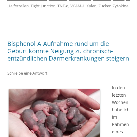
Helferzellen
,
Tight Junction
,
TNF-α
,
VCAM-1
,
Xylan
,
Zucker
,
Zytokine
.
Bisphenol-A-Aufnahme rund um die
Geburt könnte Neigung zu chronisch-
entzündlichen Darmerkrankungen steigern
Schreibe eine Antwort
In den
letzten
Wochen
habe ich
im
Rahmen
eines