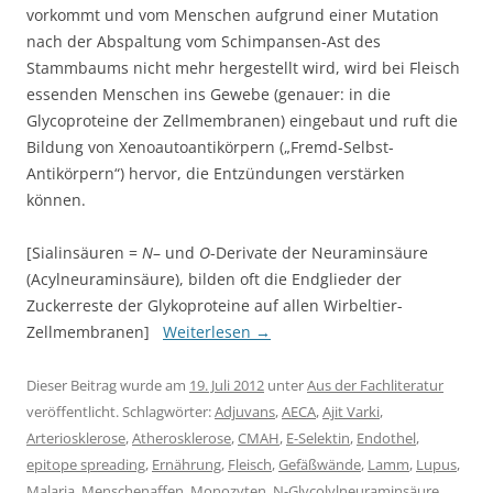
vorkommt und vom Menschen aufgrund einer Mutation
nach der Abspaltung vom Schimpansen-Ast des
Stammbaums nicht mehr hergestellt wird, wird bei Fleisch
essenden Menschen ins Gewebe (genauer: in die
Glycoproteine der Zellmembranen) eingebaut und ruft die
Bildung von Xenoautoantikörpern („Fremd-Selbst-
Antikörpern“) hervor, die Entzündungen verstärken
können.
[Sialinsäuren =
N
– und
O
-Derivate der Neuraminsäure
(Acylneuraminsäure), bilden oft die Endglieder der
Zuckerreste der Glykoproteine auf allen Wirbeltier-
Zellmembranen]
Weiterlesen
→
Dieser Beitrag wurde am
19. Juli 2012
unter
Aus der Fachliteratur
veröffentlicht. Schlagwörter:
Adjuvans
,
AECA
,
Ajit Varki
,
Arteriosklerose
,
Atherosklerose
,
CMAH
,
E-Selektin
,
Endothel
,
epitope spreading
,
Ernährung
,
Fleisch
,
Gefäßwände
,
Lamm
,
Lupus
,
Malaria
,
Menschenaffen
,
Monozyten
,
N-Glycolylneuraminsäure
,