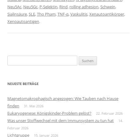
Neu5Ac
,
Neu5Gc
,
P-Selektin
,
Rind
,
rolling adhesion
,
Schwein
,
Sialinsäure
,
SLE
,
Tho Pham
,
TNF-α
,
Vaskulitis
,
Xenautoantikörper
,
Xenoautoantigen
.
Suchen
nach:
NEUESTE BEITRÄGE
Magnetomakrophagisch angezogen: Wie Tauben nach Hause
finden
31. Mai 2026
Eukaryogenese: Königskinder-Problem gelöst?
22. Februar 2026
Was unser Stoffwechsel mit dem Immunsystem zu tun hat
14.
Februar 2026
Lichtgruppe
15. Januar 2026