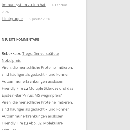
Immunsystem zu tun hat
14. Februar
2026
Lichtgruppe
15. Januar 2026
NEUESTE KOMMENTARE
Rebekka
zu
Tregs: Der verspätete
Nobelpreis
Viren, die menschliche Proteine imitieren,
sind häufiger als gedacht – und können
Autoimmunerkrankungen auslösen |
Friendly Fire
zu
Multiple Sklerose und das
Epstein-Barr-Virus: MS wegimpfen?
Viren, die menschliche Proteine imitieren,
sind häufiger als gedacht – und können
Autoimmunerkrankungen auslösen |
Friendly Fire
zu
Abb. 82: Molekulare