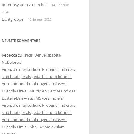
Immunsystem zu tun hat
14. Februar
2026
Lichtgruppe
15. Januar 2026
NEUESTE KOMMENTARE
Rebekka
zu
Tregs: Der verspätete
Nobelpreis
Viren, die menschliche Proteine imitieren,
sind häufiger als gedacht – und können
Autoimmunerkrankungen auslösen |
Friendly Fire
zu
Multiple Sklerose und das
Epstein-Barr-Virus: MS wegimpfen?
Viren, die menschliche Proteine imitieren,
sind häufiger als gedacht – und können
Autoimmunerkrankungen auslösen |
Friendly Fire
zu
Abb. 82: Molekulare