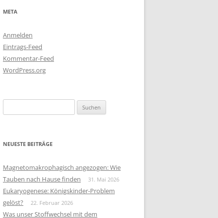
META
Anmelden
Eintrags-Feed
Kommentar-Feed
WordPress.org
Suchen
nach:
NEUESTE BEITRÄGE
Magnetomakrophagisch angezogen: Wie
Tauben nach Hause finden
31. Mai 2026
Eukaryogenese: Königskinder-Problem
gelöst?
22. Februar 2026
Was unser Stoffwechsel mit dem