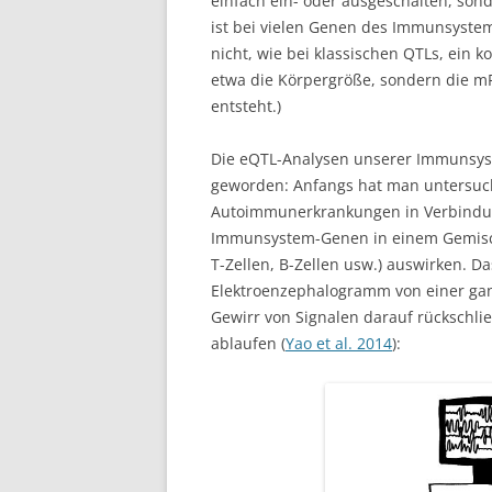
einfach ein- oder ausgeschalten, son
ist bei vielen Genen des Immunsystems
nicht, wie bei klassischen QTLs, ein 
etwa die Körpergröße, sondern die mR
entsteht.)
Die eQTL-Analysen unserer Immunsys
geworden: Anfangs hat man untersucht,
Autoimmunerkrankungen in Verbindun
Immunsystem-Genen in einem Gemisch
T-Zellen, B-Zellen usw.) auswirken. D
Elektroenzephalogramm von einer g
Gewirr von Signalen darauf rückschli
ablaufen (
Yao et al. 2014
):