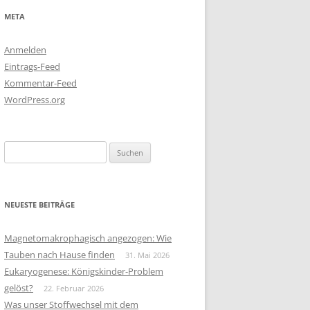
META
Anmelden
Eintrags-Feed
Kommentar-Feed
WordPress.org
Suchen
nach:
NEUESTE BEITRÄGE
Magnetomakrophagisch angezogen: Wie
Tauben nach Hause finden
31. Mai 2026
Eukaryogenese: Königskinder-Problem
gelöst?
22. Februar 2026
Was unser Stoffwechsel mit dem