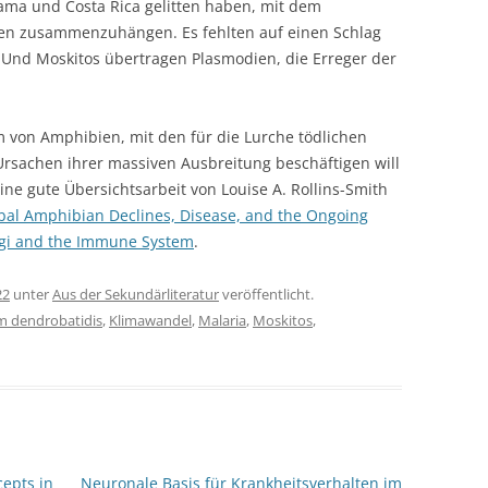
ama und Costa Rica gelitten haben, mit dem
en zusammenzuhängen. Es fehlten auf einen Schlag
n. Und Moskitos übertragen Plasmodien, die Erreger der
von Amphibien, mit den für die Lurche tödlichen
rsachen ihrer massiven Ausbreitung beschäftigen will
eine gute Übersichtsarbeit von Louise A. Rollins-Smith
bal Amphibian Declines, Disease, and the Ongoing
ngi and the Immune System
.
22
unter
Aus der Sekundärliteratur
veröffentlicht.
m dendrobatidis
,
Klimawandel
,
Malaria
,
Moskitos
,
cepts in
Neuronale Basis für Krankheitsverhalten im