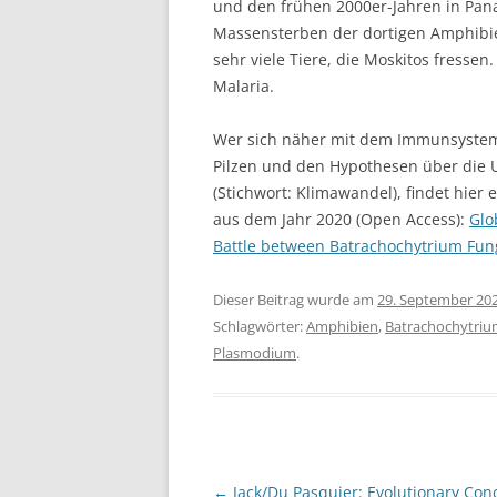
und den frühen 2000er-Jahren in Pan
Massensterben der dortigen Amphibi
sehr viele Tiere, die Moskitos fresse
Malaria.
Wer sich näher mit dem Immunsystem 
Pilzen und den Hypothesen über die U
(Stichwort: Klimawandel), findet hier 
aus dem Jahr 2020 (Open Access):
Glo
Battle between Batrachochytrium Fu
Dieser Beitrag wurde am
29. September 20
Schlagwörter:
Amphibien
,
Batrachochytriu
Plasmodium
.
Beitragsnavigation
←
Jack/Du Pasquier: Evolutionary Con