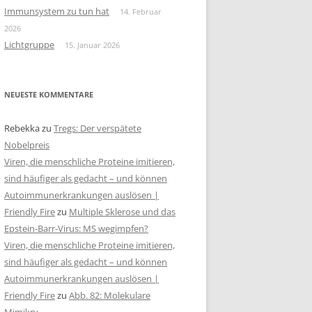
Immunsystem zu tun hat
14. Februar
2026
Lichtgruppe
15. Januar 2026
NEUESTE KOMMENTARE
Rebekka
zu
Tregs: Der verspätete
Nobelpreis
Viren, die menschliche Proteine imitieren,
sind häufiger als gedacht – und können
Autoimmunerkrankungen auslösen |
Friendly Fire
zu
Multiple Sklerose und das
Epstein-Barr-Virus: MS wegimpfen?
Viren, die menschliche Proteine imitieren,
sind häufiger als gedacht – und können
Autoimmunerkrankungen auslösen |
Friendly Fire
zu
Abb. 82: Molekulare