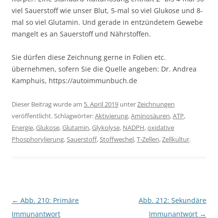
viel Sauerstoff wie unser Blut, 5-mal so viel Glukose und 8-
mal so viel Glutamin. Und gerade in entzündetem Gewebe
mangelt es an Sauerstoff und Nährstoffen.
Sie dürfen diese Zeichnung gerne in Folien etc.
übernehmen, sofern Sie die Quelle angeben: Dr. Andrea
Kamphuis, https://autoimmunbuch.de
Dieser Beitrag wurde am
5. April 2019
unter
Zeichnungen
veröffentlicht. Schlagwörter:
Aktivierung
,
Aminosäuren
,
ATP
,
Energie
,
Glukose
,
Glutamin
,
Glykolyse
,
NADPH
,
oxidative
Phosphorylierung
,
Sauerstoff
,
Stoffwechel
,
T-Zellen
,
Zellkultur
.
Beitragsnavigation
←
Abb. 210: Primäre
Abb. 212: Sekundäre
Immunantwort
Immunantwort
→