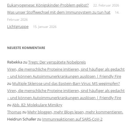
Eukaryogenese: Königskinder-Problem gelöst?
22. Februar 2026
Was unser Stoffwechsel mit dem Immunsystem zu tun hat
14.
Februar 2026
Lichtgruppe
15. Januar 2026
NEUESTE KOMMENTARE
Rebekka
zu
Tregs: Der verspätete Nobelpreis
Viren, die menschliche Proteine imitieren, sind häufiger als gedacht
– und können Autoimmunerkrankungen auslösen | Friendly Fire
zu
Multiple Sklerose und das Epstein-Barr-Virus: MS wegimpfen?
Viren, die menschliche Proteine imitieren, sind häufiger als gedacht
– und können Autoimmunerkrankungen auslösen | Friendly Fire
zu
Abb. 82: Molekulare Mimikry
Thomas
zu
Mehr bloggen, mehr Blogs lesen, mehr kommentieren.
Heidrun Schaller
zu
Immunreaktionen auf SARS-CoV-2