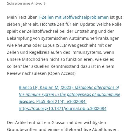
Schreibe eine Antwort
Mein Text über
T-Zellen mit Stoffwechselproblemen
ist gut
sieben Jahre alt. Höchste Zeit für ein Update: Welche Rolle
spielt der Zellstoffwechsel bei der Entstehung und der
Bekämpfung von systemischen Autoimmunerkrankungen
wie Rheuma oder Lupus (SLE)? Was geschieht mit den
Zellen und Regelkreisläufen des Immunsystems, wenn
unsere Mitochodrien nicht so funktionieren, wie sie es
sollten? Der aktuellen Kenntnisstand dazu ist in einem
Review nachzulesen (Open Access):
Blanco LP, Kaplan MJ (2023):
Metabolic alterations of
the immune system in the pathogenesis of autoimmune
diseases
. PLoS Biol 21(4): e3002084.
https://doi.org/10.1371/journal.pbio.3002084
Der Artikel enthält ein Glossar mit den wichtigsten
Grundbegriffen und einige mittelprächtige Abbildungen.