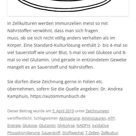
In Zellkulturen werden Immunzellen meist so mit
Nährstoffen verwöhnt, dass man sich fragen
muss, ob sie sich nicht völlig anders verhalten als im
Körper. Eine Standard-Kulturlösung enthält 2- bis 4-mal so
viel Sauerstoff wie unser Blut, 5-mal so viel Glukose und 8-
mal so viel Glutamin. Und gerade in entzündetem Gewebe
mangelt es an Sauerstoff und Nährstoffen.
Sie dürfen diese Zeichnung gerne in Folien etc.
übernehmen, sofern Sie die Quelle angeben: Dr. Andrea
Kamphuis, https://autoimmunbuch.de
Dieser Beitrag wurde am
5. April 2019
unter
Zeichnungen
veröffentlicht. Schlagwörter:
Aktivierung
,
Aminosäuren
,
ATP
,
Energie
,
Glukose
,
Glutamin
,
Glykolyse
,
NADPH
,
oxidative
Phosphorylierung
,
Sauerstoff
,
Stoffwechel
,
T-Zellen
,
Zellkultur
.