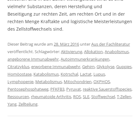
vielmehr Substanzen, deren Herstellung und
Beseitigung zur rechten Zeit, am rechten Ort und in der
rechten Menge Kraftakte und logistische Meisterleistungen
des Zellstoffwechsels sind.
Dieser Beitrag wurde am
28. März 2016
unter
Aus der Fachliteratur
veröffentlicht. Schlagwörter:
Aktivierung
,
Allokation
,
Anabolismus
,
angeborene Immunabwehr
,
Autoimmunerkrankungen
,
Citratzyklus
,
erworbene Immunabwehr
,
Gehirn
,
Glykolyse
,
Guppies
,
Homöostase
,
Katabolismus
,
Kotrschal
,
Lactat
,
Lupus
,
Lymphopenie
,
Metabolismus
,
Mitochondrien
,
OXPHOS
,
Pentosephosphatweg
,
PFKFB3
,
Pyruvat
,
reaktive Sauerstoffspecies
,
Ressourcen
,
rheumatoide Arthritis
,
ROS
,
SLE
,
Stoffwechsel
,
T-Zellen
,
Yang
,
Zellteilung
.