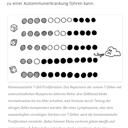
zu einer Autoimmunerkrankung führen kann.
Homöostatische T-Zell-Proliferation: Das Repertoire der naiven T-Zellen mit
unterschiedlichen Rezeptoren (oberste Reihe: drei Zellklone) bleibt
normalerweise bis ins Alter erhalten, weil Verluste durch Teilung der
übrigen Zellen kompensiert werden. Bei einer Lymphopenie, also dem
massenhaften vorzeitigen Sterben von T-Zellen, wird die homöostatische
Proliferation verstärkt. Dabei können Klone verloren gehen (weiß) und