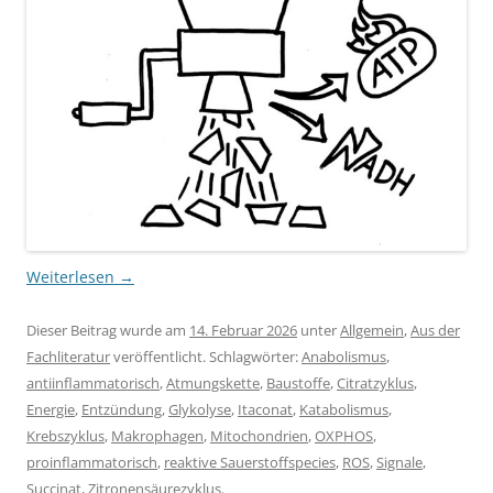
Weiterlesen
→
Dieser Beitrag wurde am
14. Februar 2026
unter
Allgemein
,
Aus der
Fachliteratur
veröffentlicht. Schlagwörter:
Anabolismus
,
antiinflammatorisch
,
Atmungskette
,
Baustoffe
,
Citratzyklus
,
Energie
,
Entzündung
,
Glykolyse
,
Itaconat
,
Katabolismus
,
Krebszyklus
,
Makrophagen
,
Mitochondrien
,
OXPHOS
,
proinflammatorisch
,
reaktive Sauerstoffspecies
,
ROS
,
Signale
,
Succinat
,
Zitronensäurezyklus
.