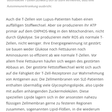
autoreaktive T-Zellen (schwarz) sich so stark vermehren, dass eine
Autoimmunerkrankung ausbricht.
Auch die T-Zellen von Lupus-Patienten haben einen
auffälligen Stoffwechsel. Aber sie produzieren ihr ATP
primär auf dem OXPHOS-Weg in den Mitochondrien, nicht
durch Glykolyse. Sie produzieren
mehr
ROS als normale T-
Zellen, nicht weniger. Ihre Energiegewinnung ist gestört;
sie bauen weder Glukose noch Fettsäuren noch
Aminosäuren so effizient ab wie normale T-Zellen. Vor
allem freie Fettsäuren häufen sich wegen des gestörten
Abbaus an. Der gestörte Fettstoffwechsel wirkt sich auch
auf die Fähigkeit der T-Zell-Rezeptoren zur Wahrnehmung
von Antigenen aus: Die Zellmembranen von SLE-Patienten
enthalten übermäßig viele Glycosphingolipide, also Lipide
mit außen anhängenden Zuckermolekülen. Diese
speziellen Lipide lagern sich in der ansonsten nahezu
flüssigen Zellmembran gerne zu festeren Regionen
zusammen, sogenannten Lipid-Flößen, in die wiederum