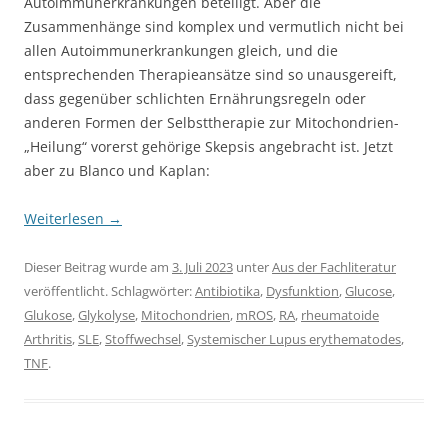
Autoimmunerkrankungen beteiligt. Aber die
Zusammenhänge sind komplex und vermutlich nicht bei
allen Autoimmunerkrankungen gleich, und die
entsprechenden Therapieansätze sind so unausgereift,
dass gegenüber schlichten Ernährungsregeln oder
anderen Formen der Selbsttherapie zur Mitochondrien-
„Heilung“ vorerst gehörige Skepsis angebracht ist. Jetzt
aber zu Blanco und Kaplan:
Weiterlesen
→
Dieser Beitrag wurde am
3. Juli 2023
unter
Aus der Fachliteratur
veröffentlicht. Schlagwörter:
Antibiotika
,
Dysfunktion
,
Glucose
,
Glukose
,
Glykolyse
,
Mitochondrien
,
mROS
,
RA
,
rheumatoide
Arthritis
,
SLE
,
Stoffwechsel
,
Systemischer Lupus erythematodes
,
TNF
.