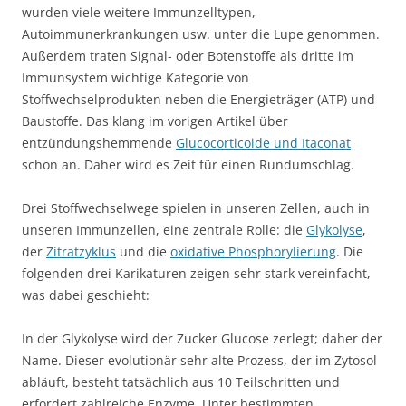
wurden viele weitere Immunzelltypen,
Autoimmunerkrankungen usw. unter die Lupe genommen.
Außerdem traten Signal- oder Botenstoffe als dritte im
Immunsystem wichtige Kategorie von
Stoffwechselprodukten neben die Energieträger (ATP) und
Baustoffe. Das klang im vorigen Artikel über
entzündungshemmende
Glucocorticoide und Itaconat
schon an. Daher wird es Zeit für einen Rundumschlag.
Drei Stoffwechselwege spielen in unseren Zellen, auch in
unseren Immunzellen, eine zentrale Rolle: die
Glykolyse
,
der
Zitratzyklus
und die
oxidative Phosphorylierung
. Die
folgenden drei Karikaturen zeigen sehr stark vereinfacht,
was dabei geschieht:
In der Glykolyse wird der Zucker Glucose zerlegt; daher der
Name. Dieser evolutionär sehr alte Prozess, der im Zytosol
abläuft, besteht tatsächlich aus 10 Teilschritten und
erfordert zahlreiche Enzyme. Unter bestimmten