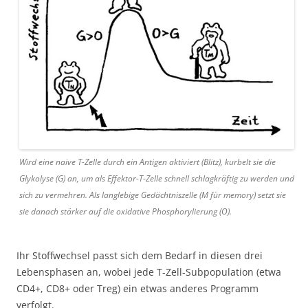
Wird eine naive T-Zelle durch ein Antigen aktiviert (Blitz), kurbelt sie die
Glykolyse (G) an, um als Effektor-T-Zelle schnell schlagkräftig zu werden und
sich zu vermehren. Als langlebige Gedächtniszelle (M für memory) setzt sie
sie danach stärker auf die oxidative Phosphorylierung (O).
Ihr Stoffwechsel passt sich dem Bedarf in diesen drei
Lebensphasen an, wobei jede T-Zell-Subpopulation (etwa
CD4+, CD8+ oder Treg) ein etwas anderes Programm
verfolgt.