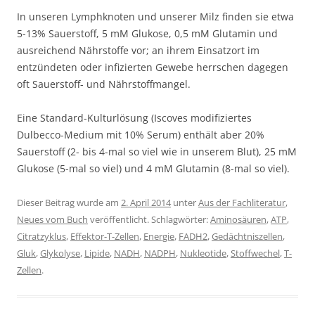
In unseren Lymphknoten und unserer Milz finden sie etwa
5-13% Sauerstoff, 5 mM Glukose, 0,5 mM Glutamin und
ausreichend Nährstoffe vor; an ihrem Einsatzort im
entzündeten oder infizierten Gewebe herrschen dagegen
oft Sauerstoff- und Nährstoffmangel.
Eine Standard-Kulturlösung (Iscoves modifiziertes
Dulbecco-Medium mit 10% Serum) enthält aber 20%
Sauerstoff (2- bis 4-mal so viel wie in unserem Blut), 25 mM
Glukose (5-mal so viel) und 4 mM Glutamin (8-mal so viel).
Dieser Beitrag wurde am
2. April 2014
unter
Aus der Fachliteratur
,
Neues vom Buch
veröffentlicht. Schlagwörter:
Aminosäuren
,
ATP
,
Citratzyklus
,
Effektor-T-Zellen
,
Energie
,
FADH2
,
Gedächtniszellen
,
Gluk
,
Glykolyse
,
Lipide
,
NADH
,
NADPH
,
Nukleotide
,
Stoffwechel
,
T-
Zellen
.