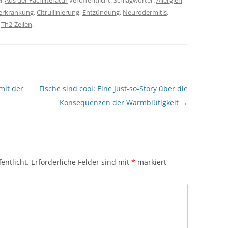
er
Aus der Fachliteratur
veröffentlicht. Schlagwörter:
Allergien
,
rkrankung
,
Citrullinierung
,
Entzündung
,
Neurodermitis
,
,
Th2-Zellen
.
mit der
Fische sind cool: Eine Just-so-Story über die
Konsequenzen der Warmblütigkeit
→
entlicht.
Erforderliche Felder sind mit
*
markiert