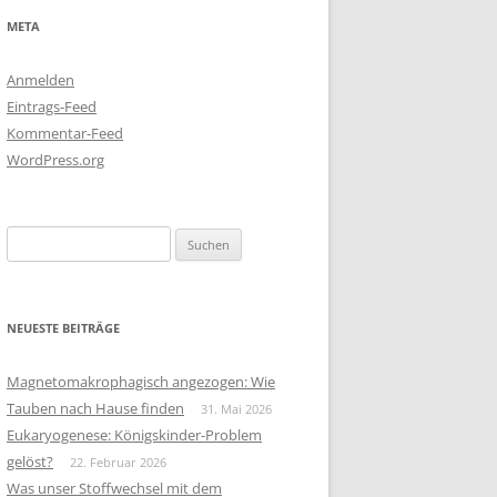
META
Anmelden
Eintrags-Feed
Kommentar-Feed
WordPress.org
Suchen
nach:
NEUESTE BEITRÄGE
Magnetomakrophagisch angezogen: Wie
Tauben nach Hause finden
31. Mai 2026
Eukaryogenese: Königskinder-Problem
gelöst?
22. Februar 2026
Was unser Stoffwechsel mit dem