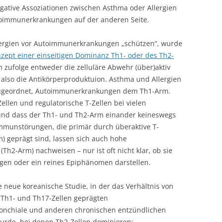
egative Assoziationen zwischen Asthma oder Allergien
toimmunerkrankungen auf der anderen Seite.
llergien vor Autoimmunerkrankungen „schützen“, wurde
zept einer einseitigen Dominanz Th1- oder des Th2-
zufolge entweder die zelluläre Abwehr (über)aktiv
also die Antikörperproduktuion. Asthma und Allergien
ugeordnet, Autoimmunerkrankungen dem Th1-Arm.
ellen und regulatorische T-Zellen bei vielen
 und dass der Th1- und Th2-Arm einander keineswegs
immunstörungen, die primär durch überaktive T-
m) geprägt sind, lassen sich auch hohe
Th2-Arm) nachweisen – nur ist oft nicht klar, ob sie
en oder ein reines Epiphänomen darstellen.
ne neue koreanische Studie, in der das Verhältnis von
n Th1- und Th17-Zellen geprägten
nchiale und anderen chronischen entzündlichen
rde, bei denen Th2-Zellen dominieren: