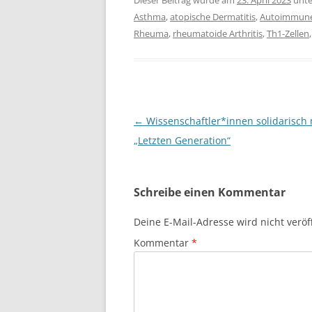
Dieser Beitrag wurde am
23. April 2023
unt
Asthma
,
atopische Dermatitis
,
Autoimmune
Rheuma
,
rheumatoide Arthritis
,
Th1-Zellen
Beitragsnavigation
←
Wissenschaftler*innen solidarisch 
„Letzten Generation“
Schreibe einen Kommentar
Deine E-Mail-Adresse wird nicht veröff
Kommentar
*