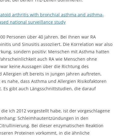
umatoid arthritis with bronchial asthma and asthma-
ased national surveillance study
.000 Personen über 40 Jahren. Bei ihnen war RA
initis und Sinusitis assoziiert. Die Korrelation war also
irkung, sondern positiv: Menschen mit Asthma hatten
 Wahrscheinlichkeit auch RA wie Menschen ohne
zwar keine Aussagen über die Richtung des
lergien oft bereits in jungen Jahren auftreten,
t es nahe, dass Asthma und Allergien Risikofaktoren
 Es gibt auch Längsschnittstudien, die darauf
e ich 2012 vorgestellt habe, ist der vorgeschlagene
nhang: Schleimhautentzündungen in den
trullinierung. Bei dieser enzymatischen Reaktion
unseren Proteinen vorkommt, in die ähnliche