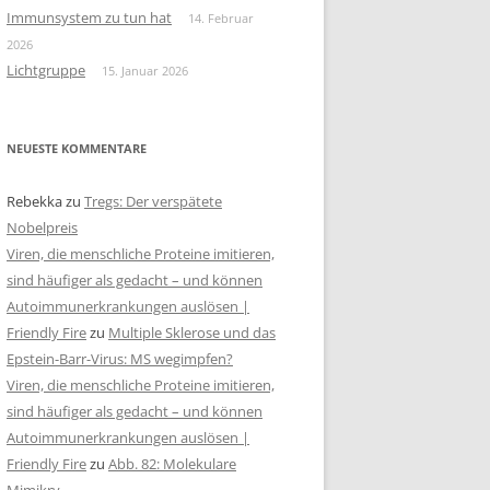
Immunsystem zu tun hat
14. Februar
2026
Lichtgruppe
15. Januar 2026
NEUESTE KOMMENTARE
Rebekka
zu
Tregs: Der verspätete
Nobelpreis
Viren, die menschliche Proteine imitieren,
sind häufiger als gedacht – und können
Autoimmunerkrankungen auslösen |
Friendly Fire
zu
Multiple Sklerose und das
Epstein-Barr-Virus: MS wegimpfen?
Viren, die menschliche Proteine imitieren,
sind häufiger als gedacht – und können
Autoimmunerkrankungen auslösen |
Friendly Fire
zu
Abb. 82: Molekulare