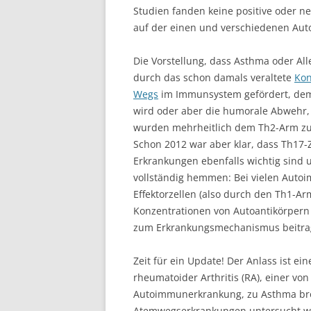
Studien fanden keine positive oder n
auf der einen und verschiedenen Au
Die Vorstellung, dass Asthma oder A
durch das schon damals veraltete
Kon
Wegs
im Immunsystem gefördert, dem 
wird oder aber die humorale Abwehr, 
wurden mehrheitlich dem Th2-Arm z
Schon 2012 war aber klar, dass Th17-Z
Erkrankungen ebenfalls wichtig sind
vollständig hemmen: Bei vielen Auto
Effektorzellen (also durch den Th1-Ar
Konzentrationen von Autoantikörpern (
zum Erkrankungsmechanismus beitrag
Zeit für ein Update! Der Anlass ist ei
rheumatoider Arthritis (RA), einer vo
Autoimmunerkrankung, zu Asthma bro
Atemwegserkrankungen untersucht wu