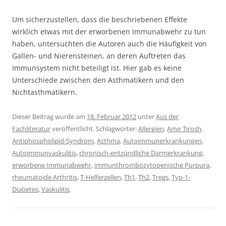
Um sicherzustellen, dass die beschriebenen Effekte
wirklich etwas mit der erworbenen Immunabwehr zu tun
haben, untersuchten die Autoren auch die Häufigkeit von
Gallen- und Nierensteinen, an deren Auftreten das
Immunsystem nicht beteiligt ist. Hier gab es keine
Unterschiede zwischen den Asthmatikern und den
Nichtasthmatikern.
Dieser Beitrag wurde am
18. Februar 2012
unter
Aus der
Fachliteratur
veröffentlicht. Schlagwörter:
Allergien
,
Amir Tirosh
,
Antiphospholipid-Syndrom
,
Asthma
,
Autoimmunerkrankungen
,
Autoimmunvaskulitis
,
chronisch-entzündliche Darmerkrankung
,
erworbene Immunabwehr
,
immunthrombozytopenische Purpura
,
rheumatoide Arthritis
,
T-Helferzellen
,
Th1
,
Th2
,
Tregs
,
Typ-1-
Diabetes
,
Vaskulitis
.