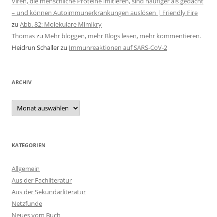
Viren, die menschliche Proteine imitieren, sind häufiger als gedacht
– und können Autoimmunerkrankungen auslösen | Friendly Fire
zu
Abb. 82: Molekulare Mimikry
Thomas
zu
Mehr bloggen, mehr Blogs lesen, mehr kommentieren.
Heidrun Schaller
zu
Immunreaktionen auf SARS-CoV-2
ARCHIV
Archiv
KATEGORIEN
Allgemein
Aus der Fachliteratur
Aus der Sekundärliteratur
Netzfunde
Neues vom Buch