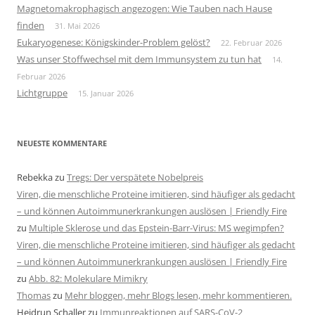
Magnetomakrophagisch angezogen: Wie Tauben nach Hause
finden
31. Mai 2026
Eukaryogenese: Königskinder-Problem gelöst?
22. Februar 2026
Was unser Stoffwechsel mit dem Immunsystem zu tun hat
14.
Februar 2026
Lichtgruppe
15. Januar 2026
NEUESTE KOMMENTARE
Rebekka
zu
Tregs: Der verspätete Nobelpreis
Viren, die menschliche Proteine imitieren, sind häufiger als gedacht
– und können Autoimmunerkrankungen auslösen | Friendly Fire
zu
Multiple Sklerose und das Epstein-Barr-Virus: MS wegimpfen?
Viren, die menschliche Proteine imitieren, sind häufiger als gedacht
– und können Autoimmunerkrankungen auslösen | Friendly Fire
zu
Abb. 82: Molekulare Mimikry
Thomas
zu
Mehr bloggen, mehr Blogs lesen, mehr kommentieren.
Heidrun Schaller
zu
Immunreaktionen auf SARS-CoV-2