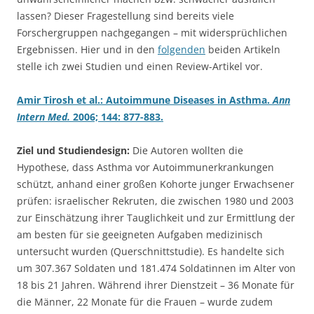
lassen? Dieser Fragestellung sind bereits viele
Forschergruppen nachgegangen – mit widersprüchlichen
Ergebnissen. Hier und in den
folgenden
beiden Artikeln
stelle ich zwei Studien und einen Review-Artikel vor.
Amir Tirosh et al.: Autoimmune Diseases in Asthma.
Ann
Intern Med.
2006; 144: 877-883.
Ziel und Studiendesign:
Die Autoren wollten die
Hypothese, dass Asthma vor Autoimmunerkrankungen
schützt, anhand einer großen Kohorte junger Erwachsener
prüfen: israelischer Rekruten, die zwischen 1980 und 2003
zur Einschätzung ihrer Tauglichkeit und zur Ermittlung der
am besten für sie geeigneten Aufgaben medizinisch
untersucht wurden (Querschnittstudie). Es handelte sich
um 307.367 Soldaten und 181.474 Soldatinnen im Alter von
18 bis 21 Jahren. Während ihrer Dienstzeit – 36 Monate für
die Männer, 22 Monate für die Frauen – wurde zudem