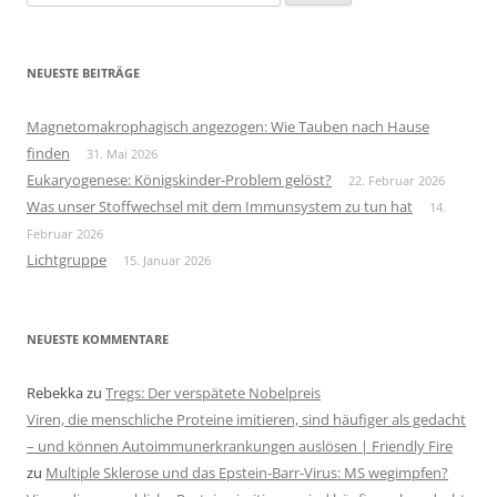
nach:
NEUESTE BEITRÄGE
Magnetomakrophagisch angezogen: Wie Tauben nach Hause
finden
31. Mai 2026
Eukaryogenese: Königskinder-Problem gelöst?
22. Februar 2026
Was unser Stoffwechsel mit dem Immunsystem zu tun hat
14.
Februar 2026
Lichtgruppe
15. Januar 2026
NEUESTE KOMMENTARE
Rebekka
zu
Tregs: Der verspätete Nobelpreis
Viren, die menschliche Proteine imitieren, sind häufiger als gedacht
– und können Autoimmunerkrankungen auslösen | Friendly Fire
zu
Multiple Sklerose und das Epstein-Barr-Virus: MS wegimpfen?