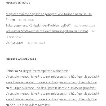
NEUESTE BEITRÄGE
Magnetomakrophagisch angezogen: Wie Tauben nach Hause
finden
31. Mai 2026
Eukaryogenese: Königskinder-Problem gelöst?
22. Februar 2026
Was unser Stoffwechsel mit dem Immunsystem zu tun hat
14.
Februar 2026
Lichtgruppe
15. Januar 2026
NEUESTE KOMMENTARE
Rebekka
zu
Tregs: Der verspätete Nobelpreis
Viren, die menschliche Proteine imitieren, sind häufiger als gedacht
– und können Autoimmunerkrankungen auslösen | Friendly Fire
zu
Multiple Sklerose und das Epstein-Barr-Virus: MS wegimpfen?
Viren, die menschliche Proteine imitieren, sind häufiger als gedacht
– und können Autoimmunerkrankungen auslösen | Friendly Fire
zu
Abb. 82: Molekulare Mimikry