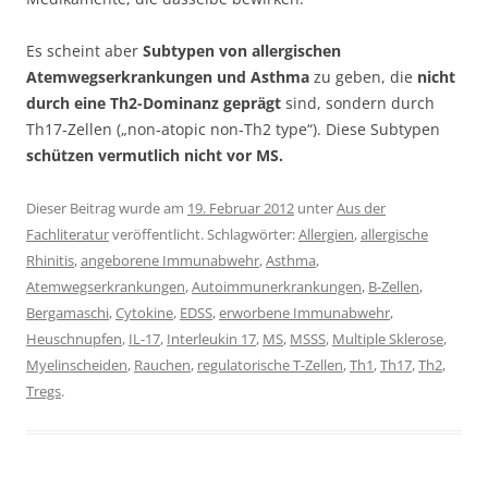
Es scheint aber
Subtypen von allergischen
Atemwegserkrankungen und Asthma
zu geben, die
nicht
durch eine Th2-Dominanz geprägt
sind, sondern durch
Th17-Zellen („non-atopic non-Th2 type“). Diese Subtypen
schützen vermutlich nicht vor MS.
Dieser Beitrag wurde am
19. Februar 2012
unter
Aus der
Fachliteratur
veröffentlicht. Schlagwörter:
Allergien
,
allergische
Rhinitis
,
angeborene Immunabwehr
,
Asthma
,
Atemwegserkrankungen
,
Autoimmunerkrankungen
,
B-Zellen
,
Bergamaschi
,
Cytokine
,
EDSS
,
erworbene Immunabwehr
,
Heuschnupfen
,
IL-17
,
Interleukin 17
,
MS
,
MSSS
,
Multiple Sklerose
,
Myelinscheiden
,
Rauchen
,
regulatorische T-Zellen
,
Th1
,
Th17
,
Th2
,
Tregs
.