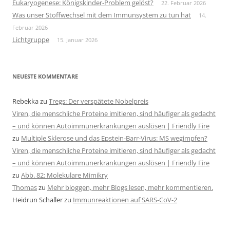
Eukaryogenese: Königskinder-Problem gelöst?
22. Februar 2026
Was unser Stoffwechsel mit dem Immunsystem zu tun hat
14.
Februar 2026
Lichtgruppe
15. Januar 2026
NEUESTE KOMMENTARE
Rebekka
zu
Tregs: Der verspätete Nobelpreis
Viren, die menschliche Proteine imitieren, sind häufiger als gedacht
– und können Autoimmunerkrankungen auslösen | Friendly Fire
zu
Multiple Sklerose und das Epstein-Barr-Virus: MS wegimpfen?
Viren, die menschliche Proteine imitieren, sind häufiger als gedacht
– und können Autoimmunerkrankungen auslösen | Friendly Fire
zu
Abb. 82: Molekulare Mimikry
Thomas
zu
Mehr bloggen, mehr Blogs lesen, mehr kommentieren.
Heidrun Schaller
zu
Immunreaktionen auf SARS-CoV-2