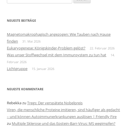
nach:
NEUESTE BEITRÄGE
Magnetomakrophagisch angezogen: Wie Tauben nach Hause
finden
31. Mai 2026
Eukaryogenese: Königskinder-Problem gelöst?
22. Februar 2026
Was unser Stoffwechsel mit dem Immunsystem zu tun hat
14.
Februar 2026
Lichtgruppe
15. Januar 2026
NEUESTE KOMMENTARE
Rebekka
zu
Tregs: Der verspätete Nobelpreis
Viren, die menschliche Proteine imitieren, sind häufiger als gedacht
– und können Autoimmunerkrankungen auslösen | Friendly Fire
zu
Multiple Sklerose und das Epstein-Barr-Virus: MS wegimpfen?