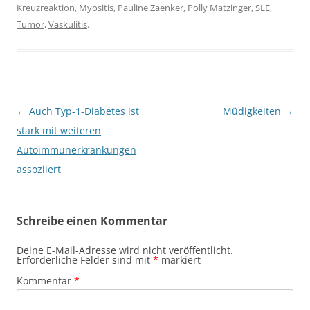
Kreuzreaktion
,
Myositis
,
Pauline Zaenker
,
Polly Matzinger
,
SLE
,
Tumor
,
Vaskulitis
.
Beitragsnavigation
←
Auch Typ-1-Diabetes ist
Müdigkeiten
→
stark mit weiteren
Autoimmunerkrankungen
assoziiert
Schreibe einen Kommentar
Deine E-Mail-Adresse wird nicht veröffentlicht.
Erforderliche Felder sind mit
*
markiert
Kommentar
*