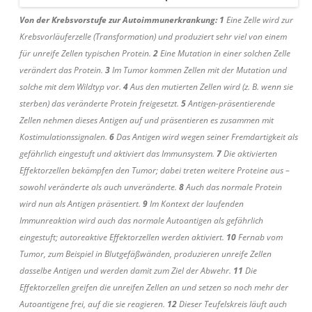
Von der Krebsvorstufe zur Autoimmunerkrankung:
1
Eine Zelle wird zur
Krebsvorläuferzelle (Transformation) und produziert sehr viel von einem
für unreife Zellen typischen Protein.
2
Eine Mutation in einer solchen Zelle
verändert das Protein.
3
Im Tumor kommen Zellen mit der Mutation und
solche mit dem Wildtyp vor.
4
Aus den mutierten Zellen wird (z. B. wenn sie
sterben) das veränderte Protein freigesetzt.
5
Antigen-präsentierende
Zellen nehmen dieses Antigen auf und präsentieren es zusammen mit
Kostimulationssignalen.
6
Das Antigen wird wegen seiner Fremdartigkeit als
gefährlich eingestuft und aktiviert das Immunsystem.
7
Die aktivierten
Effektorzellen bekämpfen den Tumor; dabei treten weitere Proteine aus –
sowohl veränderte als auch unveränderte.
8
Auch das normale Protein
wird nun als Antigen präsentiert.
9
Im Kontext der laufenden
Immunreaktion wird auch das normale Autoantigen als gefährlich
eingestuft; autoreaktive Effektorzellen werden aktiviert.
10
Fernab vom
Tumor, zum Beispiel in Blutgefäßwänden, produzieren unreife Zellen
dasselbe Antigen und werden damit zum Ziel der Abwehr.
11
Die
Effektorzellen greifen die unreifen Zellen an und setzen so noch mehr der
Autoantigene frei, auf die sie reagieren.
12
Dieser Teufelskreis läuft auch