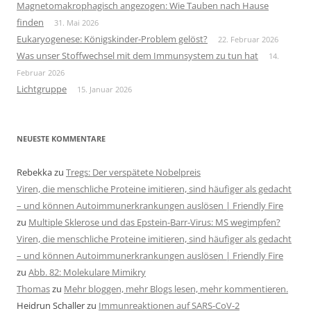
Magnetomakrophagisch angezogen: Wie Tauben nach Hause
finden
31. Mai 2026
Eukaryogenese: Königskinder-Problem gelöst?
22. Februar 2026
Was unser Stoffwechsel mit dem Immunsystem zu tun hat
14.
Februar 2026
Lichtgruppe
15. Januar 2026
NEUESTE KOMMENTARE
Rebekka
zu
Tregs: Der verspätete Nobelpreis
Viren, die menschliche Proteine imitieren, sind häufiger als gedacht
– und können Autoimmunerkrankungen auslösen | Friendly Fire
zu
Multiple Sklerose und das Epstein-Barr-Virus: MS wegimpfen?
Viren, die menschliche Proteine imitieren, sind häufiger als gedacht
– und können Autoimmunerkrankungen auslösen | Friendly Fire
zu
Abb. 82: Molekulare Mimikry
Thomas
zu
Mehr bloggen, mehr Blogs lesen, mehr kommentieren.
Heidrun Schaller
zu
Immunreaktionen auf SARS-CoV-2