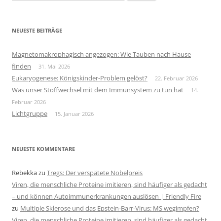
nach:
NEUESTE BEITRÄGE
Magnetomakrophagisch angezogen: Wie Tauben nach Hause
finden
31. Mai 2026
Eukaryogenese: Königskinder-Problem gelöst?
22. Februar 2026
Was unser Stoffwechsel mit dem Immunsystem zu tun hat
14.
Februar 2026
Lichtgruppe
15. Januar 2026
NEUESTE KOMMENTARE
Rebekka
zu
Tregs: Der verspätete Nobelpreis
Viren, die menschliche Proteine imitieren, sind häufiger als gedacht
– und können Autoimmunerkrankungen auslösen | Friendly Fire
zu
Multiple Sklerose und das Epstein-Barr-Virus: MS wegimpfen?
Viren, die menschliche Proteine imitieren, sind häufiger als gedacht