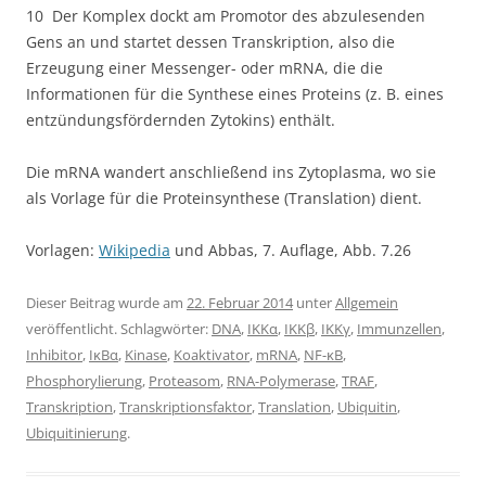
10 Der Komplex dockt am Promotor des abzulesenden
Gens an und startet dessen Transkription, also die
Erzeugung einer Messenger- oder mRNA, die die
Informationen für die Synthese eines Proteins (z. B. eines
entzündungsfördernden Zytokins) enthält.
Die mRNA wandert anschließend ins Zytoplasma, wo sie
als Vorlage für die Proteinsynthese (Translation) dient.
Vorlagen:
Wikipedia
und Abbas, 7. Auflage, Abb. 7.26
Dieser Beitrag wurde am
22. Februar 2014
unter
Allgemein
veröffentlicht. Schlagwörter:
DNA
,
IKKα
,
IKKβ
,
IKKγ
,
Immunzellen
,
Inhibitor
,
IκBα
,
Kinase
,
Koaktivator
,
mRNA
,
NF-κB
,
Phosphorylierung
,
Proteasom
,
RNA-Polymerase
,
TRAF
,
Transkription
,
Transkriptionsfaktor
,
Translation
,
Ubiquitin
,
Ubiquitinierung
.