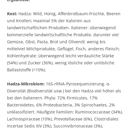
Kost:
Hadza: Wild, Honig, Affenbrotbaum-Früchte, Beeren
und Knollen; maximal 5% der Kalorien aus
landwirtschaftlichen Produkten. Italiener: überwiegend
kommerzielle landwirtschaftliche Produkte, darunter viel
Gemüse, Obst, Pasta, Brot und Olivenöl; wenig bis
mittelviel Milchprodukte, Geflügel, Fisch, anderes Fleisch;
Kohlenhydrate: überwiegend leicht verdauliche Stärke
(54%) und Zucker (36%), wenig lösliche oder unlösliche
Ballaststoffe (<10%).
Hadza-Mikrobiom:
16S-rRNA-Pyrosequenzierung. α-
Diversität (Biodiversität usw.) bei den Hadza viel höher als
bei den Italienern. Phyla: 72% Firmicutes, 17%
Bacteroidetes, 6% Proteobacteria, 3% Spirochaetes, 2%
unklassifiziert. Häufigste Familien: Ruminococcaceae (34%),
Lachnospiraceae (10%), Prevotellaceae (6%), Clostridiales
Incertae Sedis XIV (3%), Succinivibrionaceae (3%),