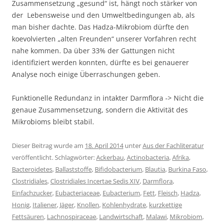
Zusammensetzung „gesund“ ist, hängt noch stärker von
der Lebensweise und den Umweltbedingungen ab, als
man bisher dachte. Das Hadza-Mikrobiom dürfte den
koevolvierten „alten Freunden“ unserer Vorfahren recht
nahe kommen. Da über 33% der Gattungen nicht
identifiziert werden konnten, dürfte es bei genauerer
Analyse noch einige Überraschungen geben.
Funktionelle Redundanz in intakter Darmflora -> Nicht die
genaue Zusammensetzung, sondern die Aktivität des
Mikrobioms bleibt stabil.
Dieser Beitrag wurde am
18. April 2014
unter
Aus der Fachliteratur
veröffentlicht. Schlagwörter:
Ackerbau
,
Actinobacteria
,
Afrika
,
Bacteroidetes
,
Ballaststoffe
,
Bifidobacterium
,
Blautia
,
Burkina Faso
,
Clostridiales
,
Clostridiales Incertae Sedis XIV
,
Darmflora
,
Einfachzucker
,
Eubacteriaceae
,
Eubacterium
,
Fett
,
Fleisch
,
Hadza
,
Honig
,
Italiener
,
Jäger
,
Knollen
,
Kohlenhydrate
,
kurzkettige
Fettsäuren
,
Lachnospiraceae
,
Landwirtschaft
,
Malawi
,
Mikrobiom
,