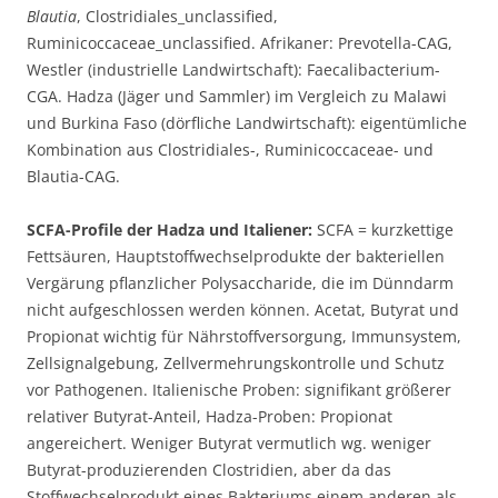
Blautia
, Clostridiales_unclassified,
Ruminicoccaceae_unclassified. Afrikaner: Prevotella-CAG,
Westler (industrielle Landwirtschaft): Faecalibacterium-
CGA. Hadza (Jäger und Sammler) im Vergleich zu Malawi
und Burkina Faso (dörfliche Landwirtschaft): eigentümliche
Kombination aus Clostridiales-, Ruminicoccaceae- und
Blautia-CAG.
SCFA-Profile der Hadza und Italiener:
SCFA = kurzkettige
Fettsäuren, Hauptstoffwechselprodukte der bakteriellen
Vergärung pflanzlicher Polysaccharide, die im Dünndarm
nicht aufgeschlossen werden können. Acetat, Butyrat und
Propionat wichtig für Nährstoffversorgung, Immunsystem,
Zellsignalgebung, Zellvermehrungskontrolle und Schutz
vor Pathogenen. Italienische Proben: signifikant größerer
relativer Butyrat-Anteil, Hadza-Proben: Propionat
angereichert. Weniger Butyrat vermutlich wg. weniger
Butyrat-produzierenden Clostridien, aber da das
Stoffwechselprodukt eines Bakteriums einem anderen als