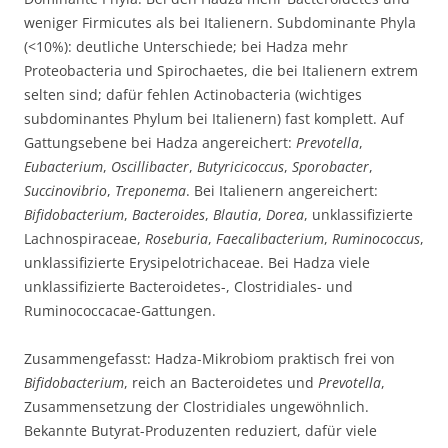
weniger Firmicutes als bei Italienern. Subdominante Phyla
(<10%): deutliche Unterschiede; bei Hadza mehr
Proteobacteria und Spirochaetes, die bei Italienern extrem
selten sind; dafür fehlen Actinobacteria (wichtiges
subdominantes Phylum bei Italienern) fast komplett. Auf
Gattungsebene bei Hadza angereichert:
Prevotella
,
Eubacterium
,
Oscillibacter
,
Butyricicoccus
,
Sporobacter
,
Succinovibrio
,
Treponema
. Bei Italienern angereichert:
Bifidobacterium
,
Bacteroides
,
Blautia
,
Dorea
, unklassifizierte
Lachnospiraceae,
Roseburia
,
Faecalibacterium
,
Ruminococcus
,
unklassifizierte Erysipelotrichaceae. Bei Hadza viele
unklassifizierte Bacteroidetes-, Clostridiales- und
Ruminococcacae-Gattungen.
Zusammengefasst: Hadza-Mikrobiom praktisch frei von
Bifidobacterium
, reich an Bacteroidetes und
Prevotella
,
Zusammensetzung der Clostridiales ungewöhnlich.
Bekannte Butyrat-Produzenten reduziert, dafür viele