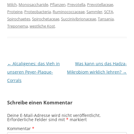
Milch
,
Monosaccharide
,
Pflanzen
,
Prevotella
,
Prevotellaceae
,
Proteine
,
Proteobacteria
,
Ruminococcaceae
,
Sammler
,
SCFA
,
Spirochaetes
,
Spirochetaceae
,
Succinivibrionaceae
,
Tansania
,
Treponema
,
westliche Kost
.
Beitragsnavigation
←
Alcaligenes: das Vieh in
Was kann uns das Hadza-
unseren Peyer-Plaque-
Mikrobiom wirklich lehren?
→
Corrals
Schreibe einen Kommentar
Deine E-Mail-Adresse wird nicht veröffentlicht.
Erforderliche Felder sind mit
*
markiert
Kommentar
*