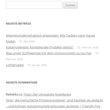
Suchen
nach:
NEUESTE BEITRÄGE
Magnetomakrophagisch angezogen: Wie Tauben nach Hause
finden
31. Mai 2026
Eukaryogenese: Königskinder-Problem gelöst?
22. Februar 2026
Was unser Stoffwechsel mit dem Immunsystem zu tun hat
14.
Februar 2026
Lichtgruppe
15. Januar 2026
NEUESTE KOMMENTARE
Rebekka
zu
Tregs: Der verspätete Nobelpreis
Viren, die menschliche Proteine imitieren, sind häufiger als gedacht
– und können Autoimmunerkrankungen auslösen | Friendly Fire