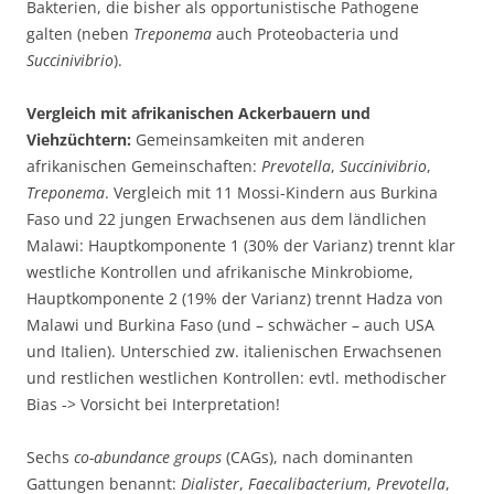
Bakterien, die bisher als opportunistische Pathogene
galten (neben
Treponema
auch Proteobacteria und
Succinivibrio
).
Vergleich mit afrikanischen Ackerbauern und
Viehzüchtern:
Gemeinsamkeiten mit anderen
afrikanischen Gemeinschaften:
Prevotella
,
Succinivibrio
,
Treponema
. Vergleich mit 11 Mossi-Kindern aus Burkina
Faso und 22 jungen Erwachsenen aus dem ländlichen
Malawi: Hauptkomponente 1 (30% der Varianz) trennt klar
westliche Kontrollen und afrikanische Minkrobiome,
Hauptkomponente 2 (19% der Varianz) trennt Hadza von
Malawi und Burkina Faso (und – schwächer – auch USA
und Italien). Unterschied zw. italienischen Erwachsenen
und restlichen westlichen Kontrollen: evtl. methodischer
Bias -> Vorsicht bei Interpretation!
Sechs
co-abundance groups
(CAGs), nach dominanten
Gattungen benannt:
Dialister
,
Faecalibacterium
,
Prevotella
,