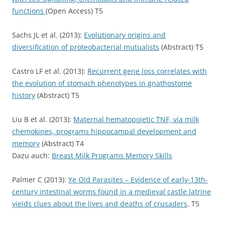
functions
(Open Access) T5
Sachs JL et al. (2013):
Evolutionary origins and
diversification of proteobacterial mutualists
(Abstract) T5
Castro LF et al. (2013):
Recurrent gene loss correlates with
the evolution of stomach phenotypes in gnathostome
history
(Abstract) T5
Liu B et al. (2013):
Maternal hematopoietic TNF, via milk
chemokines, programs hippocampal development and
memory
(Abstract) T4
Dazu auch:
Breast Milk Programs Memory Skills
Palmer C (2013):
Ye Old Parasites – Evidence of early-13th-
century intestinal worms found in a medieval castle latrine
yields clues about the lives and deaths of crusaders
. T5