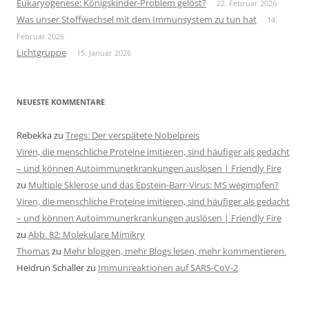
Eukaryogenese: Königskinder-Problem gelöst?
22. Februar 2026
Was unser Stoffwechsel mit dem Immunsystem zu tun hat
14.
Februar 2026
Lichtgruppe
15. Januar 2026
NEUESTE KOMMENTARE
Rebekka
zu
Tregs: Der verspätete Nobelpreis
Viren, die menschliche Proteine imitieren, sind häufiger als gedacht
– und können Autoimmunerkrankungen auslösen | Friendly Fire
zu
Multiple Sklerose und das Epstein-Barr-Virus: MS wegimpfen?
Viren, die menschliche Proteine imitieren, sind häufiger als gedacht
– und können Autoimmunerkrankungen auslösen | Friendly Fire
zu
Abb. 82: Molekulare Mimikry
Thomas
zu
Mehr bloggen, mehr Blogs lesen, mehr kommentieren.
Heidrun Schaller
zu
Immunreaktionen auf SARS-CoV-2