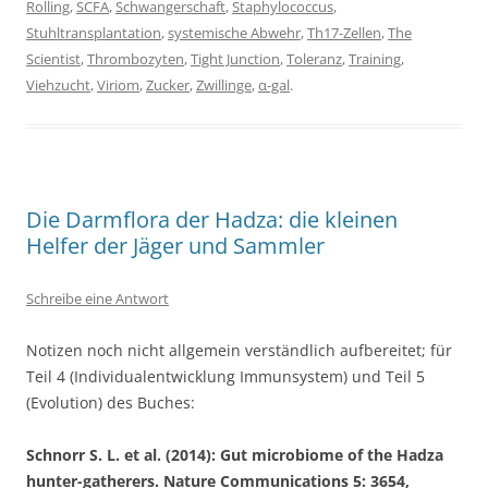
Rolling
,
SCFA
,
Schwangerschaft
,
Staphylococcus
,
Stuhltransplantation
,
systemische Abwehr
,
Th17-Zellen
,
The
Scientist
,
Thrombozyten
,
Tight Junction
,
Toleranz
,
Training
,
Viehzucht
,
Viriom
,
Zucker
,
Zwillinge
,
α-gal
.
Die Darmflora der Hadza: die kleinen
Helfer der Jäger und Sammler
Schreibe eine Antwort
Notizen noch nicht allgemein verständlich aufbereitet; für
Teil 4 (Individualentwicklung Immunsystem) und Teil 5
(Evolution) des Buches:
Schnorr S. L. et al. (2014): Gut microbiome of the Hadza
hunter-gatherers. Nature Communications 5: 3654,