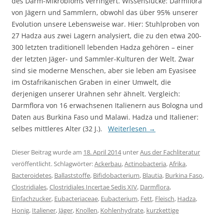
des Darm-Mikrobioms verringert. Wissenslücke: Darmflora
von Jägern und Sammlern, obwohl das über 95% unserer
Evolution unsere Lebensweise war. Hier: Stuhlproben von
27 Hadza aus zwei Lagern analysiert, die zu den etwa 200-
300 letzten traditionell lebenden Hadza gehören – einer
der letzten Jäger- und Sammler-Kulturen der Welt. Zwar
sind sie moderne Menschen, aber sie leben am Eyasisee
im Ostafrikanischen Graben in einer Umwelt, die
derjenigen unserer Urahnen sehr ähnelt. Vergleich:
Darmflora von 16 erwachsenen Italienern aus Bologna und
Daten aus Burkina Faso und Malawi. Hadza und Italiener:
selbes mittleres Alter (32 J.).
Weiterlesen
→
Dieser Beitrag wurde am
18. April 2014
unter
Aus der Fachliteratur
veröffentlicht. Schlagwörter:
Ackerbau
,
Actinobacteria
,
Afrika
,
Bacteroidetes
,
Ballaststoffe
,
Bifidobacterium
,
Blautia
,
Burkina Faso
,
Clostridiales
,
Clostridiales Incertae Sedis XIV
,
Darmflora
,
Einfachzucker
,
Eubacteriaceae
,
Eubacterium
,
Fett
,
Fleisch
,
Hadza
,
Honig
,
Italiener
,
Jäger
,
Knollen
,
Kohlenhydrate
,
kurzkettige