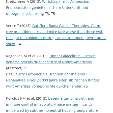
Kretschmer A (2013):
Wirtskörper mit Vollpension.
Endoparasiten genießen sichere Unterkunft und
unbegrenzte Nahrung
T3, T5
Vence T (2013):
Gut Flora Boost Cancer Therapies. Germ-
free or antibiotic-treated mice fare worse than those with
rich gut microbiomes during cancer treatment, two studies
show
. T4
Raghavan M et al. (2013):
Upper Palaeolithic Siberian
genome reveals dual ancestry of Native Americans
(Abstract) T5
Dazu auch:
Europäer als Urahnen der Indianer?
Genanalyse eines 24.000 Jahre alten sibirischen Kindes
wirft Amerikas Vorgeschichte durcheinander
. T5
Kokolus KM et al. (2013):
Baseline tumor growth and
immune control in laboratory mice are significantly
influenced by subthermoneutral housing temperature