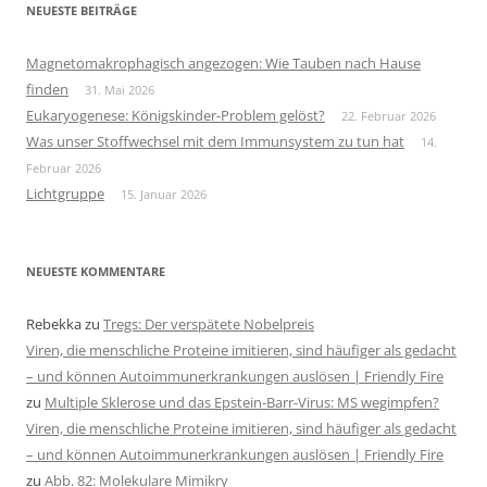
NEUESTE BEITRÄGE
Magnetomakrophagisch angezogen: Wie Tauben nach Hause
finden
31. Mai 2026
Eukaryogenese: Königskinder-Problem gelöst?
22. Februar 2026
Was unser Stoffwechsel mit dem Immunsystem zu tun hat
14.
Februar 2026
Lichtgruppe
15. Januar 2026
NEUESTE KOMMENTARE
Rebekka
zu
Tregs: Der verspätete Nobelpreis
Viren, die menschliche Proteine imitieren, sind häufiger als gedacht
– und können Autoimmunerkrankungen auslösen | Friendly Fire
zu
Multiple Sklerose und das Epstein-Barr-Virus: MS wegimpfen?
Viren, die menschliche Proteine imitieren, sind häufiger als gedacht
– und können Autoimmunerkrankungen auslösen | Friendly Fire
zu
Abb. 82: Molekulare Mimikry