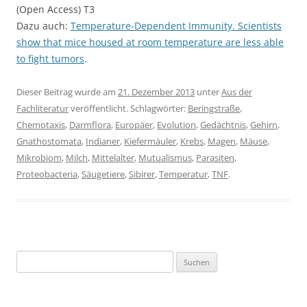
(Open Access) T3
Dazu auch:
Temperature-Dependent Immunity. Scientists
show that mice housed at room temperature are less able
to fight tumors
.
Dieser Beitrag wurde am
21. Dezember 2013
unter
Aus der
Fachliteratur
veröffentlicht. Schlagwörter:
Beringstraße
,
Chemotaxis
,
Darmflora
,
Europäer
,
Evolution
,
Gedächtnis
,
Gehirn
,
Gnathostomata
,
Indianer
,
Kiefermäuler
,
Krebs
,
Magen
,
Mäuse
,
Mikrobiom
,
Milch
,
Mittelalter
,
Mutualismus
,
Parasiten
,
Proteobacteria
,
Säugetiere
,
Sibirer
,
Temperatur
,
TNF
.
Suchen
nach: