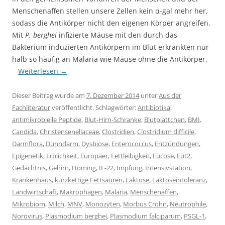
Menschenaffen stellen unsere Zellen kein α-gal mehr her,
sodass die Antikörper nicht den eigenen Körper angreifen.
Mit
P. berghei
infizierte Mäuse mit den durch das
Bakterium induzierten Antikörpern im Blut erkrankten nur
halb so häufig an Malaria wie Mäuse ohne die Antikörper.
Weiterlesen
→
Dieser Beitrag wurde am
7. Dezember 2014
unter
Aus der
Fachliteratur
veröffentlicht. Schlagwörter:
Antibiotika
,
antimikrobielle Peptide
,
Blut-Hirn-Schranke
,
Blutplättchen
,
BMI
,
Candida
,
Christensenellaceae
,
Clostridien
,
Clostridium difficile
,
Darmflora
,
Dünndarm
,
Dysbiose
,
Enterococcus
,
Entzündungen
,
Epigenetik
,
Erblichkeit
,
Europäer
,
Fettleibigkeit
,
Fucose
,
Fut2
,
Gedächtnis
,
Gehirn
,
Homing
,
IL-22
,
Impfung
,
Intensivstation
,
Krankenhaus
,
kurzkettige Fettsäuren
,
Laktose
,
Laktoseintoleranz
,
Landwirtschaft
,
Makrophagen
,
Malaria
,
Menschenaffen
,
Mikrobiom
,
Milch
,
MNV
,
Monozyten
,
Morbus Crohn
,
Neutrophile
,
Norovirus
,
Plasmodium berghei
,
Plasmodium falciparum
,
PSGL-1
,