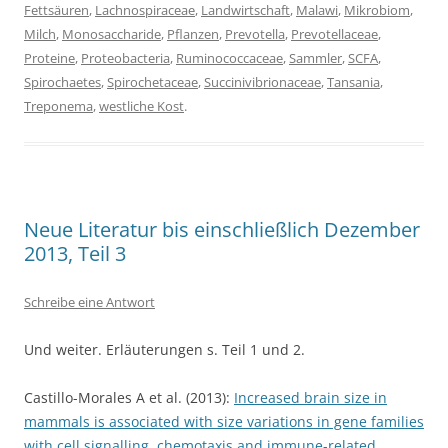
Fettsäuren
,
Lachnospiraceae
,
Landwirtschaft
,
Malawi
,
Mikrobiom
,
Milch
,
Monosaccharide
,
Pflanzen
,
Prevotella
,
Prevotellaceae
,
Proteine
,
Proteobacteria
,
Ruminococcaceae
,
Sammler
,
SCFA
,
Spirochaetes
,
Spirochetaceae
,
Succinivibrionaceae
,
Tansania
,
Treponema
,
westliche Kost
.
Neue Literatur bis einschließlich Dezember
2013, Teil 3
Schreibe eine Antwort
Und weiter. Erläuterungen s. Teil 1 und 2.
Castillo-Morales A et al. (2013):
Increased brain size in
mammals is associated with size variations in gene families
with cell signalling, chemotaxis and immune-related