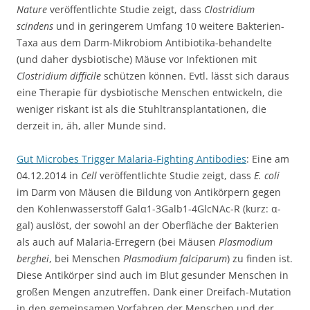
Nature
veröffentlichte Studie zeigt, dass
Clostridium
scindens
und in geringerem Umfang 10 weitere Bakterien-
Taxa aus dem Darm-Mikrobiom Antibiotika-behandelte
(und daher dysbiotische) Mäuse vor Infektionen mit
Clostridium difficile
schützen können. Evtl. lässt sich daraus
eine Therapie für dysbiotische Menschen entwickeln, die
weniger riskant ist als die Stuhltransplantationen, die
derzeit in, äh, aller Munde sind.
Gut Microbes Trigger Malaria-Fighting Antibodies
: Eine am
04.12.2014 in
Cell
veröffentlichte Studie zeigt, dass
E. coli
im Darm von Mäusen die Bildung von Antikörpern gegen
den Kohlenwasserstoff Galα1-3Galb1-4GlcNAc-R (kurz: α-
gal) auslöst, der sowohl an der Oberfläche der Bakterien
als auch auf Malaria-Erregern (bei Mäusen
Plasmodium
berghei
, bei Menschen
Plasmodium falciparum
) zu finden ist.
Diese Antikörper sind auch im Blut gesunder Menschen in
großen Mengen anzutreffen. Dank einer Dreifach-Mutation
in den gemeinsamen Vorfahren der Menschen und der