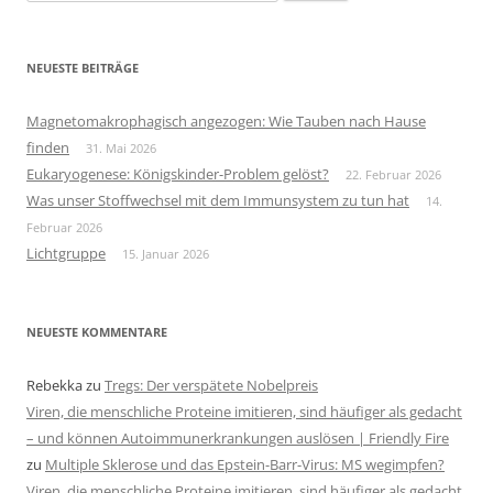
nach:
NEUESTE BEITRÄGE
Magnetomakrophagisch angezogen: Wie Tauben nach Hause
finden
31. Mai 2026
Eukaryogenese: Königskinder-Problem gelöst?
22. Februar 2026
Was unser Stoffwechsel mit dem Immunsystem zu tun hat
14.
Februar 2026
Lichtgruppe
15. Januar 2026
NEUESTE KOMMENTARE
Rebekka
zu
Tregs: Der verspätete Nobelpreis
Viren, die menschliche Proteine imitieren, sind häufiger als gedacht
– und können Autoimmunerkrankungen auslösen | Friendly Fire
zu
Multiple Sklerose und das Epstein-Barr-Virus: MS wegimpfen?
Viren, die menschliche Proteine imitieren, sind häufiger als gedacht