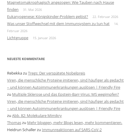
Magnetomakrophagisch angezogen: Wie Tauben nach Hause
finden
31. Mai 2026
Eukaryogenese: Königskinder-Problem gelöst?
22. Februar 2026
Was unser Stoffwechsel mit dem Immunsystem zu tun hat
14.
Februar 2026
Lichtgruppe
15. Januar 2026
NEUESTE KOMMENTARE
Rebekka
zu
Tregs: Der verspätete Nobelpreis
Viren, die menschliche Proteine imitieren, sind häufiger als gedacht
– und können Autoimmunerkrankungen auslösen | Friendly Fire
zu
Multiple Sklerose und das Epstein-Barr-Virus: MS wegimpfen?
Viren, die menschliche Proteine imitieren, sind häufiger als gedacht
– und können Autoimmunerkrankungen auslösen | Friendly Fire
zu
Abb. 82: Molekulare Mimikry
Thomas
zu
Mehr bloggen, mehr Blogs lesen, mehr kommentieren.
Heidrun Schaller
zu
Immunreaktionen auf SARS-CoV-2