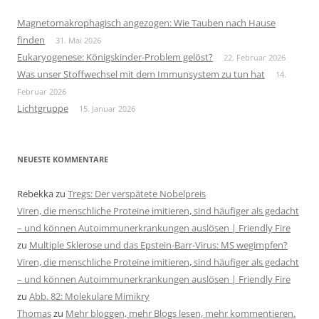
Magnetomakrophagisch angezogen: Wie Tauben nach Hause
finden
31. Mai 2026
Eukaryogenese: Königskinder-Problem gelöst?
22. Februar 2026
Was unser Stoffwechsel mit dem Immunsystem zu tun hat
14.
Februar 2026
Lichtgruppe
15. Januar 2026
NEUESTE KOMMENTARE
Rebekka
zu
Tregs: Der verspätete Nobelpreis
Viren, die menschliche Proteine imitieren, sind häufiger als gedacht
– und können Autoimmunerkrankungen auslösen | Friendly Fire
zu
Multiple Sklerose und das Epstein-Barr-Virus: MS wegimpfen?
Viren, die menschliche Proteine imitieren, sind häufiger als gedacht
– und können Autoimmunerkrankungen auslösen | Friendly Fire
zu
Abb. 82: Molekulare Mimikry
Thomas
zu
Mehr bloggen, mehr Blogs lesen, mehr kommentieren.