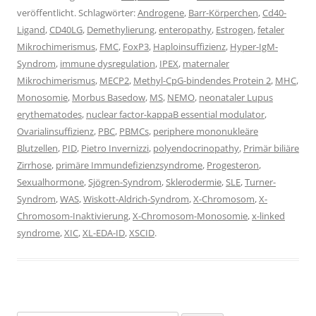
veröffentlicht. Schlagwörter:
Androgene
,
Barr-Körperchen
,
Cd40-
Ligand
,
CD40LG
,
Demethylierung
,
enteropathy
,
Estrogen
,
fetaler
Mikrochimerismus
,
FMC
,
FoxP3
,
Haploinsuffizienz
,
Hyper-IgM-
Syndrom
,
immune dysregulation
,
IPEX
,
maternaler
Mikrochimerismus
,
MECP2
,
Methyl-CpG-bindendes Protein 2
,
MHC
,
Monosomie
,
Morbus Basedow
,
MS
,
NEMO
,
neonataler Lupus
erythematodes
,
nuclear factor-kappaB essential modulator
,
Ovarialinsuffizienz
,
PBC
,
PBMCs
,
periphere mononukleäre
Blutzellen
,
PID
,
Pietro Invernizzi
,
polyendocrinopathy
,
Primär biliäre
Zirrhose
,
primäre Immundefizienzsyndrome
,
Progesteron
,
Sexualhormone
,
Sjögren-Syndrom
,
Sklerodermie
,
SLE
,
Turner-
Syndrom
,
WAS
,
Wiskott-Aldrich-Syndrom
,
X-Chromosom
,
X-
Chromosom-Inaktivierung
,
X-Chromosom-Monosomie
,
x-linked
syndrome
,
XIC
,
XL-EDA-ID
,
XSCID
.