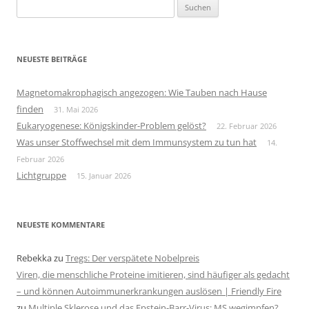
Suchen
nach:
NEUESTE BEITRÄGE
Magnetomakrophagisch angezogen: Wie Tauben nach Hause
finden
31. Mai 2026
Eukaryogenese: Königskinder-Problem gelöst?
22. Februar 2026
Was unser Stoffwechsel mit dem Immunsystem zu tun hat
14.
Februar 2026
Lichtgruppe
15. Januar 2026
NEUESTE KOMMENTARE
Rebekka
zu
Tregs: Der verspätete Nobelpreis
Viren, die menschliche Proteine imitieren, sind häufiger als gedacht
– und können Autoimmunerkrankungen auslösen | Friendly Fire
zu
Multiple Sklerose und das Epstein-Barr-Virus: MS wegimpfen?