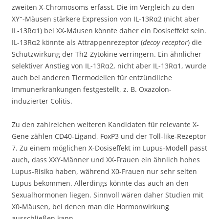
zweiten X-Chromosoms erfasst. Die im Vergleich zu den
–
XY
-Mäusen stärkere Expression von IL-13Rα2 (nicht aber
IL-13Rα1) bei XX-Mäusen könnte daher ein Dosiseffekt sein.
IL-13Rα2 könnte als Attrappenrezeptor (
decoy receptor
) die
Schutzwirkung der Th2-Zytokine verringern. Ein ähnlicher
selektiver Anstieg von IL-13Rα2, nicht aber IL-13Rα1, wurde
auch bei anderen Tiermodellen für entzündliche
Immunerkrankungen festgestellt, z. B. Oxazolon-
induzierter Colitis.
Zu den zahlreichen weiteren Kandidaten für relevante X-
Gene zählen CD40-Ligand, FoxP3 und der Toll-like-Rezeptor
7. Zu einem möglichen X-Dosiseffekt im Lupus-Modell passt
auch, dass XXY-Männer und XX-Frauen ein ähnlich hohes
Lupus-Risiko haben, während X0-Frauen nur sehr selten
Lupus bekommen. Allerdings könnte das auch an den
Sexualhormonen liegen. Sinnvoll wären daher Studien mit
X0-Mäusen, bei denen man die Hormonwirkung
ausschließen kann.