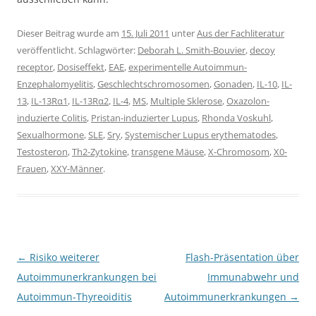
Dieser Beitrag wurde am
15. Juli 2011
unter
Aus der Fachliteratur
veröffentlicht. Schlagwörter:
Deborah L. Smith-Bouvier
,
decoy
receptor
,
Dosiseffekt
,
EAE
,
experimentelle Autoimmun-
Enzephalomyelitis
,
Geschlechtschromosomen
,
Gonaden
,
IL-10
,
IL-
13
,
IL-13Rα1
,
IL-13Rα2
,
IL-4
,
MS
,
Multiple Sklerose
,
Oxazolon-
induzierte Colitis
,
Pristan-induzierter Lupus
,
Rhonda Voskuhl
,
Sexualhormone
,
SLE
,
Sry
,
Systemischer Lupus erythematodes
,
Testosteron
,
Th2-Zytokine
,
transgene Mäuse
,
X-Chromosom
,
X0-
Frauen
,
XXY-Männer
.
Beitragsnavigation
←
Risiko weiterer
Flash-Präsentation über
Autoimmunerkrankungen bei
Immunabwehr und
Autoimmun-Thyreoiditis
Autoimmunerkrankungen
→