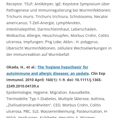
Receptor, TSLP, Antikörper, IgE; Keystone Symposium über
Pathogenese und Immunregulierung bei Wurminfektionen;
Trichuris muris, Trichuris trichiura, Schistosoma, Necator
americanus; T-Zell-Anergie, Lymphknoten,
Intestinalepithel, Darmschleimhaut, Leberschäden,
Wolbachia; Allergie, Heuschnupfen, Morbus Crohn, Colitis
ulcerosa, Impfungen; P’ng Loke; Abbn.: H. polygyrus,
Übersicht Wurminfektionen, zelluläre Wechselwirkungen in
der Immunreaktion auf Wurmbefall
Okada, H., et al.:
The ‘hygiene hypothesis’ for
autoimmune and allergic diseases: an update
. Clin Exp
Immunol. 2010 April; 160(1): 1–9. doi: 10.1111/j.1365-
2249.2010.04139.x
Epidemiologie, Hygiene, Migration, Kausalkette,
Tiermodelle; Typ-1-Diabetes, Multiple Sklerose, Asthma,
„Zivilisationskrankheiten“, CED, Morbus Crohn, Colitis
ulcerosa, PBC, SLE; Wasserentkeimung, Pasteurisation, H-
Milch, Impfungen, Kühlkette, Hepatitis A, Würmer;