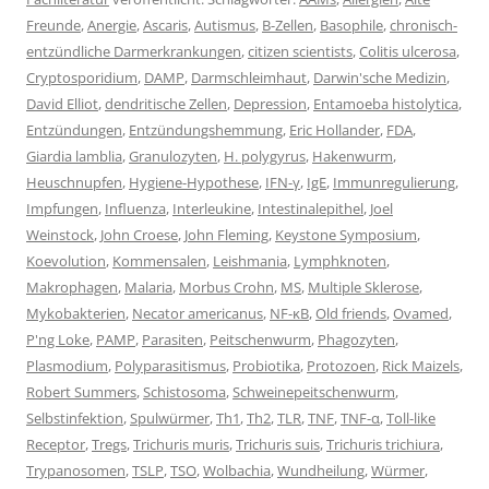
Freunde
,
Anergie
,
Ascaris
,
Autismus
,
B-Zellen
,
Basophile
,
chronisch-
entzündliche Darmerkrankungen
,
citizen scientists
,
Colitis ulcerosa
,
Cryptosporidium
,
DAMP
,
Darmschleimhaut
,
Darwin'sche Medizin
,
David Elliot
,
dendritische Zellen
,
Depression
,
Entamoeba histolytica
,
Entzündungen
,
Entzündungshemmung
,
Eric Hollander
,
FDA
,
Giardia lamblia
,
Granulozyten
,
H. polygyrus
,
Hakenwurm
,
Heuschnupfen
,
Hygiene-Hypothese
,
IFN-γ
,
IgE
,
Immunregulierung
,
Impfungen
,
Influenza
,
Interleukine
,
Intestinalepithel
,
Joel
Weinstock
,
John Croese
,
John Fleming
,
Keystone Symposium
,
Koevolution
,
Kommensalen
,
Leishmania
,
Lymphknoten
,
Makrophagen
,
Malaria
,
Morbus Crohn
,
MS
,
Multiple Sklerose
,
Mykobakterien
,
Necator americanus
,
NF-κB
,
Old friends
,
Ovamed
,
P'ng Loke
,
PAMP
,
Parasiten
,
Peitschenwurm
,
Phagozyten
,
Plasmodium
,
Polyparasitismus
,
Probiotika
,
Protozoen
,
Rick Maizels
,
Robert Summers
,
Schistosoma
,
Schweinepeitschenwurm
,
Selbstinfektion
,
Spulwürmer
,
Th1
,
Th2
,
TLR
,
TNF
,
TNF-α
,
Toll-like
Receptor
,
Tregs
,
Trichuris muris
,
Trichuris suis
,
Trichuris trichiura
,
Trypanosomen
,
TSLP
,
TSO
,
Wolbachia
,
Wundheilung
,
Würmer
,