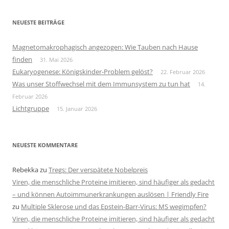
NEUESTE BEITRÄGE
Magnetomakrophagisch angezogen: Wie Tauben nach Hause
finden
31. Mai 2026
Eukaryogenese: Königskinder-Problem gelöst?
22. Februar 2026
Was unser Stoffwechsel mit dem Immunsystem zu tun hat
14.
Februar 2026
Lichtgruppe
15. Januar 2026
NEUESTE KOMMENTARE
Rebekka
zu
Tregs: Der verspätete Nobelpreis
Viren, die menschliche Proteine imitieren, sind häufiger als gedacht
– und können Autoimmunerkrankungen auslösen | Friendly Fire
zu
Multiple Sklerose und das Epstein-Barr-Virus: MS wegimpfen?
Viren, die menschliche Proteine imitieren, sind häufiger als gedacht