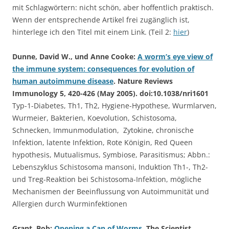
mit Schlagwörtern: nicht schön, aber hoffentlich praktisch.
Wenn der entsprechende Artikel frei zugänglich ist,
hinterlege ich den Titel mit einem Link. (Teil 2:
hier
)
Dunne, David W., und Anne Cooke:
A worm’s eye view of
the immune system: consequences for evolution of
human autoimmune disease
. Nature Reviews
Immunology 5, 420-426 (May 2005). doi:10.1038/nri1601
Typ-1-Diabetes, Th1, Th2, Hygiene-Hypothese, Wurmlarven,
Wurmeier, Bakterien, Koevolution, Schistosoma,
Schnecken, Immunmodulation, Zytokine, chronische
Infektion, latente Infektion, Rote Königin, Red Queen
hypothesis, Mutualismus, Symbiose, Parasitismus; Abbn.:
Lebenszyklus Schistosoma mansoni, Induktion Th1-, Th2-
und Treg-Reaktion bei Schistosoma-Infektion, mögliche
Mechanismen der Beeinflussung von Autoimmunität und
Allergien durch Wurminfektionen
Grant, Bob:
Opening a Can of Worms
. The Scientist,