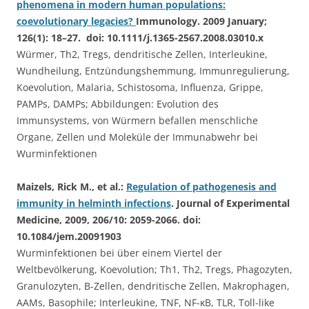
phenomena in modern human populations:
coevolutionary legacies?
Immunology. 2009 January;
126(1): 18–27. doi: 10.1111/j.1365-2567.2008.03010.x
Würmer, Th2, Tregs, dendritische Zellen, Interleukine,
Wundheilung, Entzündungshemmung, Immunregulierung,
Koevolution, Malaria, Schistosoma, Influenza, Grippe,
PAMPs, DAMPs; Abbildungen: Evolution des
Immunsystems, von Würmern befallen menschliche
Organe, Zellen und Moleküle der Immunabwehr bei
Wurminfektionen
Maizels, Rick M., et al.:
Regulation of pathogenesis and
immunity in helminth infections
. Journal of Experimental
Medicine, 2009, 206/10: 2059-2066. doi:
10.1084/jem.20091903
Wurminfektionen bei über einem Viertel der
Weltbevölkerung, Koevolution; Th1, Th2, Tregs, Phagozyten,
Granulozyten, B-Zellen, dendritische Zellen, Makrophagen,
AAMs, Basophile; Interleukine, TNF, NF-κB, TLR, Toll-like