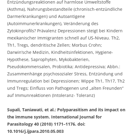
Entzündungsreaktionen auf harmlose Umweltstoffe
(Asthma), Nahrungsbestandteile (chronisch-entzündliche
Darmerkrankungen) und Autoantigene
(Autoimmunerkrankungen), Veränderung des
Zytokinprofils? Prävalenz Depressionen steigt bei Kindern
mexikanischer Immigranten schnell auf US-Niveau. Th2,
Th1, Tregs, dendritische Zellen; Morbus Crohn;
Darwin’sche Medizin, Kindheitsinfektionen, Hygiene-
Hypothese, Saprophyten, Mykobakterien,
Pseudokommensalen, Probiotika; Antidepressiva; Abbn.:
Zusammenhänge psychosozialer Stress, Entzündung und
Immunregulation bei Depressionen; Wippe Th1, Th17, Th2
und Tregs; Einfluss von Pathogenen und „alten Freunden“
auf Immunreaktionen (Intoleranz- Toleranz)
Supali, Taniawati, et al.: Polyparasitism and its impact on
the immune system. International Journal for
Parasitology 40 (2010) 1171–1176. doi:
10.1016/j.ijpara.2010.05.003