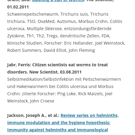
01.02.2011
Schweinepeitschenwurm, Trichuris suis, Trichuris
trichiura, TSO, OvaMed, Autismus, Morbus Crohn, Colitis
ulcerosa, Multiple Sklerose, entzündungsfördernde
Zytokine, Th1, Th2, Tregs, dendritische Zellen, FDA,
klinische Studien, Forscher: Eric Hollander, Joel Weinstock,
Robert Summers, David Elliot, John Fleming
Jabr, Ferris: Citizen scientists eat worms to treat
disorders. New Scientist, 03.08.2011
Selbstmedikation/Selbstinfektion mit Peitschenwürmern
und Hakenwürmern bei Colitis ulcerosa und Morbus
Crohn; zitierte Forscher: P’ng Loke, Rick Maizels, Joel
Weinstock, John Croese
Jackson, Joseph A., et al.:
Review series on helminths,
immune modulation and the hygiene hypothesis:
Immunity against helminths and immunological