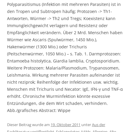
Polyparasitismus (Infektion mit mehreren Parasiten) ist in
den Tropen und Subtropen häufig; Protozoen -> Th1-
Antworten, Würmer -> Th2 und Tregs; Koexistenz kann
Immungleichgewicht verlagern und Resistenz oder
Empfänglichkeit verändern. Über 2 Mrd. Menschen haben
Würmer wie Ascaris (Spulwürmer, 1450 Mio.),
Hakenwürmer (1300 Mio.) oder Trichuris
(Peitschenwürmer, 1050 Mio.) – s. Tab. 1. Darmprotozoen:
Entamoeba histolytica, Giardia lamblia, Cryptosporidium.
Weitere Protozoen: Malaria/Plasmodium, Trypanosomen,
Leishmania. Wirkung mehrerer Parasiten aufeinander ist
nicht reziprok; Reihenfolge der Infektionen usw. wichtig.
Menschen mit Trichuris und Necator: IgE, IFN-γ und TNF-α
erhöht. Chronische Wurminfektion könnte exzessive
Entzündungen, die dem Wirt schaden, verhindern.
Abb./grafisches Abstract: Wippe
Dieser Beitrag wurde am
19. Oktober 2011
unter
Aus der
Fachliteratur
veröffentlicht. Schlagwörter:
AAMs
,
Allergien
,
Alte