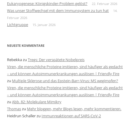
Eukaryogenese: Königskinder-Problem gelöst?
22. Februar 2026
Was unser Stoffwechsel mit dem Immunsystem zu tun hat
14.
Februar 2026
Lichtgruppe
15. Januar 2026
NEUESTE KOMMENTARE
Rebekka
zu
Tregs: Der verspätete Nobelpreis
Viren, die menschliche Proteine imitieren, sind häufiger als gedacht
– und können Autoimmunerkrankungen auslösen | Friendly Fire
zu
Multiple Sklerose und das Epstein-Barr-Virus: MS wegimpfen?
Viren, die menschliche Proteine imitieren, sind häufiger als gedacht
– und können Autoimmunerkrankungen auslösen | Friendly Fire
zu
Abb. 82: Molekulare Mimikry
Thomas
zu
Mehr bloggen, mehr Blogs lesen, mehr kommentieren.
Heidrun Schaller
zu
Immunreaktionen auf SARS-CoV-2