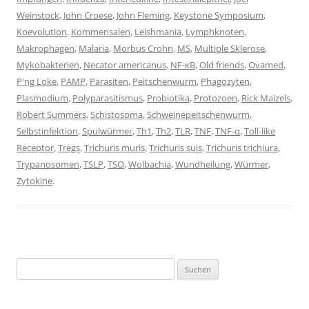
Weinstock
,
John Croese
,
John Fleming
,
Keystone Symposium
,
Koevolution
,
Kommensalen
,
Leishmania
,
Lymphknoten
,
Makrophagen
,
Malaria
,
Morbus Crohn
,
MS
,
Multiple Sklerose
,
Mykobakterien
,
Necator americanus
,
NF-κB
,
Old friends
,
Ovamed
,
P'ng Loke
,
PAMP
,
Parasiten
,
Peitschenwurm
,
Phagozyten
,
Plasmodium
,
Polyparasitismus
,
Probiotika
,
Protozoen
,
Rick Maizels
,
Robert Summers
,
Schistosoma
,
Schweinepeitschenwurm
,
Selbstinfektion
,
Spulwürmer
,
Th1
,
Th2
,
TLR
,
TNF
,
TNF-α
,
Toll-like
Receptor
,
Tregs
,
Trichuris muris
,
Trichuris suis
,
Trichuris trichiura
,
Trypanosomen
,
TSLP
,
TSO
,
Wolbachia
,
Wundheilung
,
Würmer
,
Zytokine
.
Suchen
nach: