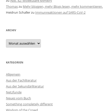
zu
Abb. 82: Molekulare Mimikry
Thomas
zu
Mehr bloggen, mehr Blogs lesen, mehr kommentieren.
Heidrun Schaller
zu
Immunreaktionen auf SARS-CoV-2
ARCHIV
Archiv
KATEGORIEN
Allgemein
Aus der Fachliteratur
Aus der Sekundärliteratur
Netzfunde
Neues vom Buch
Something completely different
Wisdom of the Crowd