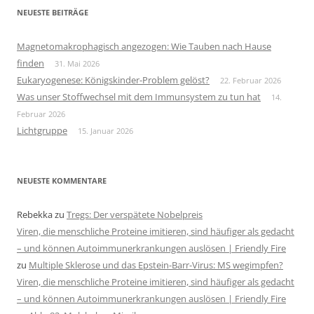
NEUESTE BEITRÄGE
Magnetomakrophagisch angezogen: Wie Tauben nach Hause
finden
31. Mai 2026
Eukaryogenese: Königskinder-Problem gelöst?
22. Februar 2026
Was unser Stoffwechsel mit dem Immunsystem zu tun hat
14.
Februar 2026
Lichtgruppe
15. Januar 2026
NEUESTE KOMMENTARE
Rebekka
zu
Tregs: Der verspätete Nobelpreis
Viren, die menschliche Proteine imitieren, sind häufiger als gedacht
– und können Autoimmunerkrankungen auslösen | Friendly Fire
zu
Multiple Sklerose und das Epstein-Barr-Virus: MS wegimpfen?
Viren, die menschliche Proteine imitieren, sind häufiger als gedacht
– und können Autoimmunerkrankungen auslösen | Friendly Fire