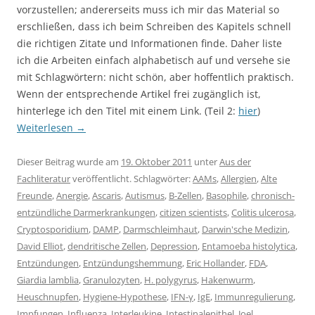
vorzustellen; andererseits muss ich mir das Material so
erschließen, dass ich beim Schreiben des Kapitels schnell
die richtigen Zitate und Informationen finde. Daher liste
ich die Arbeiten einfach alphabetisch auf und versehe sie
mit Schlagwörtern: nicht schön, aber hoffentlich praktisch.
Wenn der entsprechende Artikel frei zugänglich ist,
hinterlege ich den Titel mit einem Link. (Teil 2:
hier
)
Weiterlesen
→
Dieser Beitrag wurde am
19. Oktober 2011
unter
Aus der
Fachliteratur
veröffentlicht. Schlagwörter:
AAMs
,
Allergien
,
Alte
Freunde
,
Anergie
,
Ascaris
,
Autismus
,
B-Zellen
,
Basophile
,
chronisch-
entzündliche Darmerkrankungen
,
citizen scientists
,
Colitis ulcerosa
,
Cryptosporidium
,
DAMP
,
Darmschleimhaut
,
Darwin'sche Medizin
,
David Elliot
,
dendritische Zellen
,
Depression
,
Entamoeba histolytica
,
Entzündungen
,
Entzündungshemmung
,
Eric Hollander
,
FDA
,
Giardia lamblia
,
Granulozyten
,
H. polygyrus
,
Hakenwurm
,
Heuschnupfen
,
Hygiene-Hypothese
,
IFN-γ
,
IgE
,
Immunregulierung
,
Impfungen
,
Influenza
,
Interleukine
,
Intestinalepithel
,
Joel