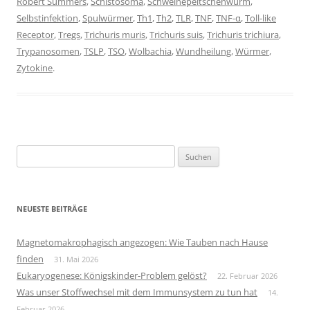
Robert Summers
,
Schistosoma
,
Schweinepeitschenwurm
,
Selbstinfektion
,
Spulwürmer
,
Th1
,
Th2
,
TLR
,
TNF
,
TNF-α
,
Toll-like
Receptor
,
Tregs
,
Trichuris muris
,
Trichuris suis
,
Trichuris trichiura
,
Trypanosomen
,
TSLP
,
TSO
,
Wolbachia
,
Wundheilung
,
Würmer
,
Zytokine
.
Suchen
nach:
NEUESTE BEITRÄGE
Magnetomakrophagisch angezogen: Wie Tauben nach Hause
finden
31. Mai 2026
Eukaryogenese: Königskinder-Problem gelöst?
22. Februar 2026
Was unser Stoffwechsel mit dem Immunsystem zu tun hat
14.
Februar 2026