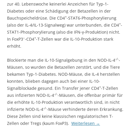
zur 40. Lebenswoche keinerlei Anzeichen für Typ-1-
Diabetes oder eine Schädigung der Betazellen in der
+
Bauchspeicheldrüse. Die CD4
-STAT6-Phosphorylierung
+
(also der IL-4/IL-13-Signalweg) war unterbunden, die CD4
-
STAT1-Phosphorylierung (also die IFN-γ-Produktion) nicht.
–
+
In FoxP3
-CD4
-T-Zellen war die IL-10-Produktion stark
erhöht.
-/-
Blockierte man die IL-10-Signalgebung in den NOD-IL-4
-
Mäusen, so wurden die Betazellen zerstört, und die Tiere
bekamen Typ-1-Diabetes. NOD-Mäuse, die IL-4 herstellen
konnten, blieben dagegen auch bei einer IL-10-
+
Signalblockade gesund. Ein Transfer jener CD4
-T-Zellen
-/-
aus infizierten NOD-IL-4
-Mäusen, die offenbar primär für
die erhöhte IL-10-Produktion verantwortlich sind, in nicht
-/-
infizierte NOD-IL-4
-Mäuse verhinderte deren Erkrankung.
Diese Zellen sind keine klassischen regulatorischen T-
Zellen oder Tregs (kaum FoxP3).
Weiterlesen
→