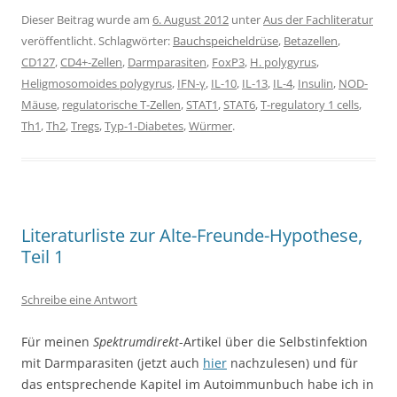
Dieser Beitrag wurde am
6. August 2012
unter
Aus der Fachliteratur
veröffentlicht. Schlagwörter:
Bauchspeicheldrüse
,
Betazellen
,
CD127
,
CD4+-Zellen
,
Darmparasiten
,
FoxP3
,
H. polygyrus
,
Heligmosomoides polygyrus
,
IFN-γ
,
IL-10
,
IL-13
,
IL-4
,
Insulin
,
NOD-
Mäuse
,
regulatorische T-Zellen
,
STAT1
,
STAT6
,
T-regulatory 1 cells
,
Th1
,
Th2
,
Tregs
,
Typ-1-Diabetes
,
Würmer
.
Literaturliste zur Alte-Freunde-Hypothese,
Teil 1
Schreibe eine Antwort
Für meinen
Spektrumdirekt
-Artikel über die Selbstinfektion
mit Darmparasiten (jetzt auch
hier
nachzulesen) und für
das entsprechende Kapitel im Autoimmunbuch habe ich in