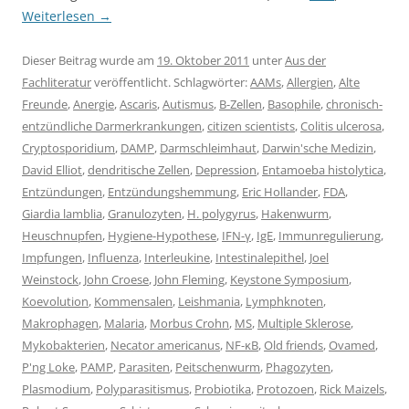
Weiterlesen
→
Dieser Beitrag wurde am
19. Oktober 2011
unter
Aus der
Fachliteratur
veröffentlicht. Schlagwörter:
AAMs
,
Allergien
,
Alte
Freunde
,
Anergie
,
Ascaris
,
Autismus
,
B-Zellen
,
Basophile
,
chronisch-
entzündliche Darmerkrankungen
,
citizen scientists
,
Colitis ulcerosa
,
Cryptosporidium
,
DAMP
,
Darmschleimhaut
,
Darwin'sche Medizin
,
David Elliot
,
dendritische Zellen
,
Depression
,
Entamoeba histolytica
,
Entzündungen
,
Entzündungshemmung
,
Eric Hollander
,
FDA
,
Giardia lamblia
,
Granulozyten
,
H. polygyrus
,
Hakenwurm
,
Heuschnupfen
,
Hygiene-Hypothese
,
IFN-γ
,
IgE
,
Immunregulierung
,
Impfungen
,
Influenza
,
Interleukine
,
Intestinalepithel
,
Joel
Weinstock
,
John Croese
,
John Fleming
,
Keystone Symposium
,
Koevolution
,
Kommensalen
,
Leishmania
,
Lymphknoten
,
Makrophagen
,
Malaria
,
Morbus Crohn
,
MS
,
Multiple Sklerose
,
Mykobakterien
,
Necator americanus
,
NF-κB
,
Old friends
,
Ovamed
,
P'ng Loke
,
PAMP
,
Parasiten
,
Peitschenwurm
,
Phagozyten
,
Plasmodium
,
Polyparasitismus
,
Probiotika
,
Protozoen
,
Rick Maizels
,