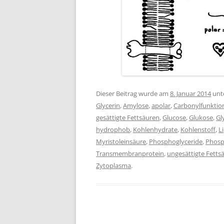
Dieser Beitrag wurde am
8. Januar 2014
unt
Glycerin
,
Amylose
,
apolar
,
Carbonylfunktio
gesättigte Fettsäuren
,
Glucose
,
Glukose
,
Gl
hydrophob
,
Kohlenhydrate
,
Kohlenstoff
,
L
Myristoleinsäure
,
Phosphoglyceride
,
Phosp
Transmembranprotein
,
ungesättigte Fetts
Zytoplasma
.