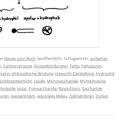
er
Neues vom Buch
veröffentlicht. Schlagwörter:
acyliertes
n
,
Carboxygruppe
,
Doppelbindungen
,
Fette
,
Fettsäuren
,
ycerin
,
glykosidische Bindung
,
Haworth-Darstellung
,
hydrophil
,
ipiddoppelschicht
,
Lipide
,
Monosaccharide
,
Myristinsäure
,
holipide
,
polar
,
Polysaccharide
,
Ringschluss
,
Saccharide
,
äuren
,
wasserlöslich
,
wässriges Milieu
,
Zellmembran
,
Zucker
,