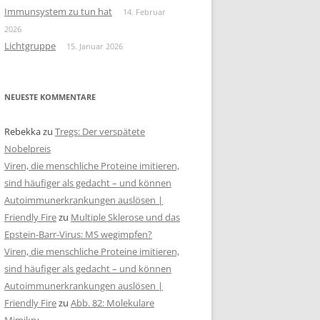
Immunsystem zu tun hat
14. Februar
2026
Lichtgruppe
15. Januar 2026
NEUESTE KOMMENTARE
Rebekka
zu
Tregs: Der verspätete
Nobelpreis
Viren, die menschliche Proteine imitieren,
sind häufiger als gedacht – und können
Autoimmunerkrankungen auslösen |
Friendly Fire
zu
Multiple Sklerose und das
Epstein-Barr-Virus: MS wegimpfen?
Viren, die menschliche Proteine imitieren,
sind häufiger als gedacht – und können
Autoimmunerkrankungen auslösen |
Friendly Fire
zu
Abb. 82: Molekulare