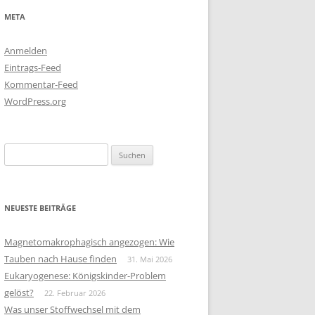
META
Anmelden
Eintrags-Feed
Kommentar-Feed
WordPress.org
Suchen
nach:
NEUESTE BEITRÄGE
Magnetomakrophagisch angezogen: Wie
Tauben nach Hause finden
31. Mai 2026
Eukaryogenese: Königskinder-Problem
gelöst?
22. Februar 2026
Was unser Stoffwechsel mit dem