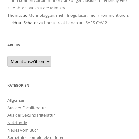
– und können Autoimmunerkrankungen auslösen | Friendly Fire
zu
Abb. 82: Molekulare Mimikry
Thomas
zu
Mehr bloggen, mehr Blogs lesen, mehr kommentieren.
Heidrun Schaller
zu
Immunreaktionen auf SARS-CoV-2
ARCHIV
Archiv
KATEGORIEN
Allgemein
Aus der Fachliteratur
Aus der Sekundärliteratur
Netzfunde
Neues vom Buch
Something completely different