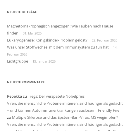
NEUESTE BEITRÄGE
Magnetomakrophagisch angezogen: Wie Tauben nach Hause
finden
31. Mai 2026
Eukaryogenese: Königskinder-Problem gelöst?
22. Februar 2026
Was unser Stoffwechsel mit dem Immunsystem zu tun hat
14.
Februar 2026
Lichtgruppe
15. Januar 2026
NEUESTE KOMMENTARE
Rebekka
zu
Tregs: Der verspätete Nobelpreis
Viren, die menschliche Proteine imitieren, sind häufiger als gedacht
– und können Autoimmunerkrankungen auslösen | Friendly Fire
zu
Multiple Sklerose und das Epstein-Barr-Virus: MS wegimpfen?
Viren, die menschliche Proteine imitieren, sind häufiger als gedacht