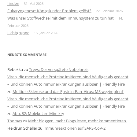
finden
31. Mai 2026
Eukaryogenese: Königskinder-Problem gelöst?
22. Februar 2026
Was unser Stoffwechsel mit dem Immunsystem zu tun hat
14.
Februar 2026
Lichtgruppe
15. Januar 2026
NEUESTE KOMMENTARE
Rebekka
zu
Tregs: Der verspätete Nobelpreis
Viren, die menschliche Proteine imitieren, sind häufiger als gedacht
– und können Autoimmunerkrankungen auslösen | Friendly Fire
zu
Multiple Sklerose und das Epstein-Barr-Virus: MS wegimpfen?
Viren, die menschliche Proteine imitieren, sind häufiger als gedacht
– und können Autoimmunerkrankungen auslösen | Friendly Fire
zu
Abb. 82: Molekulare Mimikry
Thomas
zu
Mehr bloggen, mehr Blogs lesen, mehr kommentieren.
Heidrun Schaller
zu
Immunreaktionen auf SARS-CoV-2