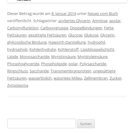
Dieser Beitrag wurde am
8. Januar 2014
unter
Neues vom Buch
veröffentlicht. Schlagwörter:
acyliertes Glycerin
,
Amylose
,
apolar
,
Carbonylfunktion
,
Carboxygruppe
,
Doppelbindungen
,
Fette
,
Fettsäuren
,
gesättigte Fettsäuren
,
Glucose
,
Glukose
,
Glycerin
,
glykosidische Bindung
,
Haworth-Darstellung
,
hydrophil
,
hydrophob
,
Kohlenhydrate
,
Kohlenstoff
,
Lipiddoppelschicht
,
Lipide
,
Monosaccharide
,
Myristinsäure
,
Myristoleinsäure
,
Phosphoglyceride
,
Phospholipide
,
polar
,
Polysaccharide
,
Ringschluss
,
Saccharide
,
Transmembranprotein
,
ungesättigte
Fettsäuren
,
wasserlöslich
,
wässriges Milieu
,
Zellmembran
,
Zucker
,
Zytoplasma
.
Suchen
nach: