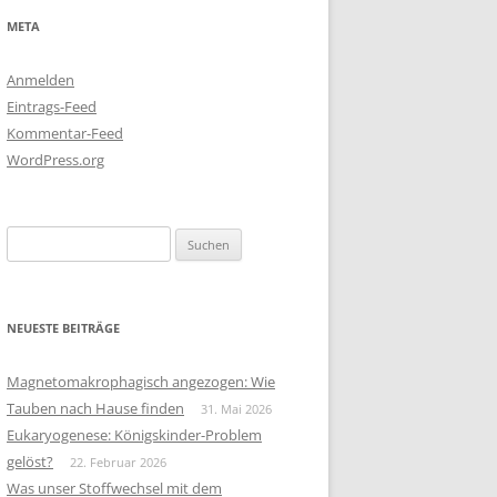
META
Anmelden
Eintrags-Feed
Kommentar-Feed
WordPress.org
Suchen
nach:
NEUESTE BEITRÄGE
Magnetomakrophagisch angezogen: Wie
Tauben nach Hause finden
31. Mai 2026
Eukaryogenese: Königskinder-Problem
gelöst?
22. Februar 2026
Was unser Stoffwechsel mit dem