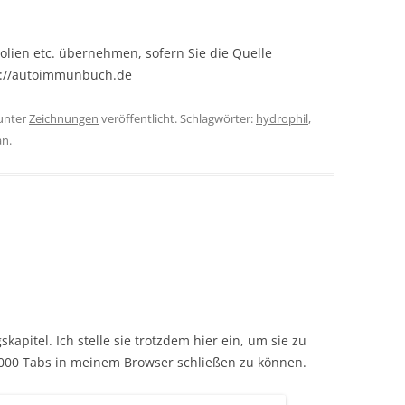
olien etc. übernehmen, sofern Sie die Quelle
s://autoimmunbuch.de
unter
Zeichnungen
veröffentlicht. Schlagwörter:
hydrophil
,
an
.
apitel. Ich stelle sie trotzdem hier ein, um sie zu
000 Tabs in meinem Browser schließen zu können.