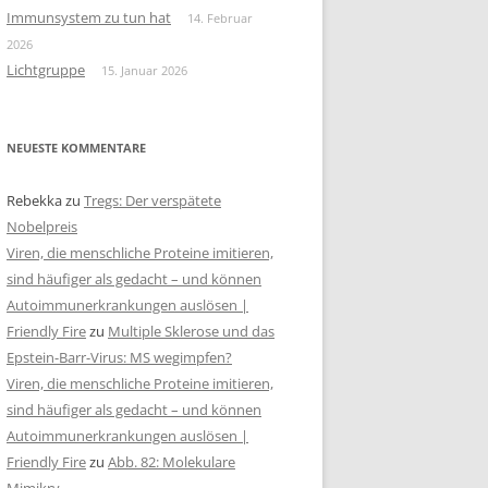
Immunsystem zu tun hat
14. Februar
2026
Lichtgruppe
15. Januar 2026
NEUESTE KOMMENTARE
Rebekka
zu
Tregs: Der verspätete
Nobelpreis
Viren, die menschliche Proteine imitieren,
sind häufiger als gedacht – und können
Autoimmunerkrankungen auslösen |
Friendly Fire
zu
Multiple Sklerose und das
Epstein-Barr-Virus: MS wegimpfen?
Viren, die menschliche Proteine imitieren,
sind häufiger als gedacht – und können
Autoimmunerkrankungen auslösen |
Friendly Fire
zu
Abb. 82: Molekulare