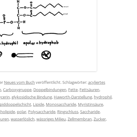
er
Neues vom Buch
veröffentlicht. Schlagwörter:
acyliertes
n
,
Carboxygruppe
,
Doppelbindungen
,
Fette
,
Fettsäuren
,
ycerin
,
glykosidische Bindung
,
Haworth-Darstellung
,
hydrophil
,
ipiddoppelschicht
,
Lipide
,
Monosaccharide
,
Myristinsäure
,
holipide
,
polar
,
Polysaccharide
,
Ringschluss
,
Saccharide
,
äuren
,
wasserlöslich
,
wässriges Milieu
,
Zellmembran
,
Zucker
,