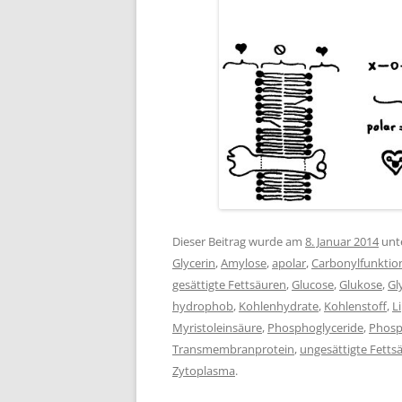
Dieser Beitrag wurde am
8. Januar 2014
unt
Glycerin
,
Amylose
,
apolar
,
Carbonylfunktio
gesättigte Fettsäuren
,
Glucose
,
Glukose
,
Gl
hydrophob
,
Kohlenhydrate
,
Kohlenstoff
,
L
Myristoleinsäure
,
Phosphoglyceride
,
Phosp
Transmembranprotein
,
ungesättigte Fetts
Zytoplasma
.