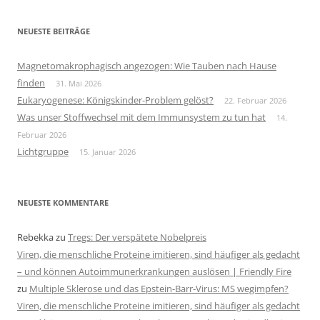
NEUESTE BEITRÄGE
Magnetomakrophagisch angezogen: Wie Tauben nach Hause
finden
31. Mai 2026
Eukaryogenese: Königskinder-Problem gelöst?
22. Februar 2026
Was unser Stoffwechsel mit dem Immunsystem zu tun hat
14.
Februar 2026
Lichtgruppe
15. Januar 2026
NEUESTE KOMMENTARE
Rebekka
zu
Tregs: Der verspätete Nobelpreis
Viren, die menschliche Proteine imitieren, sind häufiger als gedacht
– und können Autoimmunerkrankungen auslösen | Friendly Fire
zu
Multiple Sklerose und das Epstein-Barr-Virus: MS wegimpfen?
Viren, die menschliche Proteine imitieren, sind häufiger als gedacht