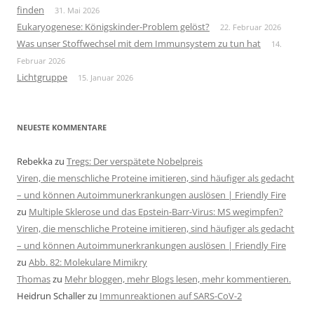
finden
31. Mai 2026
Eukaryogenese: Königskinder-Problem gelöst?
22. Februar 2026
Was unser Stoffwechsel mit dem Immunsystem zu tun hat
14.
Februar 2026
Lichtgruppe
15. Januar 2026
NEUESTE KOMMENTARE
Rebekka
zu
Tregs: Der verspätete Nobelpreis
Viren, die menschliche Proteine imitieren, sind häufiger als gedacht
– und können Autoimmunerkrankungen auslösen | Friendly Fire
zu
Multiple Sklerose und das Epstein-Barr-Virus: MS wegimpfen?
Viren, die menschliche Proteine imitieren, sind häufiger als gedacht
– und können Autoimmunerkrankungen auslösen | Friendly Fire
zu
Abb. 82: Molekulare Mimikry
Thomas
zu
Mehr bloggen, mehr Blogs lesen, mehr kommentieren.
Heidrun Schaller
zu
Immunreaktionen auf SARS-CoV-2