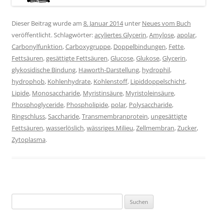
Dieser Beitrag wurde am
8. Januar 2014
unter
Neues vom Buch
veröffentlicht. Schlagwörter:
acyliertes Glycerin
,
Amylose
,
apolar
,
Carbonylfunktion
,
Carboxygruppe
,
Doppelbindungen
,
Fette
,
Fettsäuren
,
gesättigte Fettsäuren
,
Glucose
,
Glukose
,
Glycerin
,
glykosidische Bindung
,
Haworth-Darstellung
,
hydrophil
,
hydrophob
,
Kohlenhydrate
,
Kohlenstoff
,
Lipiddoppelschicht
,
Lipide
,
Monosaccharide
,
Myristinsäure
,
Myristoleinsäure
,
Phosphoglyceride
,
Phospholipide
,
polar
,
Polysaccharide
,
Ringschluss
,
Saccharide
,
Transmembranprotein
,
ungesättigte
Fettsäuren
,
wasserlöslich
,
wässriges Milieu
,
Zellmembran
,
Zucker
,
Zytoplasma
.
Suchen
nach: