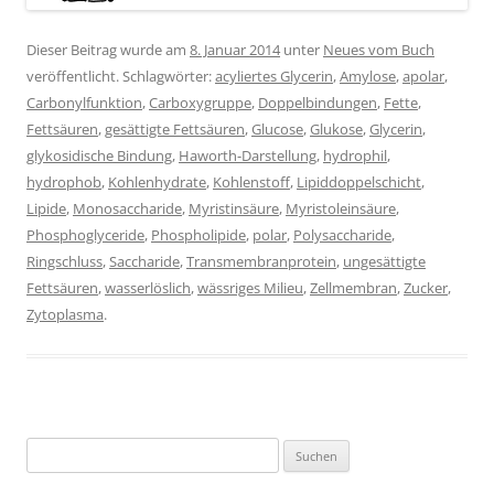
Dieser Beitrag wurde am
8. Januar 2014
unter
Neues vom Buch
veröffentlicht. Schlagwörter:
acyliertes Glycerin
,
Amylose
,
apolar
,
Carbonylfunktion
,
Carboxygruppe
,
Doppelbindungen
,
Fette
,
Fettsäuren
,
gesättigte Fettsäuren
,
Glucose
,
Glukose
,
Glycerin
,
glykosidische Bindung
,
Haworth-Darstellung
,
hydrophil
,
hydrophob
,
Kohlenhydrate
,
Kohlenstoff
,
Lipiddoppelschicht
,
Lipide
,
Monosaccharide
,
Myristinsäure
,
Myristoleinsäure
,
Phosphoglyceride
,
Phospholipide
,
polar
,
Polysaccharide
,
Ringschluss
,
Saccharide
,
Transmembranprotein
,
ungesättigte
Fettsäuren
,
wasserlöslich
,
wässriges Milieu
,
Zellmembran
,
Zucker
,
Zytoplasma
.
Suchen
nach: