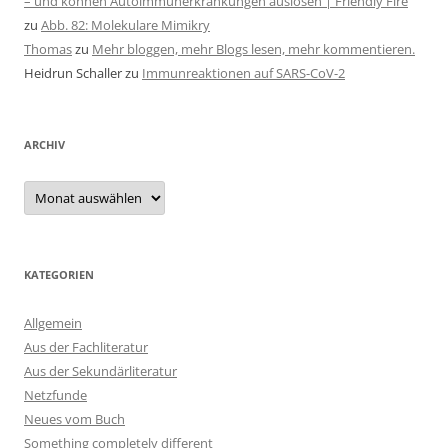
– und können Autoimmunerkrankungen auslösen | Friendly Fire
zu
Abb. 82: Molekulare Mimikry
Thomas
zu
Mehr bloggen, mehr Blogs lesen, mehr kommentieren.
Heidrun Schaller
zu
Immunreaktionen auf SARS-CoV-2
ARCHIV
Archiv
KATEGORIEN
Allgemein
Aus der Fachliteratur
Aus der Sekundärliteratur
Netzfunde
Neues vom Buch
Something completely different