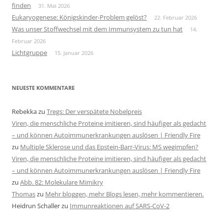
finden
31. Mai 2026
Eukaryogenese: Königskinder-Problem gelöst?
22. Februar 2026
Was unser Stoffwechsel mit dem Immunsystem zu tun hat
14.
Februar 2026
Lichtgruppe
15. Januar 2026
NEUESTE KOMMENTARE
Rebekka
zu
Tregs: Der verspätete Nobelpreis
Viren, die menschliche Proteine imitieren, sind häufiger als gedacht
– und können Autoimmunerkrankungen auslösen | Friendly Fire
zu
Multiple Sklerose und das Epstein-Barr-Virus: MS wegimpfen?
Viren, die menschliche Proteine imitieren, sind häufiger als gedacht
– und können Autoimmunerkrankungen auslösen | Friendly Fire
zu
Abb. 82: Molekulare Mimikry
Thomas
zu
Mehr bloggen, mehr Blogs lesen, mehr kommentieren.
Heidrun Schaller
zu
Immunreaktionen auf SARS-CoV-2