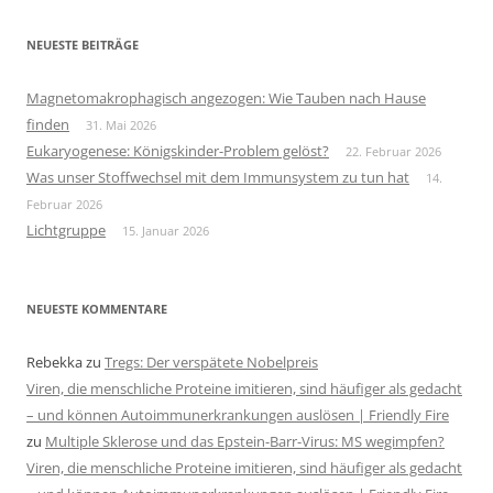
NEUESTE BEITRÄGE
Magnetomakrophagisch angezogen: Wie Tauben nach Hause
finden
31. Mai 2026
Eukaryogenese: Königskinder-Problem gelöst?
22. Februar 2026
Was unser Stoffwechsel mit dem Immunsystem zu tun hat
14.
Februar 2026
Lichtgruppe
15. Januar 2026
NEUESTE KOMMENTARE
Rebekka
zu
Tregs: Der verspätete Nobelpreis
Viren, die menschliche Proteine imitieren, sind häufiger als gedacht
– und können Autoimmunerkrankungen auslösen | Friendly Fire
zu
Multiple Sklerose und das Epstein-Barr-Virus: MS wegimpfen?
Viren, die menschliche Proteine imitieren, sind häufiger als gedacht