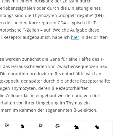
 teils mit einem Rückgang der Zellzahl durch
lebenssignalen oder durch die Einleitung eines
Anfangs sind die Thymozyten „doppelt negativ“ (DN),
en der beiden Korezeptoren CD4 – typisch für T-
ytotoxische T-Zellen – auf. (Welche Aufgabe diese
l-Rezeptor aufgebaut ist, habe ich
hier
in der dritten
 werden zunächst die Gene für eine Hälfte des T-
rch das Herausschneiden von Zwischensequenzen neu
ie daraufhin produzierte Rezeptorhälfte wird an
 gekoppelt, der später durch die andere Rezeptorhälfte
jenigen Thymozyten, deren β-Rezeptorhälften
n die Zelloberfläche eingebaut werden und von dort
, erhalten von ihrer Umgebung im Thymus ein
mmern im Rahmen der sogenannten β-Selektion.