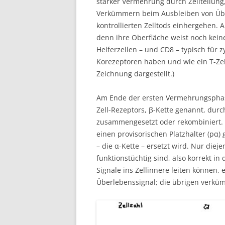
starker Vermehrung durch Zellteilung,
Verkümmern beim Ausbleiben von Über
kontrollierten Zelltods einhergehen. 
denn ihre Oberfläche weist noch kein
Helferzellen – und CD8 – typisch für z
Korezeptoren haben und wie ein T-Zel
Zeichnung dargestellt.)
Am Ende der ersten Vermehrungsphase
Zell-Rezeptors, β-Kette genannt, du
zusammengesetzt oder rekombiniert. D
einen provisorischen Platzhalter (pα)
– die α-Kette – ersetzt wird. Nur die
funktionstüchtig sind, also korrekt i
Signale ins Zellinnere leiten können
Überlebenssignal; die übrigen verkü