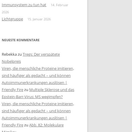
Immunsystem zu tun hat
14. Februar
2026
Lichtgruppe
15. Januar 2026
NEUESTE KOMMENTARE
Rebekka
zu
Tregs: Der verspätete
Nobelpreis
Viren, die menschliche Proteine imitieren,
sind häufiger als gedacht – und können
Autoimmunerkrankungen auslösen |
Friendly Fire
zu
Multiple Sklerose und das
Epstein-Barr-Virus: MS wegimpfen?
Viren, die menschliche Proteine imitieren,
sind häufiger als gedacht – und können
Autoimmunerkrankungen auslösen |
Friendly Fire
zu
Abb. 82: Molekulare