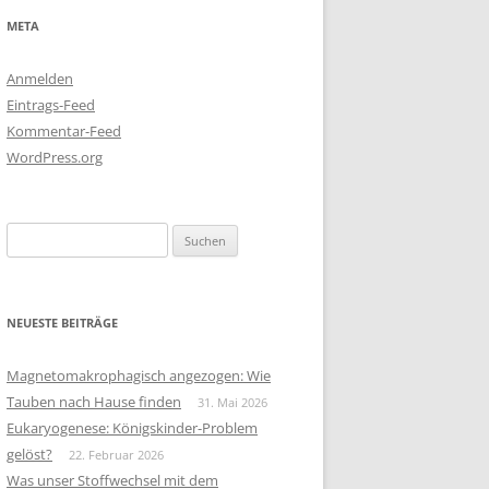
META
Anmelden
Eintrags-Feed
Kommentar-Feed
WordPress.org
Suchen
nach:
NEUESTE BEITRÄGE
Magnetomakrophagisch angezogen: Wie
Tauben nach Hause finden
31. Mai 2026
Eukaryogenese: Königskinder-Problem
gelöst?
22. Februar 2026
Was unser Stoffwechsel mit dem