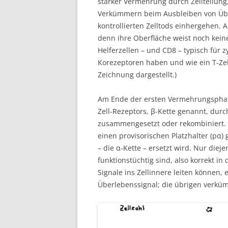
starker Vermehrung durch Zellteilung,
Verkümmern beim Ausbleiben von Über
kontrollierten Zelltods einhergehen. 
denn ihre Oberfläche weist noch kein
Helferzellen – und CD8 – typisch für z
Korezeptoren haben und wie ein T-Zel
Zeichnung dargestellt.)
Am Ende der ersten Vermehrungsphase
Zell-Rezeptors, β-Kette genannt, du
zusammengesetzt oder rekombiniert. D
einen provisorischen Platzhalter (pα)
– die α-Kette – ersetzt wird. Nur die
funktionstüchtig sind, also korrekt i
Signale ins Zellinnere leiten können
Überlebenssignal; die übrigen verkü