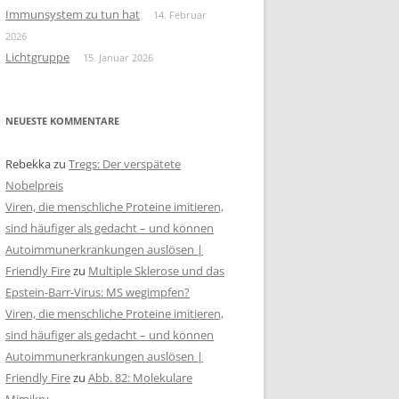
Immunsystem zu tun hat
14. Februar
2026
Lichtgruppe
15. Januar 2026
NEUESTE KOMMENTARE
Rebekka
zu
Tregs: Der verspätete
Nobelpreis
Viren, die menschliche Proteine imitieren,
sind häufiger als gedacht – und können
Autoimmunerkrankungen auslösen |
Friendly Fire
zu
Multiple Sklerose und das
Epstein-Barr-Virus: MS wegimpfen?
Viren, die menschliche Proteine imitieren,
sind häufiger als gedacht – und können
Autoimmunerkrankungen auslösen |
Friendly Fire
zu
Abb. 82: Molekulare