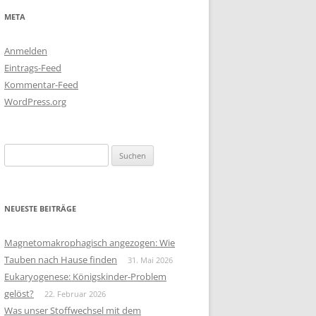
META
Anmelden
Eintrags-Feed
Kommentar-Feed
WordPress.org
Suchen
nach:
NEUESTE BEITRÄGE
Magnetomakrophagisch angezogen: Wie
Tauben nach Hause finden
31. Mai 2026
Eukaryogenese: Königskinder-Problem
gelöst?
22. Februar 2026
Was unser Stoffwechsel mit dem