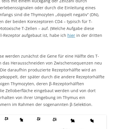
 teils mit einem Rückgang der Zellzahl durch
lebenssignalen oder durch die Einleitung eines
Anfangs sind die Thymozyten „doppelt negativ“ (DN),
en der beiden Korezeptoren CD4 – typisch für T-
ytotoxische T-Zellen – auf. (Welche Aufgabe diese
l-Rezeptor aufgebaut ist, habe ich
hier
in der dritten
 werden zunächst die Gene für eine Hälfte des T-
rch das Herausschneiden von Zwischensequenzen neu
ie daraufhin produzierte Rezeptorhälfte wird an
 gekoppelt, der später durch die andere Rezeptorhälfte
jenigen Thymozyten, deren β-Rezeptorhälften
n die Zelloberfläche eingebaut werden und von dort
, erhalten von ihrer Umgebung im Thymus ein
mmern im Rahmen der sogenannten β-Selektion.