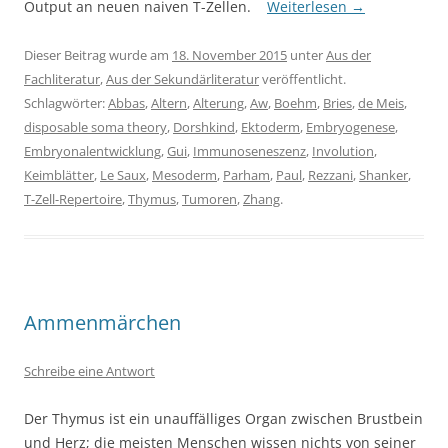
Output an neuen naiven T-Zellen.
Weiterlesen
→
Dieser Beitrag wurde am
18. November 2015
unter
Aus der
Fachliteratur
,
Aus der Sekundärliteratur
veröffentlicht.
Schlagwörter:
Abbas
,
Altern
,
Alterung
,
Aw
,
Boehm
,
Bries
,
de Meis
,
disposable soma theory
,
Dorshkind
,
Ektoderm
,
Embryogenese
,
Embryonalentwicklung
,
Gui
,
Immunoseneszenz
,
Involution
,
Keimblätter
,
Le Saux
,
Mesoderm
,
Parham
,
Paul
,
Rezzani
,
Shanker
,
T-Zell-Repertoire
,
Thymus
,
Tumoren
,
Zhang
.
Ammenmärchen
Schreibe eine Antwort
Der Thymus ist ein unauffälliges Organ zwischen Brustbein
und Herz; die meisten Menschen wissen nichts von seiner