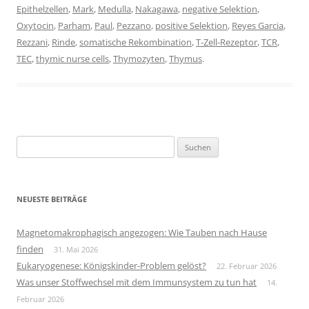
Epithelzellen
,
Mark
,
Medulla
,
Nakagawa
,
negative Selektion
,
Oxytocin
,
Parham
,
Paul
,
Pezzano
,
positive Selektion
,
Reyes Garcia
,
Rezzani
,
Rinde
,
somatische Rekombination
,
T-Zell-Rezeptor
,
TCR
,
TEC
,
thymic nurse cells
,
Thymozyten
,
Thymus
.
Suchen
nach:
NEUESTE BEITRÄGE
Magnetomakrophagisch angezogen: Wie Tauben nach Hause
finden
31. Mai 2026
Eukaryogenese: Königskinder-Problem gelöst?
22. Februar 2026
Was unser Stoffwechsel mit dem Immunsystem zu tun hat
14.
Februar 2026