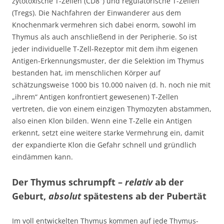
zytotoxische T-Zellen (CD8
) und regulatorische T-Zellen
(Tregs). Die Nachfahren der Einwanderer aus dem
Knochenmark vermehren sich dabei enorm, sowohl im
Thymus als auch anschließend in der Peripherie. So ist
jeder individuelle T-Zell-Rezeptor mit dem ihm eigenen
Antigen-Erkennungsmuster, der die Selektion im Thymus
bestanden hat, im menschlichen Körper auf
schätzungsweise 1000 bis 10.000 naiven (d. h. noch nie mit
„ihrem“ Antigen konfrontiert gewesenen) T-Zellen
vertreten, die von einem einzigen Thymozyten abstammen,
also einen Klon bilden. Wenn eine T-Zelle ein Antigen
erkennt, setzt eine weitere starke Vermehrung ein, damit
der expandierte Klon die Gefahr schnell und gründlich
eindämmen kann.
Der Thymus schrumpft –
relativ
ab der
Geburt,
absolut
spätestens ab der Pubertät
Im voll entwickelten Thymus kommen auf jede Thymus-