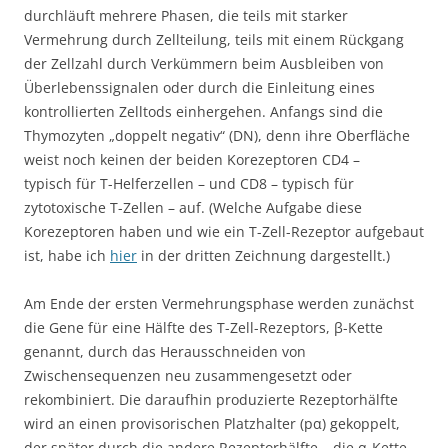
durchläuft mehrere Phasen, die teils mit starker
Vermehrung durch Zellteilung, teils mit einem Rückgang
der Zellzahl durch Verkümmern beim Ausbleiben von
Überlebenssignalen oder durch die Einleitung eines
kontrollierten Zelltods einhergehen. Anfangs sind die
Thymozyten „doppelt negativ“ (DN), denn ihre Oberfläche
weist noch keinen der beiden Korezeptoren CD4 –
typisch für T-Helferzellen – und CD8 – typisch für
zytotoxische T-Zellen – auf. (Welche Aufgabe diese
Korezeptoren haben und wie ein T-Zell-Rezeptor aufgebaut
ist, habe ich
hier
in der dritten Zeichnung dargestellt.)
Am Ende der ersten Vermehrungsphase werden zunächst
die Gene für eine Hälfte des T-Zell-Rezeptors, β-Kette
genannt, durch das Herausschneiden von
Zwischensequenzen neu zusammengesetzt oder
rekombiniert. Die daraufhin produzierte Rezeptorhälfte
wird an einen provisorischen Platzhalter (pα) gekoppelt,
der später durch die andere Rezeptorhälfte – die α-Kette –