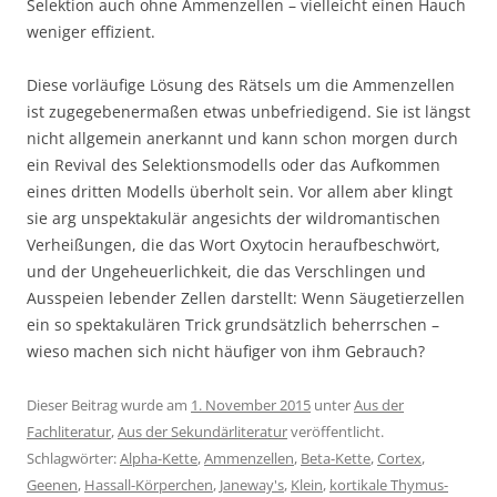
Selektion auch ohne Ammenzellen – vielleicht einen Hauch
weniger effizient.
Diese vorläufige Lösung des Rätsels um die Ammenzellen
ist zugegebenermaßen etwas unbefriedigend. Sie ist längst
nicht allgemein anerkannt und kann schon morgen durch
ein Revival des Selektionsmodells oder das Aufkommen
eines dritten Modells überholt sein. Vor allem aber klingt
sie arg unspektakulär angesichts der wildromantischen
Verheißungen, die das Wort Oxytocin heraufbeschwört,
und der Ungeheuerlichkeit, die das Verschlingen und
Ausspeien lebender Zellen darstellt: Wenn Säugetierzellen
ein so spektakulären Trick grundsätzlich beherrschen –
wieso machen sich nicht häufiger von ihm Gebrauch?
Dieser Beitrag wurde am
1. November 2015
unter
Aus der
Fachliteratur
,
Aus der Sekundärliteratur
veröffentlicht.
Schlagwörter:
Alpha-Kette
,
Ammenzellen
,
Beta-Kette
,
Cortex
,
Geenen
,
Hassall-Körperchen
,
Janeway's
,
Klein
,
kortikale Thymus-