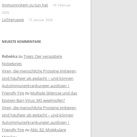
Immunsystem zu tun hat
14. Februar
2026
Lichtgruppe
15. Januar 2026
NEUESTE KOMMENTARE
Rebekka
zu
Tregs: Der verspätete
Nobelpreis
Viren, die menschliche Proteine imitieren,
sind häufiger als gedacht – und können
Autoimmunerkrankungen auslösen |
Friendly Fire
zu
Multiple Sklerose und das
Epstein-Barr-Virus: MS wegimpfen?
Viren, die menschliche Proteine imitieren,
sind häufiger als gedacht – und können
Autoimmunerkrankungen auslösen |
Friendly Fire
zu
Abb. 82: Molekulare