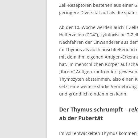
Zell-Rezeptoren bestehen aus einer G
geringere Diversität auf als die später
Ab der 10. Woche werden auch T-Zelle
+
Helferzellen (CD4
), zytotoxische T-Ze
Nachfahren der Einwanderer aus de
im Thymus als auch anschließend in der
mit dem ihm eigenen Antigen-Erkenn
hat, im menschlichen Körper auf schät
„ihrem“ Antigen konfrontiert gewesene
Thymozyten abstammen, also einen Klo
setzt eine weitere starke Vermehrung 
und gründlich eindämmen kann.
Der Thymus schrumpft –
rel
ab der Pubertät
Im voll entwickelten Thymus kommen 