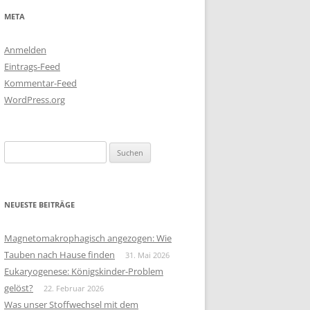
META
Anmelden
Eintrags-Feed
Kommentar-Feed
WordPress.org
Suchen
nach:
NEUESTE BEITRÄGE
Magnetomakrophagisch angezogen: Wie
Tauben nach Hause finden
31. Mai 2026
Eukaryogenese: Königskinder-Problem
gelöst?
22. Februar 2026
Was unser Stoffwechsel mit dem