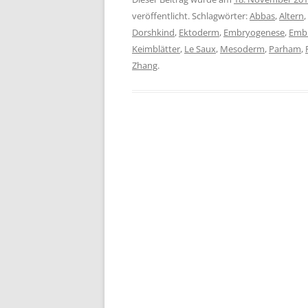
veröffentlicht. Schlagwörter:
Abbas
,
Altern
,
Dorshkind
,
Ektoderm
,
Embryogenese
,
Embr
Keimblätter
,
Le Saux
,
Mesoderm
,
Parham
,
Zhang
.