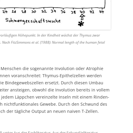
vorläufigen Höhepunkt. In der Kindheit wächst der Thymus zwar
. Nach FitzSimmons et al. (1988): Normal length of the human fetal
 Menschen die sogenannte Involution oder Atrophie
innen voranschreitet: Thymus-Epithelzellen werden
owie Bindegewebszellen ersetzt. Durch diesen Umbau
iter ansteigen, obwohl die Involution bereits in vollem
in jedem Läppchen vereinzelte Inseln mit einem Rinden-
ch nichtfunktionales Gewebe. Durch den Schwund des
ch der tägliche Output an neuen naiven T-Zellen.
15
unter
Aus der Fachliteratur
,
Aus der Sekundärliteratur