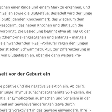
wischen einer Rinde und einem Mark zu erkennen, und
 Zellen sowie die Blutgefäße. Besiedelt wird der junge
em blutbildenden Knochenmark, das wiederum dem
 Mesoderm, das neben Knochen und Blut auch die
vorbringt. Die Besiedlung beginnt etwa ab Tag 60 der
fe (Chemokine) angezogenen und anfangs – mangels
be einwandernden T-Zell-Vorläufer regen den jungen
eristischen Schwammstruktur, zur Differenzierung in
von Blutgefäßen an, über die dann weitere Prä-
weit vor der Geburt ein
e positive und die negative Selektion ein. Ab der 9.
r junge Thymus zunächst sogenannte γδ-T-Zellen, die
nt aller Lymphozyten ausmachen und vor allem in der
hnell auf Gewebsveränderungen (etwa durch
 bereits voraktiviert in das Gewebe einwandern. Ihre T-