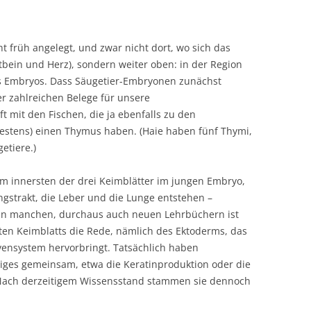
früh angelegt, und zwar nicht dort, wo sich das
tbein und Herz), sondern weiter oben: in der Region
s Embryos. Dass Säugetier-Embryonen zunächst
er zahlreichen Belege für unsere
 mit den Fischen, die ja ebenfalls zu den
estens) einen Thymus haben. (Haie haben fünf Thymi,
etiere.)
 innersten der drei Keimblätter im jungen Embryo,
strakt, die Leber und die Lunge entstehen –
n. In manchen, durchaus auch neuen Lehrbüchern ist
iten Keimblatts die Rede, nämlich des Ektoderms, das
ensystem hervorbringt. Tatsächlich haben
iges gemeinsam, etwa die Keratinproduktion oder die
ach derzeitigem Wissensstand stammen sie dennoch