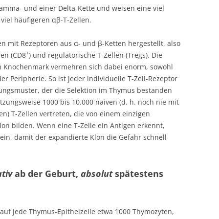
amma- und einer Delta-Kette und weisen eine viel
 viel häufigeren αβ-T-Zellen.
n mit Rezeptoren aus α- und β-Ketten hergestellt, also
+
llen (CD8
) und regulatorische T-Zellen (Tregs). Die
m Knochenmark vermehren sich dabei enorm, sowohl
 Peripherie. So ist jeder individuelle T-Zell-Rezeptor
ungsmuster, der die Selektion im Thymus bestanden
zungsweise 1000 bis 10.000 naiven (d. h. noch nie mit
n) T-Zellen vertreten, die von einem einzigen
n bilden. Wenn eine T-Zelle ein Antigen erkennt,
ein, damit der expandierte Klon die Gefahr schnell
ativ
ab der Geburt,
absolut
spätestens
auf jede Thymus-Epithelzelle etwa 1000 Thymozyten,