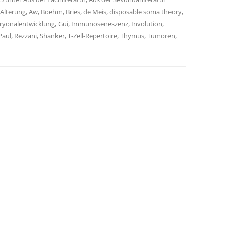
Alterung
,
Aw
,
Boehm
,
Bries
,
de Meis
,
disposable soma theory
,
yonalentwicklung
,
Gui
,
Immunoseneszenz
,
Involution
,
Paul
,
Rezzani
,
Shanker
,
T-Zell-Repertoire
,
Thymus
,
Tumoren
,