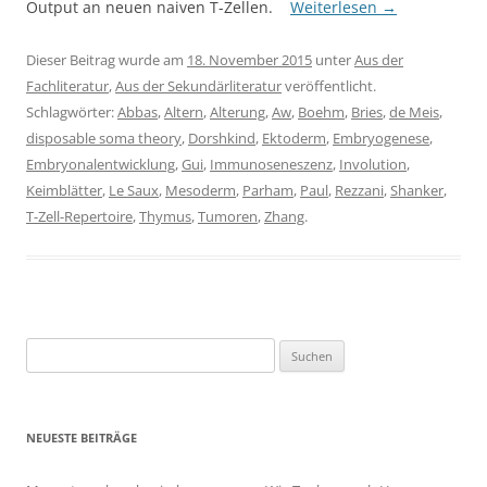
Output an neuen naiven T-Zellen.
Weiterlesen
→
Dieser Beitrag wurde am
18. November 2015
unter
Aus der
Fachliteratur
,
Aus der Sekundärliteratur
veröffentlicht.
Schlagwörter:
Abbas
,
Altern
,
Alterung
,
Aw
,
Boehm
,
Bries
,
de Meis
,
disposable soma theory
,
Dorshkind
,
Ektoderm
,
Embryogenese
,
Embryonalentwicklung
,
Gui
,
Immunoseneszenz
,
Involution
,
Keimblätter
,
Le Saux
,
Mesoderm
,
Parham
,
Paul
,
Rezzani
,
Shanker
,
T-Zell-Repertoire
,
Thymus
,
Tumoren
,
Zhang
.
Suchen
nach:
NEUESTE BEITRÄGE