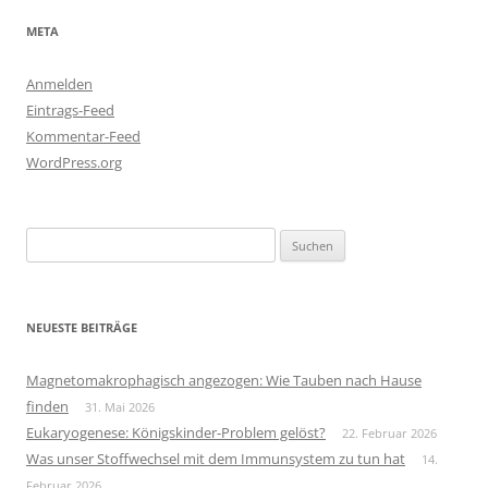
META
Anmelden
Eintrags-Feed
Kommentar-Feed
WordPress.org
Suchen
nach:
NEUESTE BEITRÄGE
Magnetomakrophagisch angezogen: Wie Tauben nach Hause
finden
31. Mai 2026
Eukaryogenese: Königskinder-Problem gelöst?
22. Februar 2026
Was unser Stoffwechsel mit dem Immunsystem zu tun hat
14.
Februar 2026