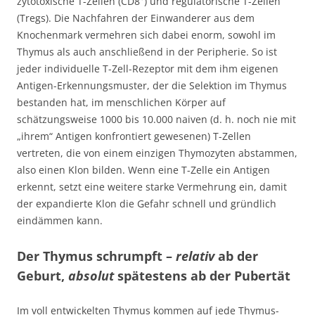
zytotoxische T-Zellen (CD8
) und regulatorische T-Zellen
(Tregs). Die Nachfahren der Einwanderer aus dem
Knochenmark vermehren sich dabei enorm, sowohl im
Thymus als auch anschließend in der Peripherie. So ist
jeder individuelle T-Zell-Rezeptor mit dem ihm eigenen
Antigen-Erkennungsmuster, der die Selektion im Thymus
bestanden hat, im menschlichen Körper auf
schätzungsweise 1000 bis 10.000 naiven (d. h. noch nie mit
„ihrem“ Antigen konfrontiert gewesenen) T-Zellen
vertreten, die von einem einzigen Thymozyten abstammen,
also einen Klon bilden. Wenn eine T-Zelle ein Antigen
erkennt, setzt eine weitere starke Vermehrung ein, damit
der expandierte Klon die Gefahr schnell und gründlich
eindämmen kann.
Der Thymus schrumpft –
relativ
ab der
Geburt,
absolut
spätestens ab der Pubertät
Im voll entwickelten Thymus kommen auf jede Thymus-