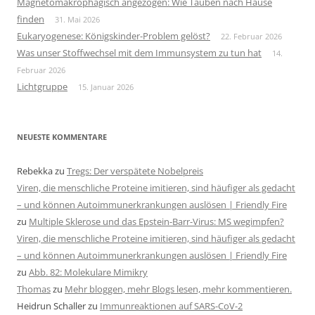
Magnetomakrophagisch angezogen: Wie Tauben nach Hause
finden
31. Mai 2026
Eukaryogenese: Königskinder-Problem gelöst?
22. Februar 2026
Was unser Stoffwechsel mit dem Immunsystem zu tun hat
14.
Februar 2026
Lichtgruppe
15. Januar 2026
NEUESTE KOMMENTARE
Rebekka
zu
Tregs: Der verspätete Nobelpreis
Viren, die menschliche Proteine imitieren, sind häufiger als gedacht
– und können Autoimmunerkrankungen auslösen | Friendly Fire
zu
Multiple Sklerose und das Epstein-Barr-Virus: MS wegimpfen?
Viren, die menschliche Proteine imitieren, sind häufiger als gedacht
– und können Autoimmunerkrankungen auslösen | Friendly Fire
zu
Abb. 82: Molekulare Mimikry
Thomas
zu
Mehr bloggen, mehr Blogs lesen, mehr kommentieren.
Heidrun Schaller
zu
Immunreaktionen auf SARS-CoV-2