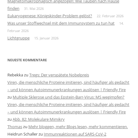
Magnetomakrophagisch angezogen: Wie Tauben nach Hause
finden
31. Mai 2026
Eukaryogenese: Königskinder-Problem gelöst?
22. Februar 2026
Was unser Stoffwechsel mit dem Immunsystem zu tun hat
14.
Februar 2026
Lichtgruppe
15. Januar 2026
NEUESTE KOMMENTARE
Rebekka
zu
Tregs: Der verspätete Nobelpreis
Viren, die menschliche Proteine imitieren, sind häufiger als gedacht
– und können Autoimmunerkrankungen auslösen | Friendly Fire
zu
Multiple Sklerose und das Epstein-Barr-Virus: MS wegimpfen?
Viren, die menschliche Proteine imitieren, sind häufiger als gedacht
– und können Autoimmunerkrankungen auslösen | Friendly Fire
zu
Abb. 82: Molekulare Mimikry
Thomas
zu
Mehr bloggen, mehr Blogs lesen, mehr kommentieren.
Heidrun Schaller
zu
Immunreaktionen auf SARS-CoV-2