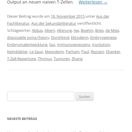
Output an neuen naiven T-Zellen.
Weiterlesen
→
Dieser Beitrag wurde am
18. November 2015
unter
Aus der
Fachliteratur
,
Aus der Sekundärliteratur
veröffentlicht.
Schlagwörter:
Abbas
,
Altern
,
Alterung
,
Aw
,
Boehm
,
Bries
,
de Meis
,
disposable soma theory
,
Dorshkind
,
Ektoderm
,
Embryogenese
,
Embryonalentwicklung
,
Gui
,
Immunoseneszenz
,
Involution
,
Keimblätter
,
Le Saux
,
Mesoderm
,
Parham
,
Paul
,
Rezzani
,
Shanker
,
T-Zell-Repertoire
,
Thymus
,
Tumoren
,
Zhang
.
Suchen
nach:
NEUESTE BEITRÄGE