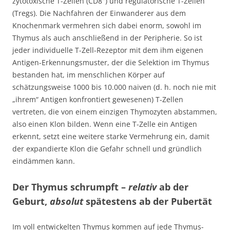
zytotoxische T-Zellen (CD8
) und regulatorische T-Zellen
(Tregs). Die Nachfahren der Einwanderer aus dem
Knochenmark vermehren sich dabei enorm, sowohl im
Thymus als auch anschließend in der Peripherie. So ist
jeder individuelle T-Zell-Rezeptor mit dem ihm eigenen
Antigen-Erkennungsmuster, der die Selektion im Thymus
bestanden hat, im menschlichen Körper auf
schätzungsweise 1000 bis 10.000 naiven (d. h. noch nie mit
„ihrem“ Antigen konfrontiert gewesenen) T-Zellen
vertreten, die von einem einzigen Thymozyten abstammen,
also einen Klon bilden. Wenn eine T-Zelle ein Antigen
erkennt, setzt eine weitere starke Vermehrung ein, damit
der expandierte Klon die Gefahr schnell und gründlich
eindämmen kann.
Der Thymus schrumpft –
relativ
ab der
Geburt,
absolut
spätestens ab der Pubertät
Im voll entwickelten Thymus kommen auf jede Thymus-