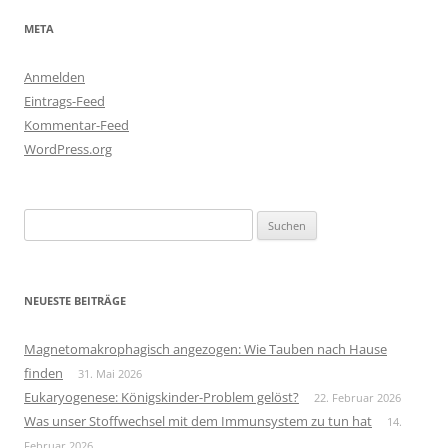
META
Anmelden
Eintrags-Feed
Kommentar-Feed
WordPress.org
Suchen
nach:
NEUESTE BEITRÄGE
Magnetomakrophagisch angezogen: Wie Tauben nach Hause
finden
31. Mai 2026
Eukaryogenese: Königskinder-Problem gelöst?
22. Februar 2026
Was unser Stoffwechsel mit dem Immunsystem zu tun hat
14.
Februar 2026