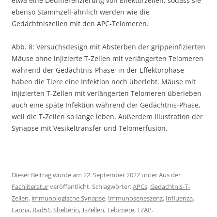
etwa eine Dedifferenzierung von Effektorzellen, sodass sie
ebenso Stammzell-ähnlich werden wie die
Gedächtniszellen mit den APC-Telomeren.
Abb. 8: Versuchsdesign mit Absterben der grippeinfizierten
Mäuse ohne injizierte T-Zellen mit verlängerten Telomeren
während der Gedächtnis-Phase; in der Effektorphase
haben die Tiere eine Infektion noch überlebt. Mäuse mit
injizierten T-Zellen mit verlängerten Telomeren überleben
auch eine späte Infektion während der Gedächtnis-Phase,
weil die T-Zellen so lange leben. Außerdem Illustration der
Synapse mit Vesikeltransfer und Telomerfusion.
Dieser Beitrag wurde am
22. September 2022
unter
Aus der
Fachliteratur
veröffentlicht. Schlagwörter:
APCs
,
Gedächtnis-T-
Zellen
,
immunologische Synapse
,
Immunoseneszenz
,
Influenza
,
Lanna
,
Rad51
,
Shelterin
,
T-Zellen
,
Telomere
,
TZAP
.