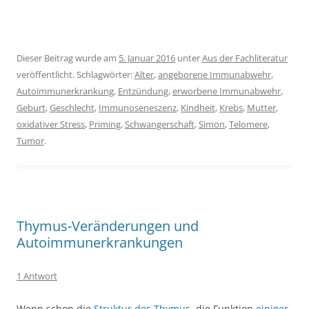
Dieser Beitrag wurde am
5. Januar 2016
unter
Aus der Fachliteratur
veröffentlicht. Schlagwörter:
Alter
,
angeborene Immunabwehr
,
Autoimmunerkrankung
,
Entzündung
,
erworbene Immunabwehr
,
Geburt
,
Geschlecht
,
Immunoseneszenz
,
Kindheit
,
Krebs
,
Mutter
,
oxidativer Stress
,
Priming
,
Schwangerschaft
,
Simon
,
Telomere
,
Tumor
.
Thymus-Veränderungen und
Autoimmunerkrankungen
1 Antwort
Wenn schon die
Struktur des Thymus
, die Funktion
einiger