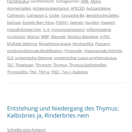
Fachliteratur
veröffentlicht. Schlagwörter:
AIRE
,
Altern
,
Ammenzellen
,
Antigenpräsentation
,
APECED
,
Autoantigene
,
Cathepsin
,
Cathepsin S
,
Coder
,
Coxsackie B4
,
dendritische Zellen
,
Epitope
,
Epstein-Barr-Virus
,
FOXN1
,
Geenen
,
Guyden
,
Haegert
,
Hassall-Körperchen
,
IL-6
,
Immunoseneszenz
,
Inflammaging
,
Involution
,
Matsui
,
MBP
,
Meunier
,
Morbus Basedow
,
mTEC
,
Multiple Sklerose
,
Myasthenia gravis
,
Myokarditis
,
Pezzano
,
posttranslationale Modifikation
,
Proinsulin
,
rheumatoide Arthritis
,
SLE
,
systemische Sklerose
,
systemischer Lupus erythematosus
,
TEC
,
Thewissen
,
Thymom
,
Thymus
,
Thymus-Epithelzellen
,
Thyreoiditis
,
TNC
,
TNF-α
,
TREC
,
Typ-1-Diabetes
.
Entstehung und Niedergang des Thymus:
Kalbsbries ja, Rinderbries nein
Schreibe eine Antwort