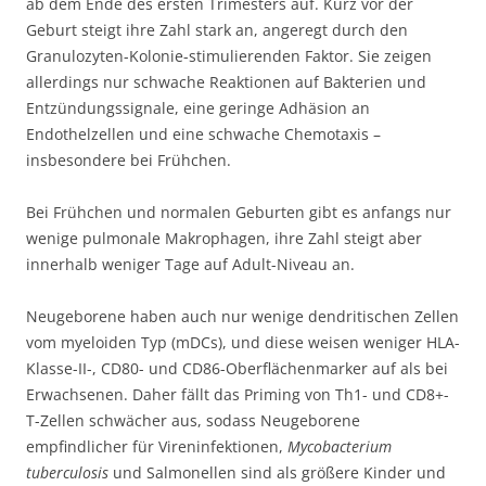
ab dem Ende des ersten Trimesters auf. Kurz vor der
Geburt steigt ihre Zahl stark an, angeregt durch den
Granulozyten-Kolonie-stimulierenden Faktor. Sie zeigen
allerdings nur schwache Reaktionen auf Bakterien und
Entzündungssignale, eine geringe Adhäsion an
Endothelzellen und eine schwache Chemotaxis –
insbesondere bei Frühchen.
Bei Frühchen und normalen Geburten gibt es anfangs nur
wenige pulmonale Makrophagen, ihre Zahl steigt aber
innerhalb weniger Tage auf Adult-Niveau an.
Neugeborene haben auch nur wenige dendritischen Zellen
vom myeloiden Typ (mDCs), und diese weisen weniger HLA-
Klasse-II-, CD80- und CD86-Oberflächenmarker auf als bei
Erwachsenen. Daher fällt das Priming von Th1- und CD8+-
T-Zellen schwächer aus, sodass Neugeborene
empfindlicher für Vireninfektionen,
Mycobacterium
tuberculosis
und Salmonellen sind als größere Kinder und