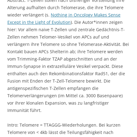
Abstract: T-Zellen sollen nach bisheriger Vorstellung ihre
Alterung aufhalten durch Telomerase, die ihre Telomere
wieder verlängert (s.
Nothing in Oncology Makes Sense
Except in the Light of Evolution
). Die Autor*innen zeigen
hier: Vor allem naive T-Zellen und zentrale Gedächtnis-T-
Zellen nehmen Telomer-Vesikel von APCs auf und
verlängern ihre Telomere so ohne Telomerase-Aktivität. Bei
Kontakt bauen APCs Shelterin ab; ihre Telomere werden
vom Trimming-Faktor TZAP abgeschnitten und an der
Immun-Synapse in extrazelluläre Vesikel verpackt. Diese
enthalten auch den Rekombinationsfaktor Rad51, der die
Fusion mit Enden der T-Zell-Telomere bewirkt. Die
antigenspezifischen T-Zellen empfangen die
Telomerverlängerungen (im Mittel ca. 3000 Basenpaare)
vor ihrer klonalen Expansion, was zu langfristiger
Immunität führt.
Intro: Telomere = TTAGGG-Wiederholungen. Bei kurzen
Telomere von < 4kb lässt die Teilungsfähigkeit nach