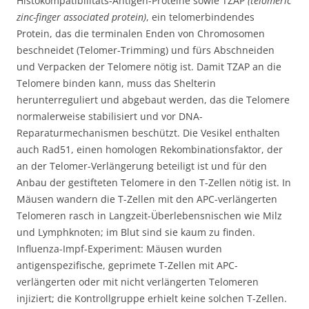
Histokompatibilitäts-Antigen-Proteine sowie TZAP
(telomeric
zinc-finger associated protein)
, ein telomerbindendes
Protein, das die terminalen Enden von Chromosomen
beschneidet (Telomer-Trimming) und fürs Abschneiden
und Verpacken der Telomere nötig ist. Damit TZAP an die
Telomere binden kann, muss das Shelterin
herunterreguliert und abgebaut werden, das die Telomere
normalerweise stabilisiert und vor DNA-
Reparaturmechanismen beschützt. Die Vesikel enthalten
auch Rad51, einen homologen Rekombinationsfaktor, der
an der Telomer-Verlängerung beteiligt ist und für den
Anbau der gestifteten Telomere in den T-Zellen nötig ist. In
Mäusen wandern die T-Zellen mit den APC-verlängerten
Telomeren rasch in Langzeit-Überlebensnischen wie Milz
und Lymphknoten; im Blut sind sie kaum zu finden.
Influenza-Impf-Experiment: Mäusen wurden
antigenspezifische, geprimete T-Zellen mit APC-
verlängerten oder mit nicht verlängerten Telomeren
injiziert; die Kontrollgruppe erhielt keine solchen T-Zellen.