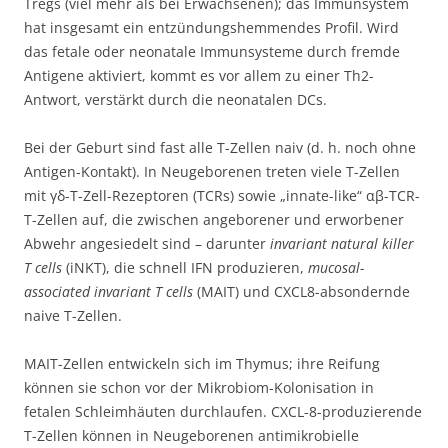
Tregs (viel mehr als bei Erwachsenen); das Immunsystem
hat insgesamt ein entzündungshemmendes Profil. Wird
das fetale oder neonatale Immunsysteme durch fremde
Antigene aktiviert, kommt es vor allem zu einer Th2-
Antwort, verstärkt durch die neonatalen DCs.
Bei der Geburt sind fast alle T-Zellen naiv (d. h. noch ohne
Antigen-Kontakt). In Neugeborenen treten viele T-Zellen
mit γδ-T-Zell-Rezeptoren (TCRs) sowie „innate-like“ αβ-TCR-
T-Zellen auf, die zwischen angeborener und erworbener
Abwehr angesiedelt sind – darunter
invariant natural killer
T cells
(iNKT), die schnell IFN produzieren,
mucosal-
associated invariant T cells
(MAIT) und CXCL8-absondernde
naive T-Zellen.
MAIT-Zellen entwickeln sich im Thymus; ihre Reifung
können sie schon vor der Mikrobiom-Kolonisation in
fetalen Schleimhäuten durchlaufen. CXCL-8-produzierende
T-Zellen können in Neugeborenen antimikrobielle