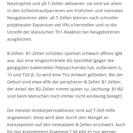
Neutrophile und γδ-T-Zellen aktivieren; sie sind vor allem
in den Schleimhautbarrieren von Frühchen und normalen
Neugeborenen aktiv. γδ-T-Zellen können nach schneller
polyklonaler Expansion viel IFN-α herstellen und so die
Unreife der klassischen Th1-Reaktion bei Neugeborenen
ausgleichen.
B-Zellen: B1-Zellen schütten spontan schwach affines IgM
aus, das eine eingeschränkte AG-Spezifität (gegen die
gängigsten bakteriellen Polysaccharide) hat, außerdem IL-
10 und TGF-β. So wird eine Th2-Antwort gefördert. Bei der
Geburt sind etwa 40% der peripheren B-Zellen B1-Zellen;
der Anteil der B2-Zellen nimmt später zu. [Achtung: B1/B2
sind beim Menschen noch immer nicht eindeutig belegt!]
Die meisten Antikörperreaktionen sind auf T-Zell-Hilfe
angewiesen; diese wird aber durch den Mangel an
Korezeptoren auf den neonatalen B-Zellen erschwert. Auch
für das Komplement-Fragment C3d gibt es nur wenige