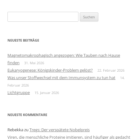
Suchen
nach:
NEUESTE BEITRÄGE
Magnetomakrophagisch angezogen: Wie Tauben nach Hause
finden
31. Mai 2026
Eukaryogenese: Königskinder-Problem gelöst?
22. Februar 2026
Was unser Stoffwechsel mit dem Immunsystem zu tun hat
14.
Februar 2026
Lichtgruppe
15. Januar 2026
NEUESTE KOMMENTARE
Rebekka
zu
Tregs: Der verspätete Nobelpreis
Viren, die menschliche Proteine imitieren, sind häufiger als gedacht