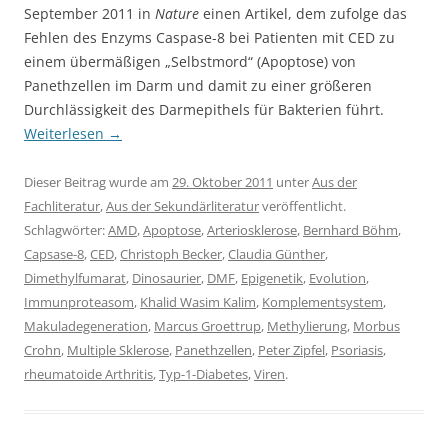
September 2011 in
Nature
einen Artikel, dem zufolge das
Fehlen des Enzyms Caspase-8 bei Patienten mit CED zu
einem übermäßigen „Selbstmord“ (Apoptose) von
Panethzellen im Darm und damit zu einer größeren
Durchlässigkeit des Darmepithels für Bakterien führt.
Weiterlesen
→
Dieser Beitrag wurde am
29. Oktober 2011
unter
Aus der
Fachliteratur
,
Aus der Sekundärliteratur
veröffentlicht.
Schlagwörter:
AMD
,
Apoptose
,
Arteriosklerose
,
Bernhard Böhm
,
Capsase-8
,
CED
,
Christoph Becker
,
Claudia Günther
,
Dimethylfumarat
,
Dinosaurier
,
DMF
,
Epigenetik
,
Evolution
,
Immunproteasom
,
Khalid Wasim Kalim
,
Komplementsystem
,
Makuladegeneration
,
Marcus Groettrup
,
Methylierung
,
Morbus
Crohn
,
Multiple Sklerose
,
Panethzellen
,
Peter Zipfel
,
Psoriasis
,
rheumatoide Arthritis
,
Typ-1-Diabetes
,
Viren
.