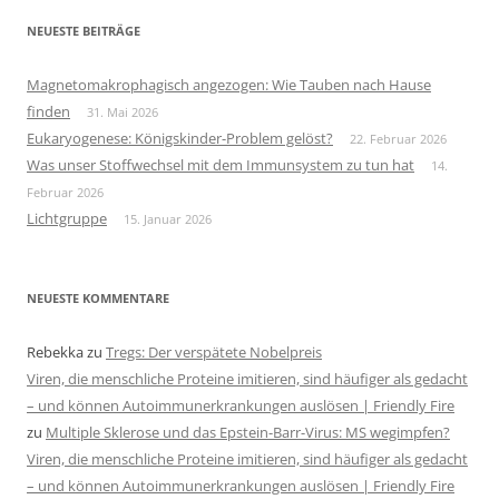
NEUESTE BEITRÄGE
Magnetomakrophagisch angezogen: Wie Tauben nach Hause
finden
31. Mai 2026
Eukaryogenese: Königskinder-Problem gelöst?
22. Februar 2026
Was unser Stoffwechsel mit dem Immunsystem zu tun hat
14.
Februar 2026
Lichtgruppe
15. Januar 2026
NEUESTE KOMMENTARE
Rebekka
zu
Tregs: Der verspätete Nobelpreis
Viren, die menschliche Proteine imitieren, sind häufiger als gedacht
– und können Autoimmunerkrankungen auslösen | Friendly Fire
zu
Multiple Sklerose und das Epstein-Barr-Virus: MS wegimpfen?
Viren, die menschliche Proteine imitieren, sind häufiger als gedacht
– und können Autoimmunerkrankungen auslösen | Friendly Fire