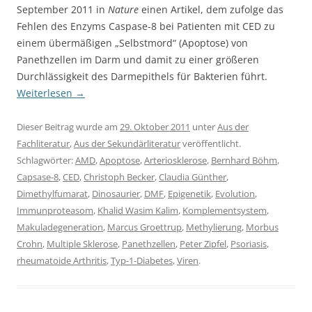
September 2011 in
Nature
einen Artikel, dem zufolge das
Fehlen des Enzyms Caspase-8 bei Patienten mit CED zu
einem übermäßigen „Selbstmord“ (Apoptose) von
Panethzellen im Darm und damit zu einer größeren
Durchlässigkeit des Darmepithels für Bakterien führt.
Weiterlesen
→
Dieser Beitrag wurde am
29. Oktober 2011
unter
Aus der
Fachliteratur
,
Aus der Sekundärliteratur
veröffentlicht.
Schlagwörter:
AMD
,
Apoptose
,
Arteriosklerose
,
Bernhard Böhm
,
Capsase-8
,
CED
,
Christoph Becker
,
Claudia Günther
,
Dimethylfumarat
,
Dinosaurier
,
DMF
,
Epigenetik
,
Evolution
,
Immunproteasom
,
Khalid Wasim Kalim
,
Komplementsystem
,
Makuladegeneration
,
Marcus Groettrup
,
Methylierung
,
Morbus
Crohn
,
Multiple Sklerose
,
Panethzellen
,
Peter Zipfel
,
Psoriasis
,
rheumatoide Arthritis
,
Typ-1-Diabetes
,
Viren
.