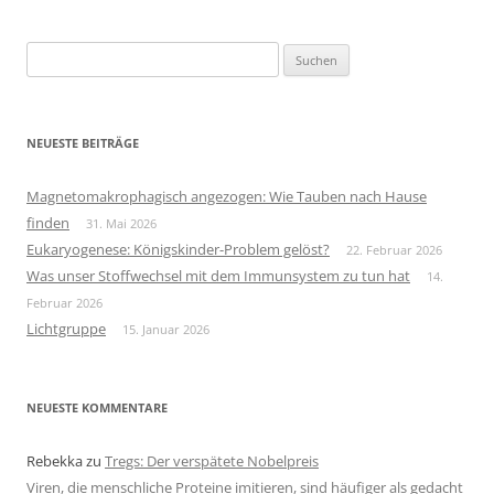
Suchen
nach:
NEUESTE BEITRÄGE
Magnetomakrophagisch angezogen: Wie Tauben nach Hause
finden
31. Mai 2026
Eukaryogenese: Königskinder-Problem gelöst?
22. Februar 2026
Was unser Stoffwechsel mit dem Immunsystem zu tun hat
14.
Februar 2026
Lichtgruppe
15. Januar 2026
NEUESTE KOMMENTARE
Rebekka
zu
Tregs: Der verspätete Nobelpreis
Viren, die menschliche Proteine imitieren, sind häufiger als gedacht