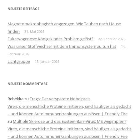
NEUESTE BEITRÄGE
Magnetomakrophagisch angezogen: Wie Tauben nach Hause
finden
31. Mai 2026
Eukaryogenese: Königskinder-Problem gelöst?
22. Februar 2026
Was unser Stoffwechsel mit dem Immunsystem zu tun hat
14.
Februar 2026
Lichtgruppe
15. Januar 2026
NEUESTE KOMMENTARE
Rebekka
zu
Tregs: Der verspätete Nobelpreis
Viren, die menschliche Proteine imitieren, sind häufiger als gedacht
– und können Autoimmunerkrankungen auslösen | Friendly Fire
zu
Multiple Sklerose und das Epstein-Barr-Virus: MS wegimpfen?
Viren, die menschliche Proteine imitieren, sind häufiger als gedacht
– und können Autoimmunerkrankungen auslösen | Friendly Fire