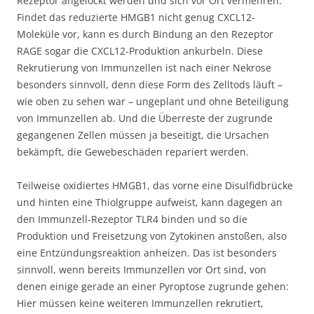
Rezeptor angelockt werden und sich vor Ort vermehren.
Findet das reduzierte HMGB1 nicht genug CXCL12-
Moleküle vor, kann es durch Bindung an den Rezeptor
RAGE sogar die CXCL12-Produktion ankurbeln. Diese
Rekrutierung von Immunzellen ist nach einer Nekrose
besonders sinnvoll, denn diese Form des Zelltods läuft –
wie oben zu sehen war – ungeplant und ohne Beteiligung
von Immunzellen ab. Und die Überreste der zugrunde
gegangenen Zellen müssen ja beseitigt, die Ursachen
bekämpft, die Gewebeschäden repariert werden.
Teilweise oxidiertes HMGB1, das vorne eine Disulfidbrücke
und hinten eine Thiolgruppe aufweist, kann dagegen an
den Immunzell-Rezeptor TLR4 binden und so die
Produktion und Freisetzung von Zytokinen anstoßen, also
eine Entzündungsreaktion anheizen. Das ist besonders
sinnvoll, wenn bereits Immunzellen vor Ort sind, von
denen einige gerade an einer Pyroptose zugrunde gehen:
Hier müssen keine weiteren Immunzellen rekrutiert,