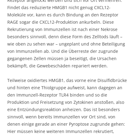
Rezeptor angelockt werden und sich vor Ort vermehren.
Findet das reduzierte HMGB1 nicht genug CXCL12-
Moleküle vor, kann es durch Bindung an den Rezeptor
RAGE sogar die CXCL12-Produktion ankurbeln. Diese
Rekrutierung von Immunzellen ist nach einer Nekrose
besonders sinnvoll, denn diese Form des Zelltods läuft –
wie oben zu sehen war – ungeplant und ohne Beteiligung
von Immunzellen ab. Und die Überreste der zugrunde
gegangenen Zellen müssen ja beseitigt, die Ursachen
bekämpft, die Gewebeschäden repariert werden.
Teilweise oxidiertes HMGB1, das vorne eine Disulfidbrücke
und hinten eine Thiolgruppe aufweist, kann dagegen an
den Immunzell-Rezeptor TLR4 binden und so die
Produktion und Freisetzung von Zytokinen anstoßen, also
eine Entzündungsreaktion anheizen. Das ist besonders
sinnvoll, wenn bereits Immunzellen vor Ort sind, von
denen einige gerade an einer Pyroptose zugrunde gehen:
Hier müssen keine weiteren Immunzellen rekrutiert,