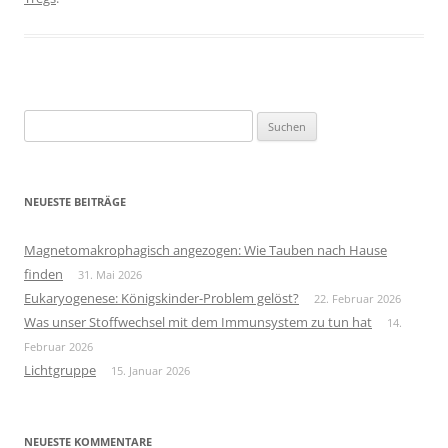
Suchen
nach:
NEUESTE BEITRÄGE
Magnetomakrophagisch angezogen: Wie Tauben nach Hause
finden
31. Mai 2026
Eukaryogenese: Königskinder-Problem gelöst?
22. Februar 2026
Was unser Stoffwechsel mit dem Immunsystem zu tun hat
14.
Februar 2026
Lichtgruppe
15. Januar 2026
NEUESTE KOMMENTARE