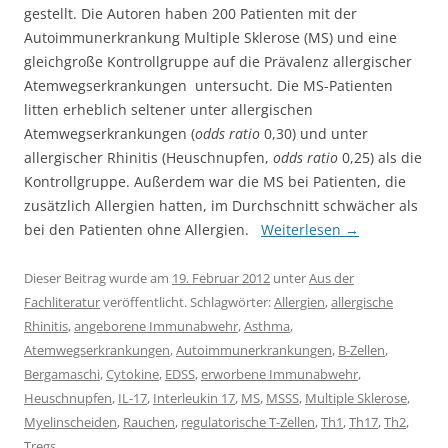
gestellt. Die Autoren haben 200 Patienten mit der
Autoimmunerkrankung Multiple Sklerose (MS) und eine
gleichgroße Kontrollgruppe auf die Prävalenz allergischer
Atemwegserkrankungen untersucht. Die MS-Patienten
litten erheblich seltener unter allergischen
Atemwegserkrankungen (
odds ratio
0,30) und unter
allergischer Rhinitis (Heuschnupfen,
odds ratio
0,25) als die
Kontrollgruppe. Außerdem war die MS bei Patienten, die
zusätzlich Allergien hatten, im Durchschnitt schwächer als
bei den Patienten ohne Allergien.
Weiterlesen
→
Dieser Beitrag wurde am
19. Februar 2012
unter
Aus der
Fachliteratur
veröffentlicht. Schlagwörter:
Allergien
,
allergische
Rhinitis
,
angeborene Immunabwehr
,
Asthma
,
Atemwegserkrankungen
,
Autoimmunerkrankungen
,
B-Zellen
,
Bergamaschi
,
Cytokine
,
EDSS
,
erworbene Immunabwehr
,
Heuschnupfen
,
IL-17
,
Interleukin 17
,
MS
,
MSSS
,
Multiple Sklerose
,
Myelinscheiden
,
Rauchen
,
regulatorische T-Zellen
,
Th1
,
Th17
,
Th2
,
Tregs
.