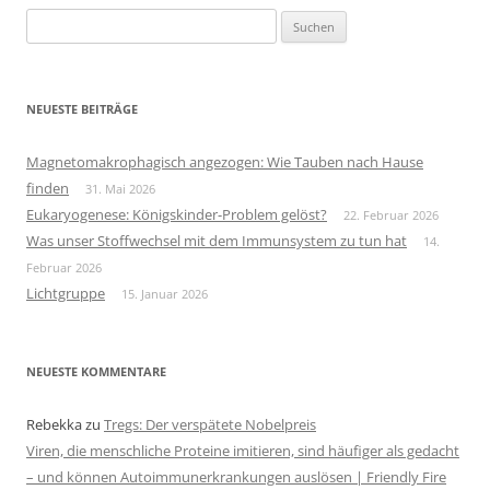
Suchen
nach:
NEUESTE BEITRÄGE
Magnetomakrophagisch angezogen: Wie Tauben nach Hause
finden
31. Mai 2026
Eukaryogenese: Königskinder-Problem gelöst?
22. Februar 2026
Was unser Stoffwechsel mit dem Immunsystem zu tun hat
14.
Februar 2026
Lichtgruppe
15. Januar 2026
NEUESTE KOMMENTARE
Rebekka
zu
Tregs: Der verspätete Nobelpreis
Viren, die menschliche Proteine imitieren, sind häufiger als gedacht
– und können Autoimmunerkrankungen auslösen | Friendly Fire