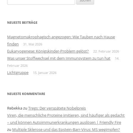
nach:
NEUESTE BEITRÄGE
Magnetomakrophagisch angezogen: Wie Tauben nach Hause
finden
31. Mai 2026
Eukaryogenese: Königskinder-Problem gelöst?
22. Februar 2026
Was unser Stoffwechsel mit dem Immunsystem zu tun hat
14.
Februar 2026
Lichtgruppe
15. Januar 2026
NEUESTE KOMMENTARE
Rebekka
zu
Tregs: Der verspätete Nobelpreis
Viren, die menschliche Proteine imitieren, sind häufiger als gedacht
– und können Autoimmunerkrankungen auslösen | Friendly Fire
zu
Multiple Sklerose und das Epstein-Barr-Virus: MS wegimpfen?