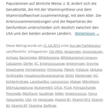
Populationen auf ähnliche Weise; z. B. ändert sich die
Genaktivität, die mit der Vitaminsynthese und dem
Vitaminstoffwechsel zusammenhängt, mit dem Alter. Die
Artenzusammensetzungen und die Repertoires der
Genfunktion unterscheiden sich deutlich zwischen den
USA und den beiden anderen Ländern.
Weiterlesen
→
Dieser Beitrag wurde am
12. Juli 2012
unter
Aus der Fachliteratur
veröffentlicht. Schlagwörter:
16S-rRNA
,
Amazonien
,
Aminosäuren
,
Archaea
,
Bacteroides
,
Bifidobacteria
,
Bifidobacterium longum
,
Cobalamin
,
Dörfer
,
EC
,
Enterococcaceae
,
Enterotypen
,
Enzyme
,
Erwachsene
,
Fermentation
,
Firmicutes
,
Fleisch
,
Folsäure
,
Glykane
,
Großstädte
,
Hauptkoordinatenanalyse
,
KEGG
,
Kleinkinder
,
KO
,
Kohlenhydrate
,
Lactobacillus
,
Lactococcus
,
Malawi
,
Mikrobiom
,
Milchsäuregärung
,
Muttermilch
,
OTUs
,
PCoA
,
Polysaccharide
,
Prevotella
,
Riboflavin
,
Säuglinge
,
Stillen
,
Streptococcus
,
Tanya
Yatsunenko
,
USA
,
V4
,
Venezuela
,
Vitamin B1
,
Vitamin B12
,
Vitamin
B2
,
Vitamin B7
,
Vitamine
,
Zwillinge
.