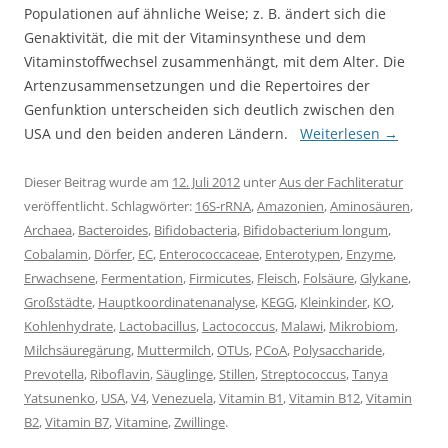
Populationen auf ähnliche Weise; z. B. ändert sich die
Genaktivität, die mit der Vitaminsynthese und dem
Vitaminstoffwechsel zusammenhängt, mit dem Alter. Die
Artenzusammensetzungen und die Repertoires der
Genfunktion unterscheiden sich deutlich zwischen den
USA und den beiden anderen Ländern.
Weiterlesen
→
Dieser Beitrag wurde am
12. Juli 2012
unter
Aus der Fachliteratur
veröffentlicht. Schlagwörter:
16S-rRNA
,
Amazonien
,
Aminosäuren
,
Archaea
,
Bacteroides
,
Bifidobacteria
,
Bifidobacterium longum
,
Cobalamin
,
Dörfer
,
EC
,
Enterococcaceae
,
Enterotypen
,
Enzyme
,
Erwachsene
,
Fermentation
,
Firmicutes
,
Fleisch
,
Folsäure
,
Glykane
,
Großstädte
,
Hauptkoordinatenanalyse
,
KEGG
,
Kleinkinder
,
KO
,
Kohlenhydrate
,
Lactobacillus
,
Lactococcus
,
Malawi
,
Mikrobiom
,
Milchsäuregärung
,
Muttermilch
,
OTUs
,
PCoA
,
Polysaccharide
,
Prevotella
,
Riboflavin
,
Säuglinge
,
Stillen
,
Streptococcus
,
Tanya
Yatsunenko
,
USA
,
V4
,
Venezuela
,
Vitamin B1
,
Vitamin B12
,
Vitamin
B2
,
Vitamin B7
,
Vitamine
,
Zwillinge
.