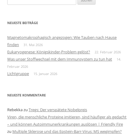
nach:
NEUESTE BEITRÄGE
Magnetomakrophagisch angezogen: Wie Tauben nach Hause
finden
31. Mai 2026
Eukaryogenese: Königskinder-Problem gelöst?
22. Februar 2026
Was unser Stoffwechsel mit dem Immunsystem zu tun hat
14.
Februar 2026
Lichtgruppe
15. Januar 2026
NEUESTE KOMMENTARE
Rebekka
zu
Tregs: Der verspätete Nobelpreis
Viren, die menschliche Proteine imitieren, sind häufiger als gedacht
– und können Autoimmunerkrankungen auslösen | Friendly Fire
zu
Multiple Sklerose und das Epstein-Barr-Virus: MS wegimpfen?