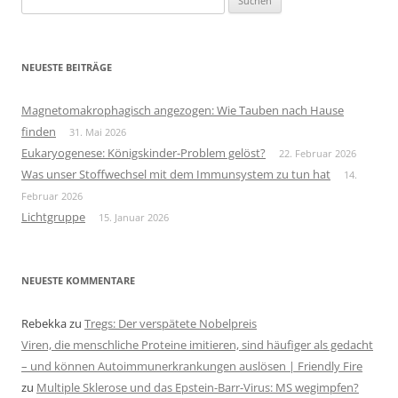
nach:
NEUESTE BEITRÄGE
Magnetomakrophagisch angezogen: Wie Tauben nach Hause
finden
31. Mai 2026
Eukaryogenese: Königskinder-Problem gelöst?
22. Februar 2026
Was unser Stoffwechsel mit dem Immunsystem zu tun hat
14.
Februar 2026
Lichtgruppe
15. Januar 2026
NEUESTE KOMMENTARE
Rebekka
zu
Tregs: Der verspätete Nobelpreis
Viren, die menschliche Proteine imitieren, sind häufiger als gedacht
– und können Autoimmunerkrankungen auslösen | Friendly Fire
zu
Multiple Sklerose und das Epstein-Barr-Virus: MS wegimpfen?