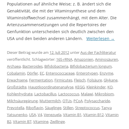
Populationen auf ähnliche Weise; z. B. ändert sich die
Genaktivität, die mit der Vitaminsynthese und dem
Vitaminstoffwechsel zusammenhängt, mit dem Alter. Die
Artenzusammensetzungen und die Repertoires der
Genfunktion unterscheiden sich deutlich zwischen den
USA und den beiden anderen Ländern.
Weiterlesen
→
Dieser Beitrag wurde am
12. Juli 2012
unter
Aus der Fachliteratur
veröffentlicht. Schlagwörter:
16S-rRNA
,
Amazonien
,
Aminosäuren
,
Archaea
,
Bacteroides
,
Bifidobacteria
,
Bifidobacterium longum
,
Cobalamin
,
Dörfer
,
EC
,
Enterococcaceae
,
Enterotypen
,
Enzyme
,
Erwachsene
,
Fermentation
,
Firmicutes
,
Fleisch
,
Folsäure
,
Glykane
,
Großstädte
,
Hauptkoordinatenanalyse
,
KEGG
,
Kleinkinder
,
KO
,
Kohlenhydrate
,
Lactobacillus
,
Lactococcus
,
Malawi
,
Mikrobiom
,
Milchsäuregärung
,
Muttermilch
,
OTUs
,
PCoA
,
Polysaccharide
,
Prevotella
,
Riboflavin
,
Säuglinge
,
Stillen
,
Streptococcus
,
Tanya
Yatsunenko
,
USA
,
V4
,
Venezuela
,
Vitamin B1
,
Vitamin B12
,
Vitamin
B2
,
Vitamin B7
,
Vitamine
,
Zwillinge
.