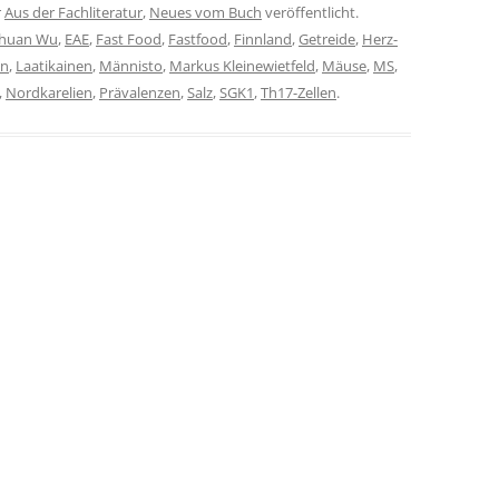
r
Aus der Fachliteratur
,
Neues vom Buch
veröffentlicht.
huan Wu
,
EAE
,
Fast Food
,
Fastfood
,
Finnland
,
Getreide
,
Herz-
en
,
Laatikainen
,
Männisto
,
Markus Kleinewietfeld
,
Mäuse
,
MS
,
,
Nordkarelien
,
Prävalenzen
,
Salz
,
SGK1
,
Th17-Zellen
.