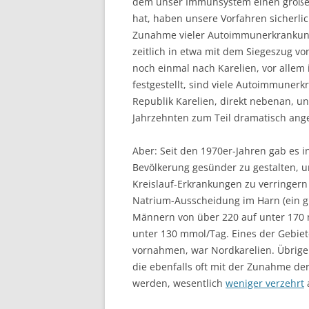
dem unser Immunsystem einen großen 
hat, haben unsere Vorfahren sicherli
Zunahme vieler Autoimmunerkrankunge
zeitlich in etwa mit dem Siegeszug vo
noch einmal nach Karelien, vor allem 
festgestellt, sind viele Autoimmunerkr
Republik Karelien, direkt nebenan, un
Jahrzehnten zum Teil dramatisch ang
Aber: Seit den 1970er-Jahren gab es
Bevölkerung gesünder zu gestalten, 
Kreislauf-Erkrankungen zu verringern
Natrium-Ausscheidung im Harn (ein g
Männern von über 220 auf unter 170 
unter 130 mmol/Tag. Eines der Gebie
vornahmen, war Nordkarelien. Übrige
die ebenfalls oft mit der Zunahme d
werden, wesentlich
weniger verzehrt
a