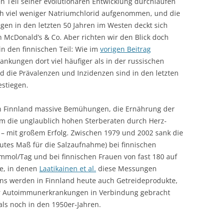
Teil seiner evolutionären Entwicklung durchlaufen
ch viel weniger Natriumchlorid aufgenommen, und die
n in den letzten 50 Jahren im Westen deckt sich
n McDonald’s & Co. Aber richten wir den Blick doch
in den finnischen Teil: Wie im
vorigen Beitrag
ankungen dort viel häufiger als in der russischen
d die Prävalenzen und Inzidenzen sind in den letzten
estiegen.
 in Finnland massive Bemühungen, die Ernährung der
um die unglaublich hohen Sterberaten durch Herz-
 – mit großem Erfolg. Zwischen 1979 und 2002 sank die
utes Maß für die Salzaufnahme) bei finnischen
mmol/Tag und bei finnischen Frauen von fast 180 auf
te, in denen
Laatikainen et al.
diese Messungen
ns werden in Finnland heute auch Getreideprodukte,
er Autoimmunerkrankungen in Verbindung gebracht
ls noch in den 1950er-Jahren.