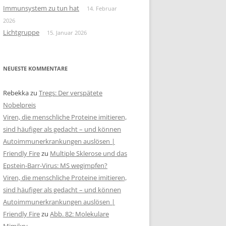
Immunsystem zu tun hat
14. Februar
2026
Lichtgruppe
15. Januar 2026
NEUESTE KOMMENTARE
Rebekka
zu
Tregs: Der verspätete
Nobelpreis
Viren, die menschliche Proteine imitieren,
sind häufiger als gedacht – und können
Autoimmunerkrankungen auslösen |
Friendly Fire
zu
Multiple Sklerose und das
Epstein-Barr-Virus: MS wegimpfen?
Viren, die menschliche Proteine imitieren,
sind häufiger als gedacht – und können
Autoimmunerkrankungen auslösen |
Friendly Fire
zu
Abb. 82: Molekulare