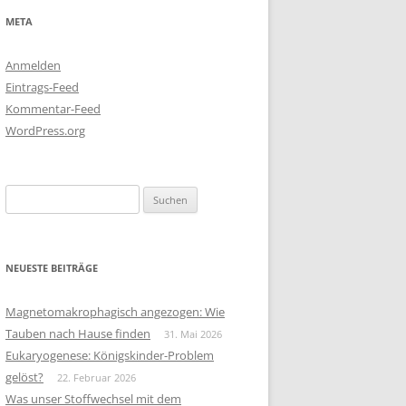
META
Anmelden
Eintrags-Feed
Kommentar-Feed
WordPress.org
Suchen
nach:
NEUESTE BEITRÄGE
Magnetomakrophagisch angezogen: Wie
Tauben nach Hause finden
31. Mai 2026
Eukaryogenese: Königskinder-Problem
gelöst?
22. Februar 2026
Was unser Stoffwechsel mit dem