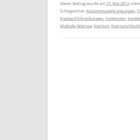
Dieser Beitrag wurde am
27. Mai 2013
unte
Schlagwörter:
Autoimmunerkrankungen
,
C
Kreislauf-Erkrankungen
,
Inzidenzen
,
Kareli
Multiple Sklerose
,
Natrium
,
Natriumchlorid