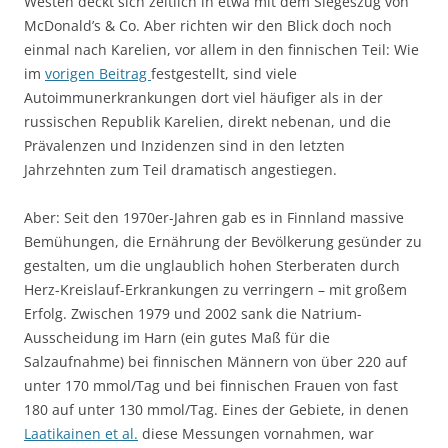
Westen deckt sich zeitlich in etwa mit dem Siegeszug von
McDonald’s & Co. Aber richten wir den Blick doch noch
einmal nach Karelien, vor allem in den finnischen Teil: Wie
im
vorigen Beitrag
festgestellt, sind viele
Autoimmunerkrankungen dort viel häufiger als in der
russischen Republik Karelien, direkt nebenan, und die
Prävalenzen und Inzidenzen sind in den letzten
Jahrzehnten zum Teil dramatisch angestiegen.
Aber: Seit den 1970er-Jahren gab es in Finnland massive
Bemühungen, die Ernährung der Bevölkerung gesünder zu
gestalten, um die unglaublich hohen Sterberaten durch
Herz-Kreislauf-Erkrankungen zu verringern – mit großem
Erfolg. Zwischen 1979 und 2002 sank die Natrium-
Ausscheidung im Harn (ein gutes Maß für die
Salzaufnahme) bei finnischen Männern von über 220 auf
unter 170 mmol/Tag und bei finnischen Frauen von fast
180 auf unter 130 mmol/Tag. Eines der Gebiete, in denen
Laatikainen et al.
diese Messungen vornahmen, war