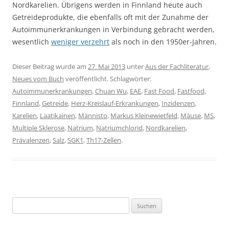
Nordkarelien. Übrigens werden in Finnland heute auch
Getreideprodukte, die ebenfalls oft mit der Zunahme der
Autoimmunerkrankungen in Verbindung gebracht werden,
wesentlich
weniger verzehrt
als noch in den 1950er-Jahren.
Dieser Beitrag wurde am
27. Mai 2013
unter
Aus der Fachliteratur
,
Neues vom Buch
veröffentlicht. Schlagwörter:
Autoimmunerkrankungen
,
Chuan Wu
,
EAE
,
Fast Food
,
Fastfood
,
Finnland
,
Getreide
,
Herz-Kreislauf-Erkrankungen
,
Inzidenzen
,
Karelien
,
Laatikainen
,
Männisto
,
Markus Kleinewietfeld
,
Mäuse
,
MS
,
Multiple Sklerose
,
Natrium
,
Natriumchlorid
,
Nordkarelien
,
Prävalenzen
,
Salz
,
SGK1
,
Th17-Zellen
.
Suchen
nach: