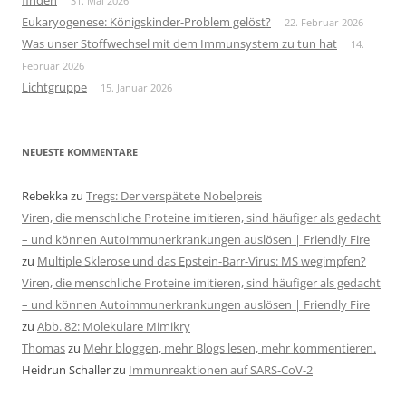
finden
31. Mai 2026
Eukaryogenese: Königskinder-Problem gelöst?
22. Februar 2026
Was unser Stoffwechsel mit dem Immunsystem zu tun hat
14.
Februar 2026
Lichtgruppe
15. Januar 2026
NEUESTE KOMMENTARE
Rebekka
zu
Tregs: Der verspätete Nobelpreis
Viren, die menschliche Proteine imitieren, sind häufiger als gedacht
– und können Autoimmunerkrankungen auslösen | Friendly Fire
zu
Multiple Sklerose und das Epstein-Barr-Virus: MS wegimpfen?
Viren, die menschliche Proteine imitieren, sind häufiger als gedacht
– und können Autoimmunerkrankungen auslösen | Friendly Fire
zu
Abb. 82: Molekulare Mimikry
Thomas
zu
Mehr bloggen, mehr Blogs lesen, mehr kommentieren.
Heidrun Schaller
zu
Immunreaktionen auf SARS-CoV-2