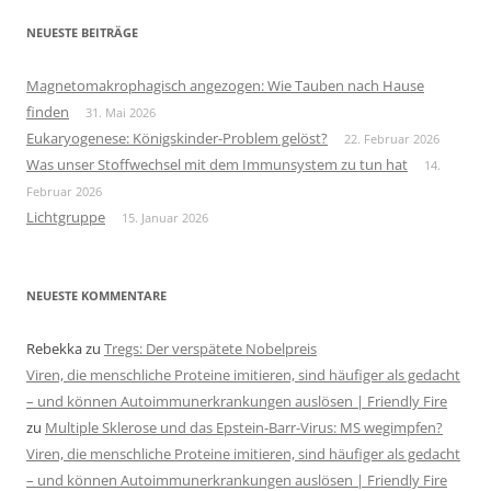
NEUESTE BEITRÄGE
Magnetomakrophagisch angezogen: Wie Tauben nach Hause
finden
31. Mai 2026
Eukaryogenese: Königskinder-Problem gelöst?
22. Februar 2026
Was unser Stoffwechsel mit dem Immunsystem zu tun hat
14.
Februar 2026
Lichtgruppe
15. Januar 2026
NEUESTE KOMMENTARE
Rebekka
zu
Tregs: Der verspätete Nobelpreis
Viren, die menschliche Proteine imitieren, sind häufiger als gedacht
– und können Autoimmunerkrankungen auslösen | Friendly Fire
zu
Multiple Sklerose und das Epstein-Barr-Virus: MS wegimpfen?
Viren, die menschliche Proteine imitieren, sind häufiger als gedacht
– und können Autoimmunerkrankungen auslösen | Friendly Fire